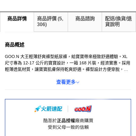
商品詳情
商品評價
(
5,
商品諮詢
配送/換貨/退
306
)
貨說明
商品概述
GOO.N 大王輕薄舒爽褲型紙尿褲，給寶寶帶來極致舒適體驗。XL
尺寸專為 12-17 公斤的寶寶設計，一箱 168 片裝，經濟實惠。採用
輕薄透氣材質，讓寶寶肌膚保持乾爽舒適。褲型設計方便穿脫，即
使好動的寶寶也能輕鬆更換。GOO.N 大王紙尿褲經過嚴格品質檢
測，不含刺激性物質，給寶寶帶來安全呵護。男女寶寶皆適用，是
查看更多
媽媽們的安心之選。