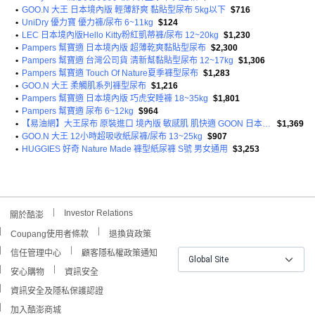
•
GOO.N 大王 日本境內版 輕薄舒爽 黏貼型尿布 5kg以下
$716
•
UniDry 優力寶 優力褲/尿布 6~11kg
$124
•
LEC 日本境內版Hello Kitty粉紅凱蒂褲/尿布 12~20kg
$1,230
•
Pampers 幫寶適 日本境內版 超薄乾爽黏貼型尿布
$2,300
•
Pampers 幫寶適 台灣公司貨 清新幫黏貼型尿布 12~17kg
$1,306
•
Pampers 幫寶適 Touch Of Nature夏季褲型尿布
$1,283
•
GOO.N 大王 柔觸肌系列褲型尿布
$1,216
•
Pampers 幫寶適 日本境內版 巧虎安睡褲 18~35kg
$1,801
•
Pampers 幫寶適 尿布 6~12kg
$964
•
【易油網】大王尿布 原裝進口 境內版 敏感肌 肌快適 GOON 日本原裝
$1,369
•
GOO.N 大王 12小時超吸收紙尿褲/尿布 13~25kg
$907
•
HUGGIES 好奇 Nature Made 褲型紙尿褲 S號 男女通用
$3,253
Investor Relations
關於酷澎
Coupang使用者條款
退換貨政策
信任管理中心
顧客隱私權政策通知
Global Site
安心購物
資訊安全
資訊安全及隱私保護認證
加入酷澎商城