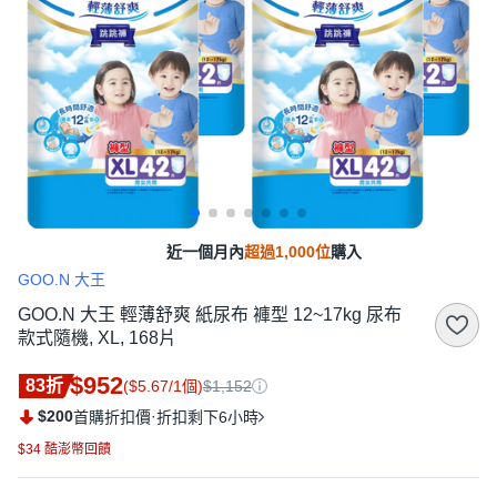
近一個月內
超過1,000位
購入
GOO.N 大王
GOO.N 大王 輕薄舒爽 紙尿布 褲型 12~17kg 尿布
款式隨機, XL, 168片
$952
83折
($5.67/1個)
$1,152
$200
·
首購折扣價
折扣剩下6小時
$34 酷澎幣回饋