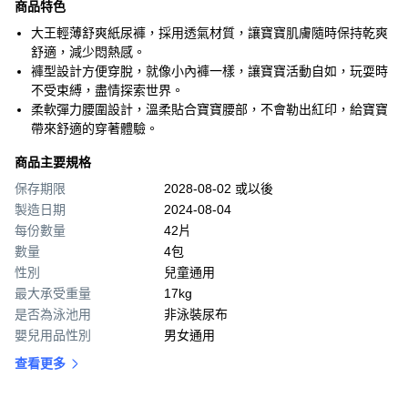
商品特色
大王輕薄舒爽紙尿褲，採用透氣材質，讓寶寶肌膚隨時保持乾爽
舒適，減少悶熱感。
褲型設計方便穿脫，就像小內褲一樣，讓寶寶活動自如，玩耍時
不受束縛，盡情探索世界。
柔軟彈力腰圍設計，溫柔貼合寶寶腰部，不會勒出紅印，給寶寶
帶來舒適的穿著體驗。
商品主要規格
保存期限
2028-08-02 或以後
製造日期
2024-08-04
每份數量
42片
數量
4包
性別
兒童通用
最大承受重量
17kg
是否為泳池用
非泳裝尿布
嬰兒用品性別
男女通用
查看更多