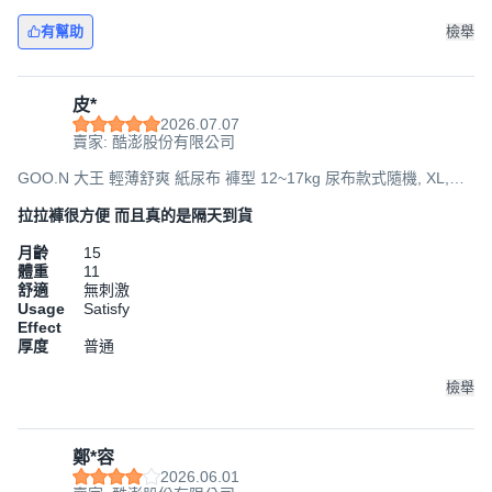
有幫助
檢舉
皮*
2026.07.07
賣家: 酷澎股份有限公司
GOO.N 大王 輕薄舒爽 紙尿布 褲型 12~17kg 尿布款式隨機, XL,
168片
拉拉褲很方便 而且真的是隔天到貨
月齡
15
體重
11
舒適
無刺激
Usage
Satisfy
Effect
厚度
普通
檢舉
鄭*容
2026.06.01