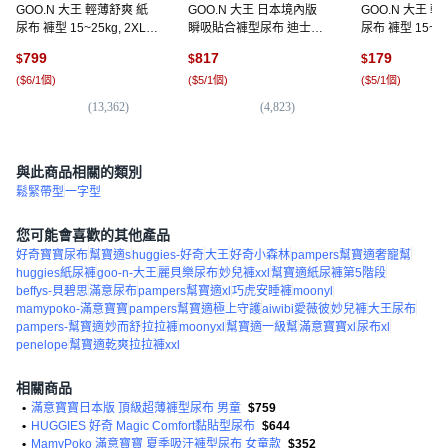
GOO.N 大王 輕薄舒爽 紙
GOO.N 大王 日本境內版
GOO.N 大王 
尿布 褲型 15~25kg, 2XL,
瞬吸貼合褲型尿布 迪士尼
尿布 褲型 15~25k
144片
版12~22kg, XL, 150片
36片
799
817
179
$
$
$
(
$6/1個
)
(
$5/1個
)
(
$5/1個
)
(
13,362
)
(
4,823
)
(
1,
與此商品相關的類別
鬆緊帶型
一字型
您可能會喜歡的其他產品
好奇寶寶尿布
幫寶適s
huggies-好奇
大王
好奇小森林
pampers幫寶適奢寵幫
huggies紙尿褲
goo-n-大王
麗貝樂尿布
妙兒褲xxl
幫寶適紙尿褲第5階段
beffys-貝碧思
滿意尿布
pampers幫寶適xl
巧虎安睡褲
moonyl
mamypoko-滿意寶寶
pampers幫寶適極上守護
aiwibi愛薇彼
妙兒褲
大王尿布
pampers-幫寶適
妙而舒
拉拉褲
moonyxl
幫寶適一級幫
滿意寶寶xl
尿布xl
penelope
幫寶適乾爽拉拉褲xxl
相關商品
•
滿意寶寶日本版 頂級超薄褲型尿布 男童
$759
•
HUGGIES 好奇 Magic Comfort黏貼型尿布
$644
•
MamyPoko 滿意寶寶 夏季吸汗褲型尿布 女童款
$352