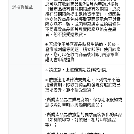
您可以在收到商品後3個月內申請退換貨
退換貨權益
（若商品標有賞味期限或有效期限，您必
須在該期限內提出退換貨申請），但因製
造商修改商品包裝導致頁面顯示內容與實
際商品不一致，或因螢幕設定或拍攝條件
不同導致商品圖片與實際產品略有差異
者，恕不接受退換貨。
※ 若您使用美容產品時發生過敏、起疹、
發癢或刺痛等問題，請立即停止使用該產
品，您可以在收到商品後3個月內憑診斷
證明書申請退貨。
※ 請注意，上述鑑賞期並非試用期。
※ 依照適用法律法規規定，下列情形不適
用鑑賞期，除收到商品時發現有瑕疵或已
損壞者外，恕不接受退貨：
· 所購產品為生鮮易腐類、保存期限很短或
您取消訂單時即將過期的產品；
· 所購產品為依據您的要求而客製化的產品
（如刻製印章、訂製服、相片印製產品
等）；