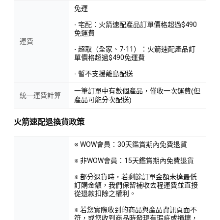
免運
- 宅配：火箭速配產品訂單價格超過$490
免運費
運費
- 超取（全家、7-11）：火箭速配產品訂
單價格超過$490免運費
- 暫不支援離島配送
一筆訂單中有數個產品，僅收一次運費(但
統一運費計算
產品可能分次配送)
火箭速配退換貨政策
※ WOW會員：30天鑑賞期內免費退貨
※ 非WOW會員：15天鑑賞期內免費退貨
※ 部分退貨時，若剩餘訂單金額未達最低
訂購金額，我們保留補收去程運費並直接
從退款扣除之權利。
※ 若您實際收到的商品與產品資訊頁面不
符，或您收到商品時發現有瑕疵或損壞，