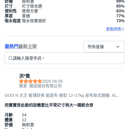
舒適
無刺激
99
%
尺寸
尺寸很合適
85
%
便利性
使用方便
83
%
厚度
普通
77
%
吸水程度
吸水效果很好
73
%
查看詳情
最熱門
最新上架
所有星級
洪*喬
2026.08.05
賣家: 酷澎股份有限公司
GOO.N 大王 輕薄舒爽 紙尿布 褲型 12~17kg 尿布款式隨機, XL,
168片
肉寶寶穿此款的話需要比平常尺寸再大一碼較合穿
月齡
24
體重
12
舒適
無刺激