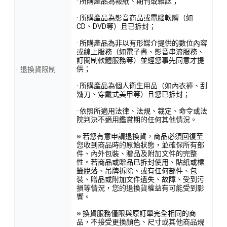
· 所購產品為報紙、期刊或雜誌；
· 所購產品為影音商品或電腦軟體（如
CD、DVD等）且已拆封；
· 所購產品為非以有形媒介提供的數位內容
或線上服務（如電子書、影音串流服務、
訂閱制軟體服務等）並經您事先同意才提
供；
退換貨限制
· 所購產品為個人衛生用品（如內衣褲、刮
鬍刀、穿戴式美甲等）且您已拆封；
· 依照所適用法律、法規、裁定、命令或法
院判決不適用鑑賞期的任何其他情況。
※ 若您有意申請退換貨，商品必須回復至
您收到商品時的原始狀態，並確保所有部
件、內外包裝、贈品及附加文件的完整
性。若商品或贈品已拆封使用、貼紙或標
籤脫落、吊牌拆除、或有任何部件、包
裝、贈品或附加文件遺失、故障、受到污
損等情況，您的退換貨權益有可能受到影
響。
※ 換貨服務僅限與原訂單完全相同的商
品，不接受更換顏色、尺寸或其他商品規