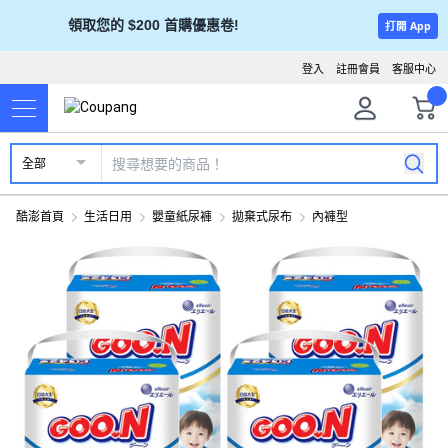
領取您的 $200 首購優惠卷!
打開 App
登入
註冊會員
客服中心
全部
酷澎首頁
生活日用
嬰童紙尿褲
拋棄式尿布
內褲型