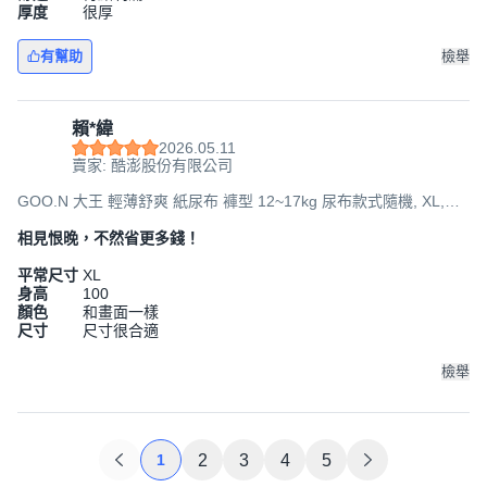
厚度
很厚
有幫助
檢舉
賴*緯
2026.05.11
賣家: 酷澎股份有限公司
GOO.N 大王 輕薄舒爽 紙尿布 褲型 12~17kg 尿布款式隨機, XL,
168片
相見恨晚，不然省更多錢！
平常尺寸
XL
身高
100
顏色
和畫面一樣
尺寸
尺寸很合適
檢舉
1
2
3
4
5