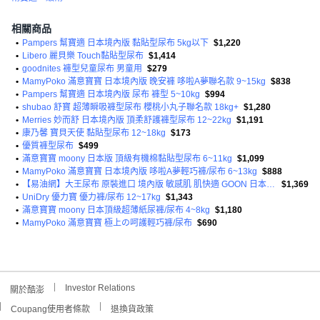
相關商品
•
Pampers 幫寶適 日本境內版 黏貼型尿布 5kg以下
$1,220
•
Libero 麗貝樂 Touch黏貼型尿布
$1,414
•
goodnites 褲型兒童尿布 男童用
$279
•
MamyPoko 滿意寶寶 日本境內版 晚安褲 哆啦A夢聯名款 9~15kg
$838
•
Pampers 幫寶適 日本境內版 尿布 褲型 5~10kg
$994
•
shubao 舒寶 超薄瞬吸褲型尿布 櫻桃小丸子聯名款 18kg+
$1,280
•
Merries 妙而舒 日本境內版 頂柔舒護褲型尿布 12~22kg
$1,191
•
康乃馨 寶貝天使 黏貼型尿布 12~18kg
$173
•
優質褲型尿布
$499
•
滿意寶寶 moony 日本版 頂級有機棉黏貼型尿布 6~11kg
$1,099
•
MamyPoko 滿意寶寶 日本境內版 哆啦A夢輕巧褲/尿布 6~13kg
$888
•
【易油網】大王尿布 原裝進口 境內版 敏感肌 肌快適 GOON 日本原裝
$1,369
•
UniDry 優力寶 優力褲/尿布 12~17kg
$1,343
•
滿意寶寶 moony 日本頂級超薄紙尿褲/尿布 4~8kg
$1,180
•
MamyPoko 滿意寶寶 極上の呵護輕巧褲/尿布
$690
Investor Relations
關於酷澎
Coupang使用者條款
退換貨政策