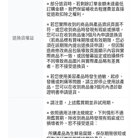
※ 部分退貨時，若剩餘訂單金額未達最低
訂購金額，我們保留補收去程運費並直接
從退款扣除之權利。
※ 若您實際收到的商品與產品資訊頁面不
符，或您收到商品時發現有瑕疵或損壞，
您可以在收到商品後3個月內申請退換貨
退換貨權益
（若商品標有賞味期限或有效期限，您必
須在該期限內提出退換貨申請），但因製
造商修改商品包裝導致頁面顯示內容與實
際商品不一致，或因螢幕設定或拍攝條件
不同導致商品圖片與實際產品略有差異
者，恕不接受退換貨。
※ 若您使用美容產品時發生過敏、起疹、
發癢或刺痛等問題，請立即停止使用該產
品，您可以在收到商品後3個月內憑診斷
證明書申請退貨。
※ 請注意，上述鑑賞期並非試用期。
※ 依照適用法律法規規定，下列情形不適
用鑑賞期，除收到商品時發現有瑕疵或已
損壞者外，恕不接受退貨：
· 所購產品為生鮮易腐類、保存期限很短或