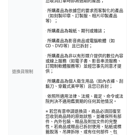
您取消訂單時即將過期的產品；
· 所購產品為依據您的要求而客製化的產品
（如刻製印章、訂製服、相片印製產品
等）；
· 所購產品為報紙、期刊或雜誌；
· 所購產品為影音商品或電腦軟體（如
CD、DVD等）且已拆封；
· 所購產品為非以有形媒介提供的數位內容
或線上服務（如電子書、影音串流服務、
訂閱制軟體服務等）並經您事先同意才提
供；
退換貨限制
· 所購產品為個人衛生用品（如內衣褲、刮
鬍刀、穿戴式美甲等）且您已拆封；
· 依照所適用法律、法規、裁定、命令或法
院判決不適用鑑賞期的任何其他情況。
※ 若您有意申請退換貨，商品必須回復至
您收到商品時的原始狀態，並確保所有部
件、內外包裝、贈品及附加文件的完整
性。若商品或贈品已拆封使用、貼紙或標
籤脫落、吊牌拆除、或有任何部件、包