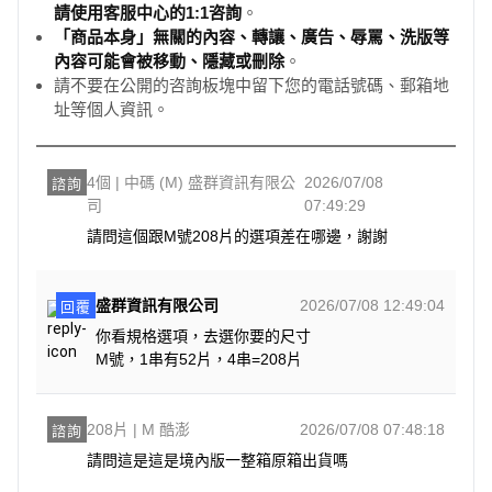
請使用客服中心的1:1咨詢
。
「商品本身」無關的內容、轉讓、廣告、辱罵、洗版等
內容可能會被移動、隱藏或刪除
。
請不要在公開的咨詢板塊中留下您的電話號碼、郵箱地
址等個人資訊。
4個 | 中碼 (M) 盛群資訊有限公
2026/07/08
諮詢
司
07:49:29
請問這個跟M號208片的選項差在哪邊，謝謝
盛群資訊有限公司
2026/07/08 12:49:04
回覆
你看規格選項，去選你要的尺寸
M號，1串有52片，4串=208片
208片 | M 酷澎
2026/07/08 07:48:18
諮詢
請問這是這是境內版一整箱原箱出貨嗎