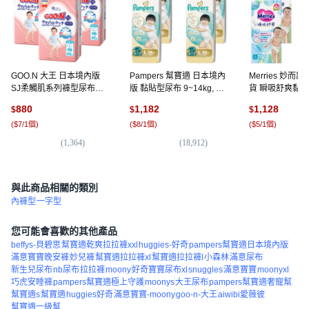
GOO.N 大王 日本境內版
Pampers 幫寶適 日本境內
Merries 妙而
SJ柔觸肌系列褲型尿布
版 黏貼型尿布 9~14kg, L,
貨 瞬吸舒爽黏貼型
9~14kg, L, 132片
152片
208片
880
1,182
1,128
$
$
$
(
$7/1個
)
(
$8/1個
)
(
$5/1個
)
(
1,364
)
(
18,912
)
(
6,
與此商品相關的類別
內褲型
一字型
您可能會喜歡的其他產品
beffys-貝碧思
幫寶適乾爽拉拉褲xxl
huggies-好奇
pampers幫寶適日本境內版
滿意寶寶晚安褲
妙兒褲
幫寶適拉拉褲xl
幫寶適拉拉褲l
小森林
滿意尿布
新生兒尿布
nb尿布
拉拉褲
moony
好奇寶寶尿布xl
snuggles
滿意寶寶
moonyxl
巧虎安睡褲
pampers幫寶適極上守護
moonys
大王尿布
pampers幫寶適奢寵幫
幫寶適s
幫寶適
huggies好奇
滿意寶寶-moony
goo-n-大王
aiwibi愛薇彼
幫寶適一級幫