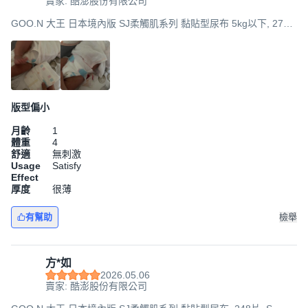
賣家: 酷澎股份有限公司
GOO.N 大王 日本境內版 SJ柔觸肌系列 黏貼型尿布 5kg以下, 272
片, NB
版型偏小
月齡
1
體重
4
舒適
無刺激
Usage
Satisfy
Effect
厚度
很薄
有幫助
檢舉
方*如
2026.05.06
賣家: 酷澎股份有限公司