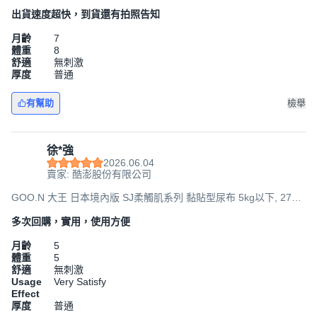
出貨速度超快，到貨還有拍照告知
月齡
7
體重
8
舒適
無刺激
厚度
普通
有幫助
檢舉
徐*強
2026.06.04
賣家: 酷澎股份有限公司
GOO.N 大王 日本境內版 SJ柔觸肌系列 黏貼型尿布 5kg以下, 272
片, NB
多次回購，實用，使用方便
月齡
5
體重
5
舒適
無刺激
Usage
Very Satisfy
Effect
厚度
普通