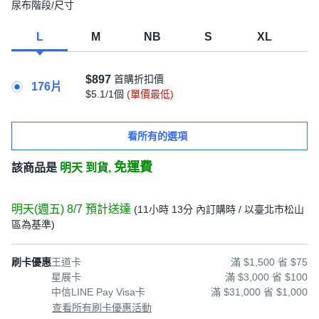
尿布階段/尺寸
L
M
NB
S
XL
中碼
$897
首購折扣價
176片
$5.1/1個
(單價最低)
看所有的選項
免運費
該商品是
明天 到貨,
明天(週五) 8/7
預計送達
(
11小時 13分
內訂購時
/ 以臺北市松山
區為基準
)
刷卡優惠
王道卡
滿 $1,500 省 $75
星展卡
滿 $3,000 省 $100
中信LINE Pay Visa卡
滿 $31,000 省 $1,000
查看所有刷卡優惠活動