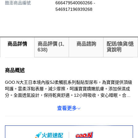
酷澎商品編號
666479540060266 -
546917196939268
商品詳情
商品評價
(
1,
商品諮詢
配送/換貨/退
638
)
貨說明
商品概述
GOO.N大王日本境內版SJ柔觸肌系列黏貼型尿布，為寶寶提供頂級
呵護。雲柔浮點表層，減少摩擦，呵護寶寶嬌嫩肌膚。添加保濕成
分。全面透氣設計，保持乾爽舒適。12小時吸收，安心睡眠。合身
剪裁。尿濕顯示，方便媽媽及時更換，給寶寶帶來舒適乾爽的體
驗。
查看更多