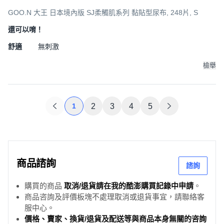
GOO.N 大王 日本境內版 SJ柔觸肌系列 黏貼型尿布, 248片, S
還可以唷！
舒適
無刺激
檢舉
1
2
3
4
5
商品諮詢
諮詢
購買的商品
取消/退貨請在我的酷澎購買記錄中申請
。
商品咨詢及評價板塊不處理取消或退貨事宜，請聯絡客
服中心。
價格、賣家、換貨/退貨及配送等與商品本身無關的咨詢