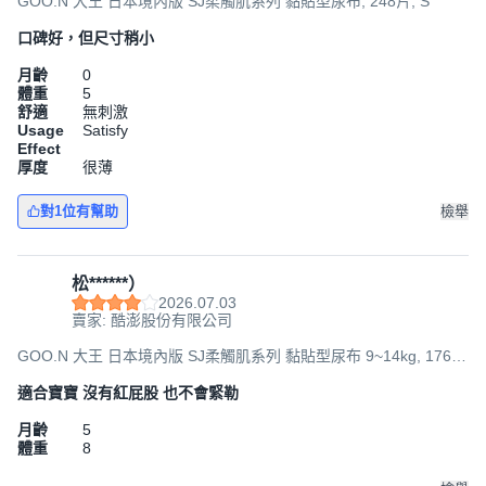
GOO.N 大王 日本境內版 SJ柔觸肌系列 黏貼型尿布, 248片, S
口碑好，但尺寸稍小
月齡
0
體重
5
舒適
無刺激
Usage
Satisfy
Effect
厚度
很薄
對1位有幫助
檢舉
松******）
2026.07.03
賣家: 酷澎股份有限公司
GOO.N 大王 日本境內版 SJ柔觸肌系列 黏貼型尿布 9~14kg, 176
片, L
適合寶寶 沒有紅屁股 也不會緊勒
月齡
5
體重
8