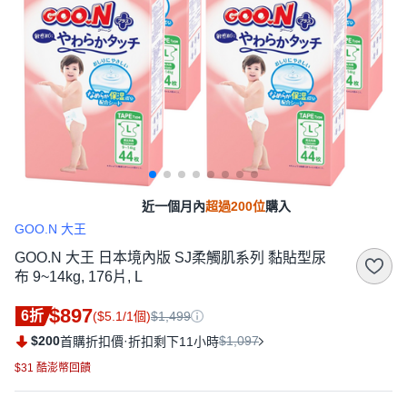
近一個月內
超過200位
購入
GOO.N 大王
GOO.N 大王 日本境內版 SJ柔觸肌系列 黏貼型尿
布 9~14kg, 176片, L
$897
6折
($5.1/1個)
$1,499
$200
·
$1,097
首購折扣價
折扣剩下11小時
$31 酷澎幣回饋