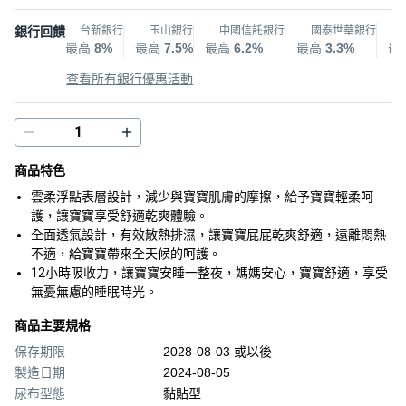
銀行回饋
台新銀行
玉山銀行
中國信託銀行
國泰世華銀行
最高
8%
最高
7.5%
最高
6.2%
最高
3.3%
最
查看所有銀行優惠活動
商品特色
雲柔浮點表層設計，減少與寶寶肌膚的摩擦，給予寶寶輕柔呵
護，讓寶寶享受舒適乾爽體驗。
全面透氣設計，有效散熱排濕，讓寶寶屁屁乾爽舒適，遠離悶熱
不適，給寶寶帶來全天候的呵護。
12小時吸收力，讓寶寶安睡一整夜，媽媽安心，寶寶舒適，享受
無憂無慮的睡眠時光。
商品主要規格
保存期限
2028-08-03 或以後
製造日期
2024-08-05
尿布型態
黏貼型