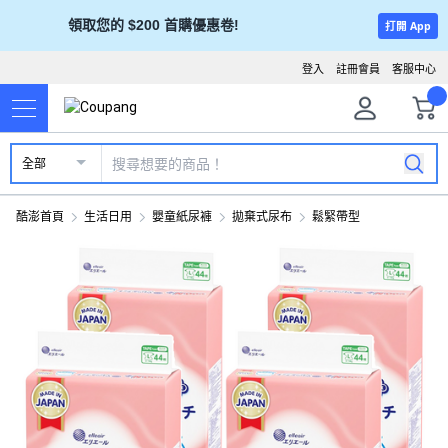
領取您的 $200 首購優惠卷!
打開 App
登入
註冊會員
客服中心
全部
酷澎首頁
生活日用
嬰童紙尿褲
拋棄式尿布
鬆緊帶型