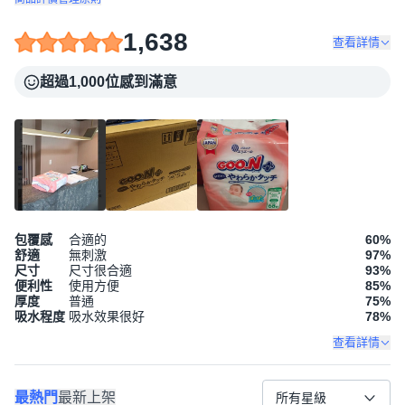
1,638
查看詳情
超過1,000位感到滿意
包覆感
合適的
60
%
舒適
無刺激
97
%
尺寸
尺寸很合適
93
%
便利性
使用方便
85
%
厚度
普通
75
%
吸水程度
吸水效果很好
78
%
查看詳情
最熱門
最新上架
所有星級