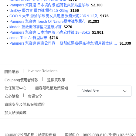
•
Pampers 幫寶適 日本境內版 超薄乾爽黏貼型尿布
$2,300
•
UniDry 優力寶 優力褲/尿布 15~25kg
$156
•
GOO.N 大王 游泳尿布 男女共用版 米奇米妮23RN 12入
$176
•
Pampers 幫寶適 Touch Of Nature夏季褲型尿布
$1,283
•
kindoh 頂級纖薄褲型兒童紙尿褲
$270
•
Pampers 幫寶適 日本境內版 巧虎安睡褲 18~35kg
$1,801
•
comet Thin Air褲型尿布
$716
•
Pampers 幫寶適 原廠公司貨 一級幫紙尿褲/尿布禮盒/彌月禮盒組 黏貼型尿布 S(4~8kg) + M(6~11kg)
$1,339
Investor Relations
關於酷澎
Coupang使用者條款
退換貨政策
信任管理中心
顧客隱私權政策通知
Global Site
安心購物
資訊安全
資訊安全及隱私保護認證
加入酷澎商城
公司名稱：酷澎股份有
客服中心：0809-088-810 (免費) / 02-5592-