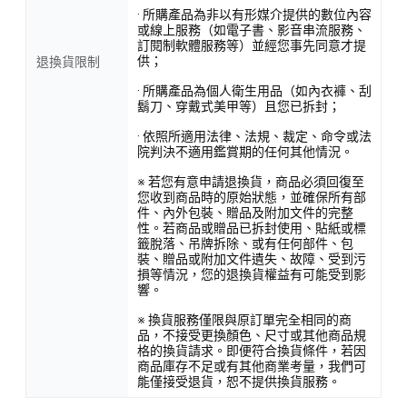
· 所購產品為非以有形媒介提供的數位內容
或線上服務（如電子書、影音串流服務、
訂閱制軟體服務等）並經您事先同意才提
供；
退換貨限制
· 所購產品為個人衛生用品（如內衣褲、刮
鬍刀、穿戴式美甲等）且您已拆封；
· 依照所適用法律、法規、裁定、命令或法
院判決不適用鑑賞期的任何其他情況。
※ 若您有意申請退換貨，商品必須回復至
您收到商品時的原始狀態，並確保所有部
件、內外包裝、贈品及附加文件的完整
性。若商品或贈品已拆封使用、貼紙或標
籤脫落、吊牌拆除、或有任何部件、包
裝、贈品或附加文件遺失、故障、受到污
損等情況，您的退換貨權益有可能受到影
響。
※ 換貨服務僅限與原訂單完全相同的商
品，不接受更換顏色、尺寸或其他商品規
格的換貨請求。即便符合換貨條件，若因
商品庫存不足或有其他商業考量，我們可
能僅接受退貨，恕不提供換貨服務。