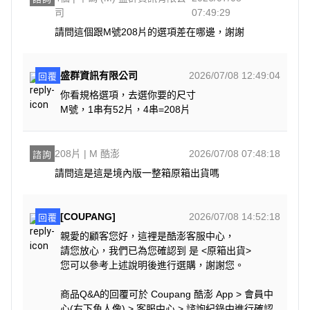
司
07:49:29
請問這個跟M號208片的選項差在哪邊，謝謝
盛群資訊有限公司
2026/07/08 12:49:04
回覆
你看規格選項，去選你要的尺寸
M號，1串有52片，4串=208片
208片 | M 酷澎
2026/07/08 07:48:18
諮詢
請問這是這是境內版一整箱原箱出貨嗎
[COUPANG]
2026/07/08 14:52:18
回覆
親愛的顧客您好，這裡是酷澎客服中心，
請您放心，我們已為您確認到 是 <原箱出貨>
您可以參考上述說明後進行選購，謝謝您。
商品Q&A的回覆可於 Coupang 酷澎 App > 會員中
心(右下角人像) > 客服中心 > 諮詢紀錄中進行確認