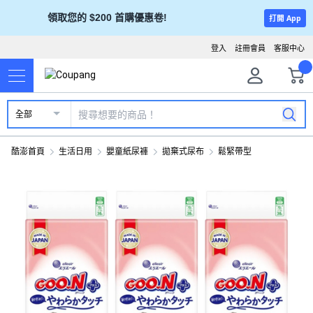
領取您的 $200 首購優惠卷!
打開 App
登入
註冊會員
客服中心
全部
酷澎首頁
生活日用
嬰童紙尿褲
拋棄式尿布
鬆緊帶型