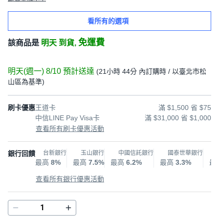
看所有的選項
免運費
該商品是
明天 到貨,
明天(週一) 8/10
預計送達
(
21小時 44分
內訂購時
/ 以臺北市松
山區為基準
)
刷卡優惠
王道卡
滿 $1,500 省 $75
中信LINE Pay Visa卡
滿 $31,000 省 $1,000
查看所有刷卡優惠活動
銀行回饋
台新銀行
玉山銀行
中國信託銀行
國泰世華銀行
最高
8%
最高
7.5%
最高
6.2%
最高
3.3%
最
查看所有銀行優惠活動