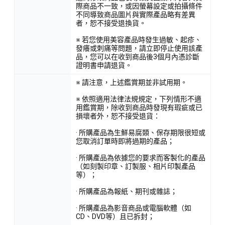
際商品不一致，或因螢幕設定或拍攝條件
不同導致商品圖片與實際產品略有差異
者，恕不接受退換貨。
※ 若您使用美容產品時發生過敏、起疹、
發癢或刺痛等問題，請立即停止使用該產
品，您可以在收到商品後3個月內憑診斷
證明書申請退貨。
※ 請注意，上述鑑賞期並非試用期。
※ 依照適用法律法規規定，下列情形不適
用鑑賞期，除收到商品時發現有瑕疵或已
損壞者外，恕不接受退貨：
· 所購產品為生鮮易腐類、保存期限很短或
您取消訂單時即將過期的產品；
· 所購產品為依據您的要求而客製化的產品
（如刻製印章、訂製服、相片印製產品
等）；
· 所購產品為報紙、期刊或雜誌；
· 所購產品為影音商品或電腦軟體（如
CD、DVD等）且已拆封；