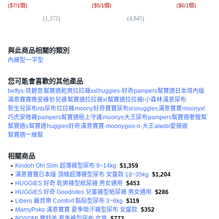
(
$7/1個
)
(
$5/1個
)
(
$6/1個
)
(
1,372
)
(
4,845
)
(
5,
與此商品相關的類別
內褲型
一字型
您可能會喜歡的其他產品
beffys-貝碧思
幫寶適乾爽拉拉褲xxl
huggies-好奇
pampers幫寶適日本境內版
滿意寶寶晚安褲
妙兒褲
幫寶適拉拉褲xl
幫寶適拉拉褲l
小森林
滿意尿布
新生兒尿布
nb尿布
拉拉褲
moony
好奇寶寶尿布xl
snuggles
滿意寶寶
moonyxl
巧虎安睡褲
pampers幫寶適極上守護
moonys
大王尿布
pampers幫寶適奢寵幫
幫寶適s
幫寶適
huggies好奇
滿意寶寶-moony
goo-n-大王
aiwibi愛薇彼
幫寶適一級幫
相關商品
•
Kindoh Oh! Slim 超薄褲型尿布 9~14kg
$1,359
•
滿意寶寶日本版 頂級超薄褲型尿布 女童款 18~35kg
$1,204
•
HUGGIES 好奇 乾爽褲型紙尿褲 男女通用
$453
•
HUGGIES 好奇 Goodnites 兒童褲型紙尿褲 男女通用
$286
•
Libero 麗貝樂 Comfort 黏貼型尿布 3~6kg
$119
•
MamyPoko 滿意寶寶 夏季吸汗褲型尿布 女童款
$352
•
BOSOMI 寶舒美 夏季褲型尿布 女童
$772