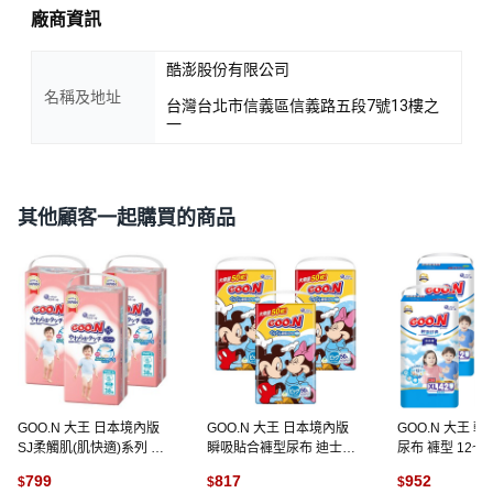
廠商資訊
酷澎股份有限公司
名稱及地址
台灣台北市信義區信義路五段7號13樓之
一
其他顧客一起購買的商品
GOO.N 大王 日本境內版
GOO.N 大王 日本境內版
GOO.N 大王 
SJ柔觸肌(肌快適)系列 褲
瞬吸貼合褲型尿布 迪士尼
尿布 褲型 12~1
型尿布, XL, 114片
版12~22kg, XL, 150片
式隨機, XL, 16
799
817
952
$
$
$