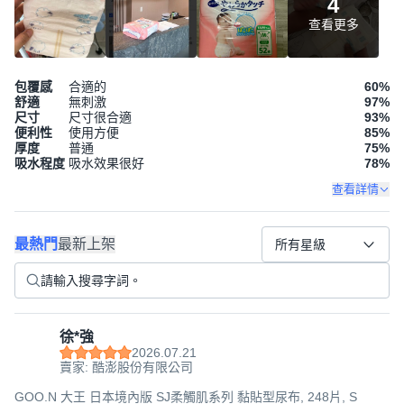
4
查看更多
包覆感
合適的
60
%
舒適
無刺激
97
%
尺寸
尺寸很合適
93
%
便利性
使用方便
85
%
厚度
普通
75
%
吸水程度
吸水效果很好
78
%
查看詳情
最熱門
最新上架
所有星級
徐*強
2026.07.21
賣家: 酷澎股份有限公司
GOO.N 大王 日本境內版 SJ柔觸肌系列 黏貼型尿布, 248片, S