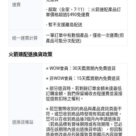
運費
- 超取（全家、7-11）：火箭速配產品訂
單價格超過$490免運費
- 暫不支援離島配送
一筆訂單中有數個產品，僅收一次運費(但
統一運費計算
產品可能分次配送)
火箭速配退換貨政策
※ WOW會員：30天鑑賞期內免費退貨
※ 非WOW會員：15天鑑賞期內免費退貨
※ 部分退貨時，若剩餘訂單金額未達最低
訂購金額，我們保留補收去程運費並直接
從退款扣除之權利。
※ 若您實際收到的商品與產品資訊頁面不
符，或您收到商品時發現有瑕疵或損壞，
您可以在收到商品後3個月內申請退換貨
退換貨權益
（若商品標有賞味期限或有效期限，您必
須在該期限內提出退換貨申請），但因製
造商修改商品包裝導致頁面顯示內容與實