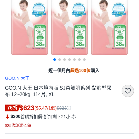
近一個月內
超過100位
購入
GOO.N 大王
GOO.N 大王 日本境內版 SJ柔觸肌系列 黏貼型尿
布 12~20kg, 114片, XL
$623
76折
($5.47/1個)
$823
$200
·
首購折扣價
折扣剩下21小時
$25 酷澎幣回饋