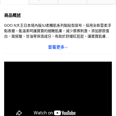
商品概述
GOO.N大王日本境內版SJ柔觸肌系列黏貼型尿布，採用全新雲柔浮
點表層，能溫柔呵護寶寶的細嫩肌膚，減少摩擦刺激。添加膠原蛋
白、玻尿酸、甘油等保濕成分，有助於舒緩紅屁屁，讓寶寶肌膚保
持柔嫩。具備12小時的長效吸收力，即使過夜也能讓寶寶乾爽舒
適。尿布具有尿濕顯示功能，方便爸媽隨時掌握更換時機。日本製
查看更多
造，品質安心可靠，給寶寶無上的呵護。