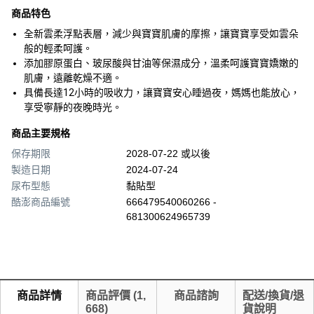
商品特色
全新雲柔浮點表層，減少與寶寶肌膚的摩擦，讓寶寶享受如雲朵
般的輕柔呵護。
添加膠原蛋白、玻尿酸與甘油等保濕成分，溫柔呵護寶寶嬌嫩的
肌膚，遠離乾燥不適。
具備長達12小時的吸收力，讓寶寶安心睡過夜，媽媽也能放心，
享受寧靜的夜晚時光。
商品主要規格
保存期限
2028-07-22 或以後
製造日期
2024-07-24
尿布型態
黏貼型
酷澎商品編號
666479540060266 -
681300624965739
商品詳情
商品評價
(
1,
商品諮詢
配送/換貨/退
668
)
貨說明