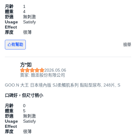
月齡
1
體重
4
舒適
無刺激
Usage
Satisfy
Effect
厚度
很薄
有幫助
檢舉
方*如
2026.05.06
賣家: 酷澎股份有限公司
GOO.N 大王 日本境內版 SJ柔觸肌系列 黏貼型尿布, 248片, S
口碑好，但尺寸稍小
月齡
0
體重
5
舒適
無刺激
Usage
Satisfy
Effect
厚度
很薄