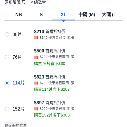
尿布階段/尺寸 × 總數量
NB
S
XL
中碼 (M)
大碼 (L)
小
$210
首購折扣價
38片
$140
優惠券已套用1張
$500
首購折扣價
76片
$200
優惠券已套用1張
購買76片省下$60
$623
首購折扣價
114片
$200
優惠券已套用1張
購買114片省下$287
$897
首購折扣價
152片
$200
優惠券已套用1張
購買152片省下$363
節省金額基準