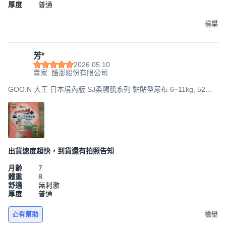
厚度
普通
檢舉
芳*
2026.05.10
賣家: 酷澎股份有限公司
GOO.N 大王 日本境內版 SJ柔觸肌系列 黏貼型尿布 6~11kg, 52片,
M
出貨速度超快，到貨還有拍照告知
月齡
7
體重
8
舒適
無刺激
厚度
普通
有幫助
檢舉