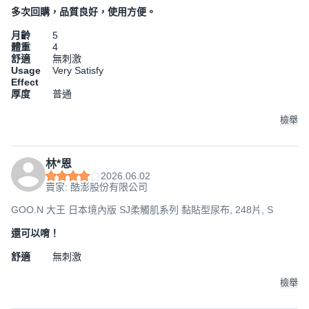
多次回購，品質良好，使用方便。
月齡
5
體重
4
舒適
無刺激
Usage
Very Satisfy
Effect
厚度
普通
檢舉
林*恩
2026.06.02
賣家: 酷澎股份有限公司
GOO.N 大王 日本境內版 SJ柔觸肌系列 黏貼型尿布, 248片, S
還可以唷！
舒適
無刺激
檢舉