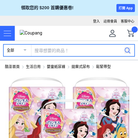
領取您的 $200 首購優惠卷!
打開 App
登入
註冊會員
客服中心
全部
酷澎首頁
生活日用
嬰童紙尿褲
拋棄式尿布
鬆緊帶型