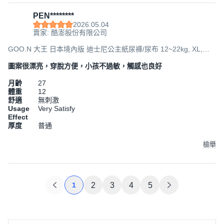
PEN********
2026.05.04
賣家: 酷澎股份有限公司
GOO.N 大王 日本境內版 迪士尼公主紙尿褲/尿布 12~22kg, XL,
114片
圖案很漂亮，穿脫方便，小孩不過敏，觸感也良好
月齡
27
體重
12
舒適
無刺激
Usage
Very Satisfy
Effect
厚度
普通
檢舉
1
2
3
4
5