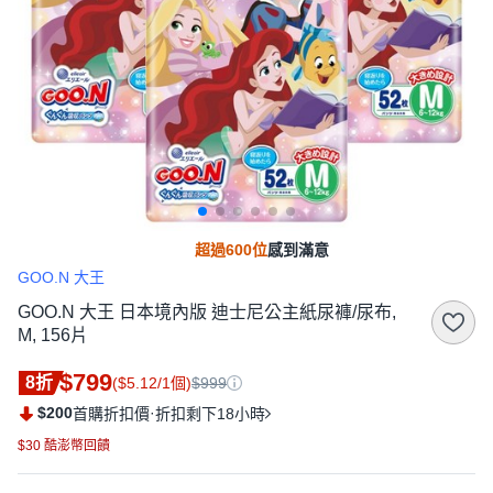
超過600位
感到滿意
GOO.N 大王
GOO.N 大王 日本境內版 迪士尼公主紙尿褲/尿布,
M, 156片
$799
8折
($5.12/1個)
$999
$200
·
首購折扣價
折扣剩下18小時
$30 酷澎幣回饋