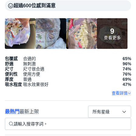
超過600位感到滿意
9
查看更多
包覆感
合適的
65
%
舒適
無刺激
96
%
尺寸
尺寸很合適
74
%
便利性
使用方便
76
%
厚度
普通
69
%
吸水程度
吸水效果很好
47
%
查看詳情
最熱門
最新上架
所有星級