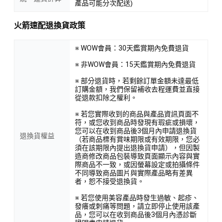
產品可能分次配送)
火箭速配退換貨政策
※ WOW會員：30天鑑賞期內免費退貨
※ 非WOW會員：15天鑑賞期內免費退貨
※ 部分退貨時，若剩餘訂單金額未達最低
訂購金額，我們保留補收去程運費並直接
從退款扣除之權利。
※ 若您實際收到的商品與產品資訊頁面不
符，或您收到商品時發現有瑕疵或損壞，
您可以在收到商品後3個月內申請退換貨
退換貨權益
（若商品標有賞味期限或有效期限，您必
須在該期限內提出退換貨申請），但因製
造商修改商品包裝導致頁面顯示內容與實
際商品不一致，或因螢幕設定或拍攝條件
不同導致商品圖片與實際產品略有差異
者，恕不接受退換貨。
※ 若您使用美容產品時發生過敏、起疹、
發癢或刺痛等問題，請立即停止使用該產
品，您可以在收到商品後3個月內憑診斷