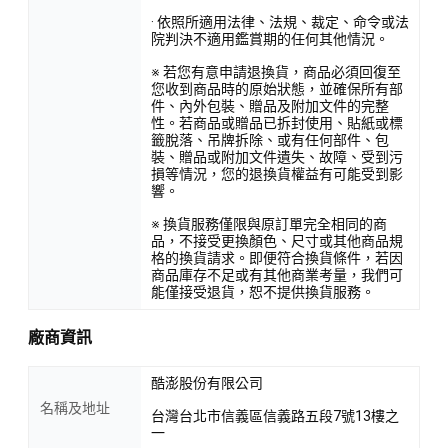
· 依照所適用法律、法規、裁定、命令或法
院判決不適用鑑賞期的任何其他情況。
※ 若您有意申請退換貨，商品必須回復至
您收到商品時的原始狀態，並確保所有部
件、內外包裝、贈品及附加文件的完整
性。若商品或贈品已拆封使用、貼紙或標
籤脫落、吊牌拆除、或有任何部件、包
裝、贈品或附加文件遺失、故障、受到污
損等情況，您的退換貨權益有可能受到影
響。
※ 換貨服務僅限與原訂單完全相同的商
品，不接受更換顏色、尺寸或其他商品規
格的換貨請求。即便符合換貨條件，若因
商品庫存不足或有其他商業考量，我們可
能僅接受退貨，恕不提供換貨服務。
廠商資訊
酷澎股份有限公司
名稱及地址
台灣台北市信義區信義路五段7號13樓之
一