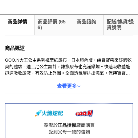
商品詳情
商品評價
(
65
商品諮詢
配送/換貨/退
6
)
貨說明
商品概述
GOO.N大王公主系列褲型紙尿布，日本境內版，給寶寶帶來舒適乾
爽的體驗。迪士尼公主設計，讓換尿布也充滿樂趣。快速吸收體能
迅速吸收尿液，有效防止外漏。全面透氣層排出濕氣，保持寶寶屁
屁乾爽。尿濕顯示線提醒更換時機，方便又安心。M尺寸適合6~12
公斤的寶寶，讓寶寶活動自如。
查看更多