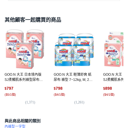
其他顧客一起購買的商品
GOO.N 大王 日本境內版
GOO.N 大王 輕薄舒爽 紙
GOO.N 大王 
SJ柔觸肌系列褲型尿布
尿布 褲型 7~12kg, M, 224
SJ柔觸肌系列 
6~12kg, M, 156片
片
6~11kg, 208片,
797
798
898
$
$
$
(
$5/1個
)
(
$4/1個
)
(
$4/1個
)
(
1,371
)
(
1,261
)
(
1,
與此商品相關的類別
內褲型
一字型