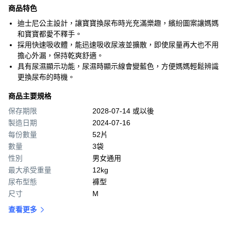
商品特色
迪士尼公主設計，讓寶寶換尿布時光充滿樂趣，繽紛圖案讓媽媽
和寶寶都愛不釋手。
採用快速吸收體，能迅速吸收尿液並擴散，即使尿量再大也不用
擔心外漏，保持乾爽舒適。
具有尿濕顯示功能，尿濕時顯示線會變藍色，方便媽媽輕鬆辨識
更換尿布的時機。
商品主要規格
保存期限
2028-07-14 或以後
製造日期
2024-07-16
每份數量
52片
數量
3袋
性別
男女通用
最大承受重量
12kg
尿布型態
褲型
尺寸
M
查看更多