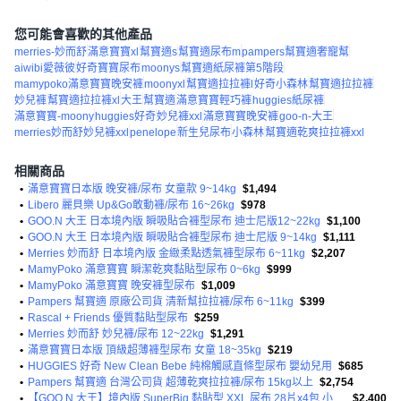
您可能會喜歡的其他產品
merries-妙而舒
滿意寶寶xl
幫寶適s
幫寶適尿布m
pampers幫寶適奢寵幫
aiwibi愛薇彼
好奇寶寶尿布
moonys
幫寶適紙尿褲第5階段
mamypoko滿意寶寶晚安褲
moonyxl
幫寶適拉拉褲l
好奇小森林
幫寶適拉拉褲
妙兒褲
幫寶適拉拉褲xl
大王
幫寶適
滿意寶寶輕巧褲
huggies紙尿褲
滿意寶寶-moony
huggies好奇
妙兒褲xxl
滿意寶寶晚安褲
goo-n-大王
merries妙而舒妙兒褲xxl
penelope
新生兒尿布
小森林
幫寶適乾爽拉拉褲xxl
相關商品
•
滿意寶寶日本版 晚安褲/尿布 女童款 9~14kg
$1,494
•
Libero 麗貝樂 Up&Go敢動褲/尿布 16~26kg
$978
•
GOO.N 大王 日本境內版 瞬吸貼合褲型尿布 迪士尼版12~22kg
$1,100
•
GOO.N 大王 日本境內版 瞬吸貼合褲型尿布 迪士尼版 9~14kg
$1,111
•
Merries 妙而舒 日本境內版 金緻柔點透氣褲型尿布 6~11kg
$2,207
•
MamyPoko 滿意寶寶 瞬潔乾爽黏貼型尿布 0~6kg
$999
•
MamyPoko 滿意寶寶 晚安褲型尿布
$1,009
•
Pampers 幫寶適 原廠公司貨 清新幫拉拉褲/尿布 6~11kg
$399
•
Rascal + Friends 優質黏貼型尿布
$259
•
Merries 妙而舒 妙兒褲/尿布 12~22kg
$1,291
•
滿意寶寶日本版 頂級超薄褲型尿布 女童 18~35kg
$219
•
HUGGIES 好奇 New Clean Bebe 純棉觸感直條型尿布 嬰幼兒用
$685
•
Pampers 幫寶適 台灣公司貨 超薄乾爽拉拉褲/尿布 15kg以上
$2,754
•
【GOO.N 大王】境內版 SuperBig 黏貼型 XXL 尿布 28片x4包 小日所
$2,400