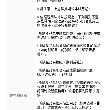
證明書申請退貨。
※ 請注意，上述鑑賞期並非試用期。
※ 依照適用法律法規規定，下列情形不適
用鑑賞期，除收到商品時發現有瑕疵或已
損壞者外，恕不接受退貨：
· 所購產品為生鮮易腐類、保存期限很短或
您取消訂單時即將過期的產品；
· 所購產品為依據您的要求而客製化的產品
（如刻製印章、訂製服、相片印製產品
等）；
· 所購產品為報紙、期刊或雜誌；
· 所購產品為影音商品或電腦軟體（如
CD、DVD等）且已拆封；
· 所購產品為非以有形媒介提供的數位內容
或線上服務（如電子書、影音串流服務、
訂閱制軟體服務等）並經您事先同意才提
供；
退換貨限制
· 所購產品為個人衛生用品（如內衣褲、刮
鬍刀、穿戴式美甲等）且您已拆封；