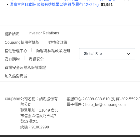
•
滿意寶寶日本版 頂級有機棉學習褲 褲型尿布 12~22kg
$1,951
Investor Relations
關於酷澎
Coupang使用者條款
退換貨政策
信任管理中心
顧客隱私權政策通知
Global Site
安心購物
資訊安全
資訊安全及隱私保護認證
加入酷澎商城
公司名稱：酷澎股份有
客服中心：0809-088-810 (免費) / 02-5592-
限公司
電子郵件：help_tw@coupang.com
聯繫地址：11049 台北
市信義區信義路五段7
號13樓之1
統編：91002999
©Coupang Taiwan Co., Ltd. 保留所有權利。