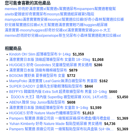
您可能會喜歡的其他產品
merries-妙而舒
滿意寶寶xl
幫寶適s
幫寶適尿布m
pampers幫寶適奢寵幫
aiwibi愛薇彼
好奇寶寶尿布
moonys
幫寶適紙尿褲第5階段
mamypoko滿意寶寶晚安褲
moonyxl
幫寶適拉拉褲l
好奇小森林
幫寶適拉拉褲
妙兒褲
幫寶適拉拉褲xl
大王
幫寶適
滿意寶寶輕巧褲
huggies紙尿褲
滿意寶寶-moony
huggies好奇
妙兒褲xxl
滿意寶寶晚安褲
goo-n-大王
merries妙而舒妙兒褲xxl
penelope
新生兒尿布
小森林
幫寶適乾爽拉拉褲xxl
相關商品
•
Kindoh Oh! Slim 超薄褲型尿布 9~14kg
$1,359
•
滿意寶寶日本版 頂級超薄褲型尿布 女童款 18~35kg
$1,068
•
HUGGIES 好奇 Goodnites 兒童褲型紙尿褲 男女通用
$286
•
滿意寶寶日本版 頂級有機棉褲型尿布
$879
•
BOSOMI 寶舒美 夏季褲型尿布 女童
$772
•
MamyPoko 滿意寶寶 Leaf Ganic無漂白褲型尿布 男童款
$162
•
SUPER DADDY 企鵝先生好動輕薄黏貼型尿布
$844
•
BEFFYS 韓國境內版 Extra Soft 超柔軟褲型尿布 男童 10~14kg
$660
•
【GOO.N 大王】境內版 SuperBig 褲型紙尿褲 XXXL 14片x6包 小日所
$3,450
•
ABENA 雅保 Slip Junior黏貼型尿布
$608
•
滿意寶寶日本版 頂級超薄褲型尿布 女童款 9~14kg
$1,599
•
HUGGIES 好奇 Nature Made竹纖維褲型尿布
$1,013
•
Pampers 幫寶適 原廠公司貨 一級幫紙尿褲/尿布禮盒/彌月禮盒組 黏貼型尿布 S(4~8kg) + M(6~11kg)
$1,369
•
Yuhan Kimberly 好奇 Nature Made 黏貼型紙尿褲 男女通用
$4,736
•
Pampers 幫寶適 原廠公司貨 一級幫黏貼型尿布玩具盒裝 S(4~8kg) 120片 + M(6~11kg) 52片 + 嬰兒濕紙巾56張
$1,369