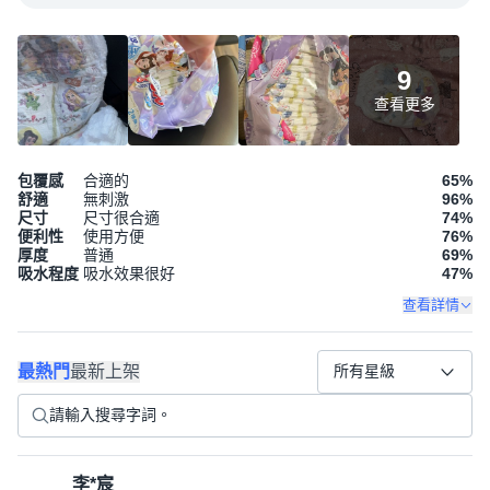
9
查看更多
包覆感
合適的
65
%
舒適
無刺激
96
%
尺寸
尺寸很合適
74
%
便利性
使用方便
76
%
厚度
普通
69
%
吸水程度
吸水效果很好
47
%
查看詳情
最熱門
最新上架
所有星級
李*宸