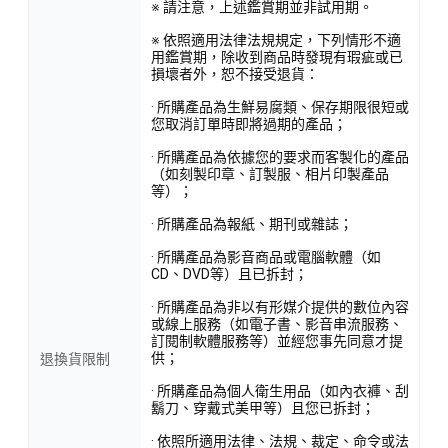
※ 請注意，上述鑑賞期並非試用期。
※ 依照適用法律法規規定，下列情形不適
用鑑賞期，除收到商品時發現有瑕疵或已
損壞者外，恕不接受退貨：
· 所購產品為生鮮易腐類、保存期限很短或
您取消訂單時即將過期的產品；
· 所購產品為依據您的要求而客製化的產品
（如刻製印章、訂製服、相片印製產品
等）；
· 所購產品為報紙、期刊或雜誌；
· 所購產品為影音商品或電腦軟體（如
CD、DVD等）且已拆封；
· 所購產品為非以有形媒介提供的數位內容
或線上服務（如電子書、影音串流服務、
訂閱制軟體服務等）並經您事先同意才提
供；
退換貨限制
· 所購產品為個人衛生用品（如內衣褲、刮
鬍刀、穿戴式美甲等）且您已拆封；
· 依照所適用法律、法規、裁定、命令或法