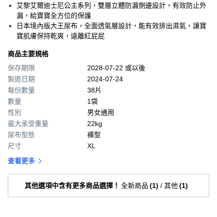
艾黎艾爾迪士尼公主系列，雙層立體防漏側邊設計，有效防止外
漏，給寶寶全方位的保護
日本境內版大王尿布，全面透氣層設計，能有效排出濕氣，讓寶
寶肌膚保持乾爽，遠離紅屁屁
商品主要規格
保存期限
2028-07-22 或以後
製造日期
2024-07-24
每份數量
38片
數量
1袋
性別
男女通用
最大承受重量
22kg
尿布型態
褲型
尺寸
XL
查看更多
其他選項中含有更多商品選擇！
全新商品
(
1
)
/
其他
(
1
)