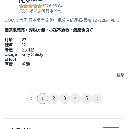
PEN********
2026.05.04
賣家: 酷澎股份有限公司
GOO.N 大王 日本境內版 迪士尼公主紙尿褲/尿布 12~22kg, XL,
114片
圖案很漂亮，穿脫方便，小孩不過敏，觸感也良好
月齡
27
體重
12
舒適
無刺激
Usage
Very Satisfy
Effect
厚度
普通
檢舉
1
2
3
4
5