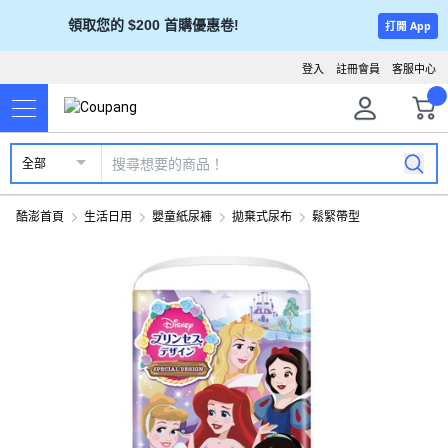
領取您的 $200 首購優惠卷!
打開 App
登入
註冊會員
客服中心
全部
酷澎首頁
生活日用
嬰童紙尿褲
拋棄式尿布
鬆緊帶型