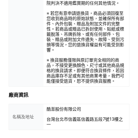
院判決不適用鑑賞期的任何其他情況。
※ 若您有意申請退換貨，商品必須回復至
您收到商品時的原始狀態，並確保所有部
件、內外包裝、贈品及附加文件的完整
性。若商品或贈品已拆封使用、貼紙或標
籤脫落、吊牌拆除、或有任何部件、包
裝、贈品或附加文件遺失、故障、受到污
損等情況，您的退換貨權益有可能受到影
響。
※ 換貨服務僅限與原訂單完全相同的商
品，不接受更換顏色、尺寸或其他商品規
格的換貨請求。即便符合換貨條件，若因
商品庫存不足或有其他商業考量，我們可
能僅接受退貨，恕不提供換貨服務。
廠商資訊
酷澎股份有限公司
名稱及地址
台灣台北市信義區信義路五段7號13樓之
一