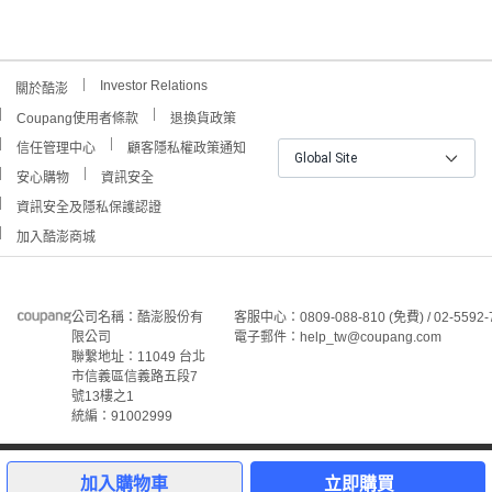
Investor Relations
關於酷澎
Coupang使用者條款
退換貨政策
信任管理中心
顧客隱私權政策通知
Global Site
安心購物
資訊安全
資訊安全及隱私保護認證
加入酷澎商城
公司名稱：酷澎股份有
客服中心：0809-088-810 (免費) / 02-5592-
限公司
電子郵件：help_tw@coupang.com
聯繫地址：11049 台北
市信義區信義路五段7
號13樓之1
統編：91002999
©Coupang Taiwan Co., Ltd. 保留所有權利。
本網站上顯示的所有商標、標誌和服務標誌均為酷澎股份有
加入購物車
立即購買
限公司和/或其在美國和其他國家/地區註冊之關聯公司之所