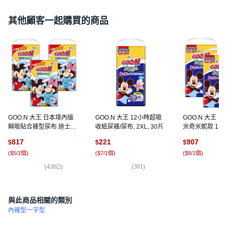
其他顧客一起購買的商品
GOO.N 大王 日本境內版
GOO.N 大王 12小時超吸
GOO.N 大王 
瞬吸貼合褲型尿布 迪士尼
收紙尿褲/尿布, 2XL, 30片
米奇米妮款 12
版12~22kg, XL, 150片
紙尿褲/尿布 12~22
817
221
907
$
$
$
120片
(
$5/1個
)
(
$7/1個
)
(
$8/1個
)
(
4,862
)
(
391
)
(
2
與此商品相關的類別
內褲型
一字型