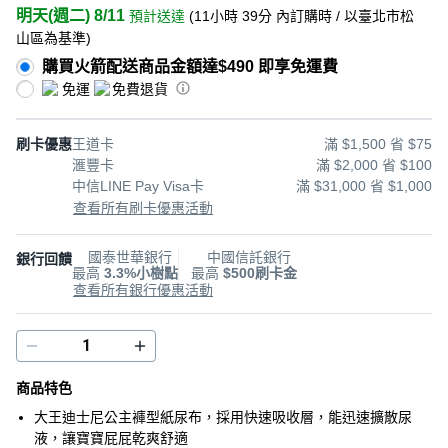
明天(週二) 8/11
預計送達
(
11小時 39分
內訂購時
/ 以臺北市松
山區為基準
)
購買火箭配送商品金額達$490 即享免運費
免運
免費退貨
刷卡優惠
王道卡
滿 $1,500 省 $75
滙豐卡
滿 $2,000 省 $100
中信LINE Pay Visa卡
滿 $31,000 省 $1,000
查看所有刷卡優惠活動
國泰世華銀行
中國信託銀行
銀行回饋
最高
3.3%小樹點
最高
$500刷卡金
查看所有銀行優惠活動
商品特色
大王迪士尼公主褲型紙尿布，採用快速吸收層，能迅速擴散尿
液，讓寶寶屁屁乾爽舒適