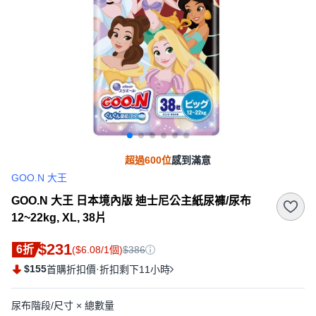
超過600位
感到滿意
GOO.N 大王
GOO.N 大王 日本境內版 迪士尼公主紙尿褲/尿布
12~22kg, XL, 38片
$231
6折
($6.08/1個)
$386
$155
·
首購折扣價
折扣剩下11小時
尿布階段/尺寸 × 總數量