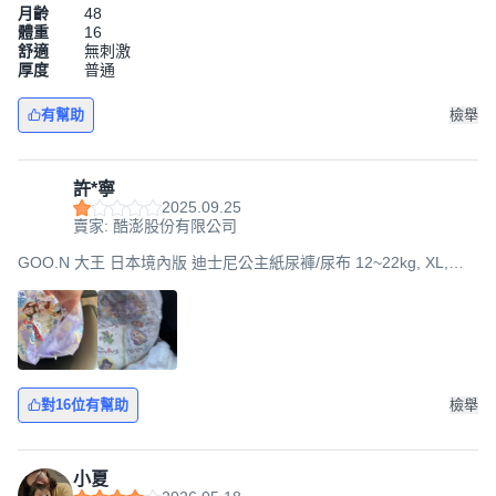
月齡
48
體重
16
舒適
無刺激
厚度
普通
有幫助
檢舉
許*寧
2025.09.25
賣家: 酷澎股份有限公司
GOO.N 大王 日本境內版 迪士尼公主紙尿褲/尿布 12~22kg, XL,
114片
對16位有幫助
檢舉
小夏