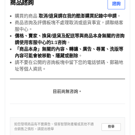
商品諮詢
諮詢
購買的商品
取消/退貨請在我的酷澎購買記錄中申請
。
商品咨詢及評價板塊不處理取消或退貨事宜，請聯絡客
服中心。
價格、賣家、換貨/退貨及配送等與商品本身無關的咨詢
請使用客服中心的1:1咨詢
。
「商品本身」無關的內容、轉讓、廣告、辱罵、洗版等
內容可能會被移動、隱藏或刪除
。
請不要在公開的咨詢板塊中留下您的電話號碼、郵箱地
址等個人資訊。
目前尚無咨詢。
如您發現商品有不實廣告、侵害智慧財產權或其他不適
檢舉
合銷售之情形，請提出檢舉