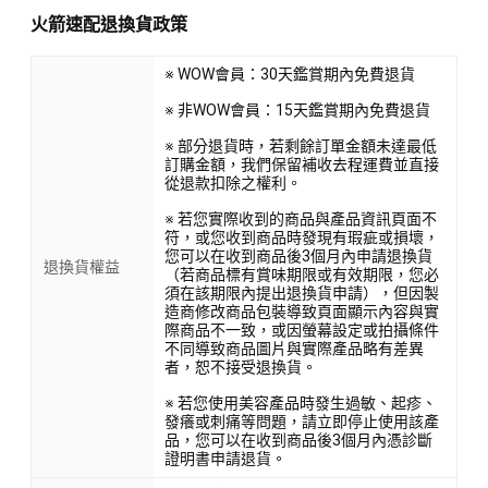
火箭速配退換貨政策
※ WOW會員：30天鑑賞期內免費退貨
※ 非WOW會員：15天鑑賞期內免費退貨
※ 部分退貨時，若剩餘訂單金額未達最低
訂購金額，我們保留補收去程運費並直接
從退款扣除之權利。
※ 若您實際收到的商品與產品資訊頁面不
符，或您收到商品時發現有瑕疵或損壞，
您可以在收到商品後3個月內申請退換貨
退換貨權益
（若商品標有賞味期限或有效期限，您必
須在該期限內提出退換貨申請），但因製
造商修改商品包裝導致頁面顯示內容與實
際商品不一致，或因螢幕設定或拍攝條件
不同導致商品圖片與實際產品略有差異
者，恕不接受退換貨。
※ 若您使用美容產品時發生過敏、起疹、
發癢或刺痛等問題，請立即停止使用該產
品，您可以在收到商品後3個月內憑診斷
證明書申請退貨。