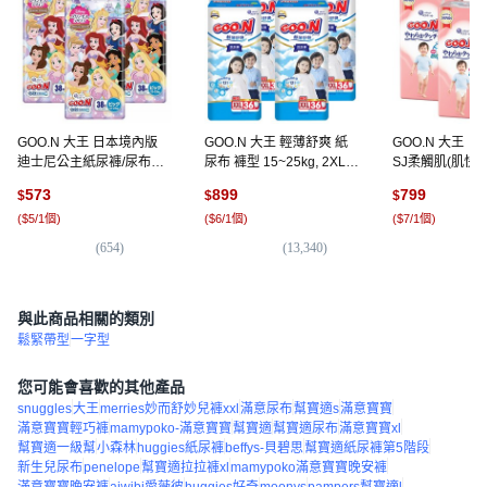
GOO.N 大王 日本境內版
GOO.N 大王 輕薄舒爽 紙
GOO.N 大王 
迪士尼公主紙尿褲/尿布
尿布 褲型 15~25kg, 2XL,
SJ柔觸肌(肌快適
12~22kg, XL, 114片
144片
型尿布, XL, 11
573
899
799
$
$
$
(
$5/1個
)
(
$6/1個
)
(
$7/1個
)
(
654
)
(
13,340
)
(
1,
與此商品相關的類別
鬆緊帶型
一字型
您可能會喜歡的其他產品
snuggles
大王
merries妙而舒妙兒褲xxl
滿意尿布
幫寶適s
滿意寶寶
滿意寶寶輕巧褲
mamypoko-滿意寶寶
幫寶適
幫寶適尿布
滿意寶寶xl
幫寶適一級幫
小森林
huggies紙尿褲
beffys-貝碧思
幫寶適紙尿褲第5階段
新生兒尿布
penelope
幫寶適拉拉褲xl
mamypoko滿意寶寶晚安褲