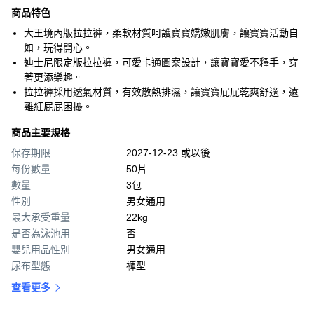
商品特色
大王境內版拉拉褲，柔軟材質呵護寶寶嬌嫩肌膚，讓寶寶活動自
如，玩得開心。
迪士尼限定版拉拉褲，可愛卡通圖案設計，讓寶寶愛不釋手，穿
著更添樂趣。
拉拉褲採用透氣材質，有效散熱排濕，讓寶寶屁屁乾爽舒適，遠
離紅屁屁困擾。
商品主要規格
保存期限
2027-12-23 或以後
每份數量
50片
數量
3包
性別
男女通用
最大承受重量
22kg
是否為泳池用
否
嬰兒用品性別
男女通用
尿布型態
褲型
查看更多