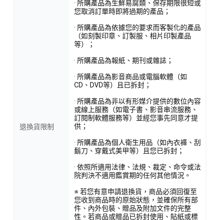
· 所購產品為生鮮易腐類、保存期限很短或
您取消訂單時即將過期的產品；
· 所購產品為依據您的要求而客製化的產品
（如刻製印章、訂製服、相片印製產品
等）；
· 所購產品為報紙、期刊或雜誌；
· 所購產品為影音商品或電腦軟體（如
CD、DVD等）且已拆封；
· 所購產品為非以有形媒介提供的數位內容
或線上服務（如電子書、影音串流服務、
訂閱制軟體服務等）並經您事先同意才提
供；
退換貨限制
· 所購產品為個人衛生用品（如內衣褲、刮
鬍刀、穿戴式美甲等）且您已拆封；
· 依照所適用法律、法規、裁定、命令或法
院判決不適用鑑賞期的任何其他情況。
※ 若您有意申請退換貨，商品必須回復至
您收到商品時的原始狀態，並確保所有部
件、內外包裝、贈品及附加文件的完整
性。若商品或贈品已拆封使用、貼紙或標