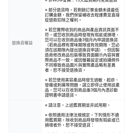
※ 部分退貨時，若剩餘訂單金額未達最低
訂購金額，我們保留補收去程運費並直接
從退款扣除之權利。
※ 若您實際收到的商品與產品資訊頁面不
符，或您收到商品時發現有瑕疵或損壞，
您可以在收到商品後3個月內申請退換貨
退換貨權益
（若商品標有賞味期限或有效期限，您必
須在該期限內提出退換貨申請），但因製
造商修改商品包裝導致頁面顯示內容與實
際商品不一致，或因螢幕設定或拍攝條件
不同導致商品圖片與實際產品略有差異
者，恕不接受退換貨。
※ 若您使用美容產品時發生過敏、起疹、
發癢或刺痛等問題，請立即停止使用該產
品，您可以在收到商品後3個月內憑診斷
證明書申請退貨。
※ 請注意，上述鑑賞期並非試用期。
※ 依照適用法律法規規定，下列情形不適
用鑑賞期，除收到商品時發現有瑕疵或已
損壞者外，恕不接受退貨：