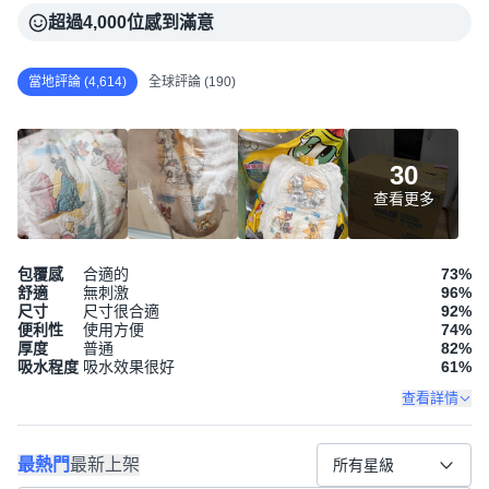
超過4,000位感到滿意
當地評論 (4,614)
全球評論 (190)
30
查看更多
包覆感
合適的
73
%
舒適
無刺激
96
%
尺寸
尺寸很合適
92
%
便利性
使用方便
74
%
厚度
普通
82
%
吸水程度
吸水效果很好
61
%
查看詳情
最熱門
最新上架
所有星級