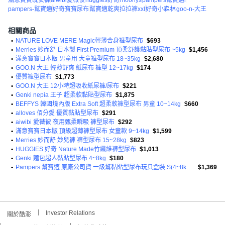
滿意寶寶晚安褲
aiwibi愛薇彼
huggies好奇
moonys
pampers幫寶適l
pampers-幫寶適
好奇寶寶尿布
幫寶適乾爽拉拉褲xxl
好奇小森林
goo-n-大王
相關商品
•
NATURE LOVE MERE Magic輕薄合身褲型尿布
$693
•
Merries 妙而舒 日本製 First Premium 頂柔舒護黏貼型尿布 ~5kg
$1,456
•
滿意寶寶日本版 男童用 大童褲型尿布 18~35kg
$2,680
•
GOO.N 大王 輕薄舒爽 紙尿布 褲型 12~17kg
$174
•
優質褲型尿布
$1,773
•
GOO.N 大王 12小時超吸收紙尿褲/尿布
$221
•
Genki nepia 王子 超柔軟黏貼型尿布
$1,875
•
BEFFYS 韓國境內版 Extra Soft 超柔軟褲型尿布 男童 10~14kg
$660
•
alloves 佰分愛 優質黏貼型尿布
$291
•
aiwibi 愛薇彼 夜用甄柔瞬吸 褲型尿布
$292
•
滿意寶寶日本版 頂級超薄褲型尿布 女童款 9~14kg
$1,599
•
Merries 妙而舒 妙兒褲 褲型尿布 15~28kg
$823
•
HUGGIES 好奇 Nature Made竹纖維褲型尿布
$1,013
•
Genki 麵包超人黏貼型尿布 4~8kg
$180
•
Pampers 幫寶適 原廠公司貨 一級幫黏貼型尿布玩具盒裝 S(4~8kg) 120片 + M(6~11kg) 52片 + 嬰兒濕紙巾56張
$1,369
Investor Relations
關於酷澎