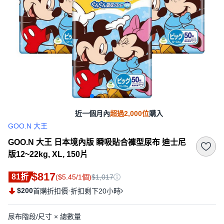
近一個月內
超過2,000位
購入
GOO.N 大王
GOO.N 大王 日本境內版 瞬吸貼合褲型尿布 迪士尼
版12~22kg, XL, 150片
$817
81折
($5.45/1個)
$1,017
$200
·
首購折扣價
折扣剩下20小時
尿布階段/尺寸 × 總數量