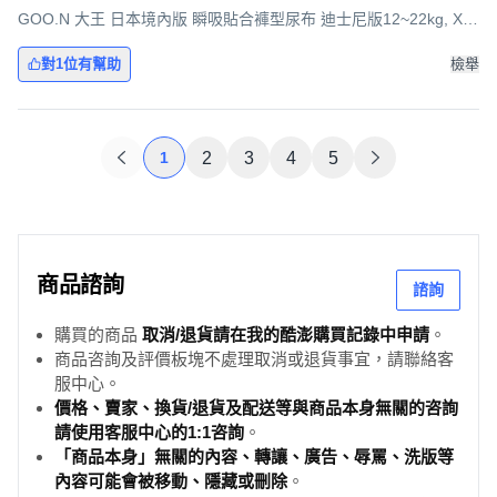
GOO.N 大王 日本境內版 瞬吸貼合褲型尿布 迪士尼版12~22kg, XL,
150片
對1位有幫助
檢舉
1
2
3
4
5
商品諮詢
諮詢
購買的商品
取消/退貨請在我的酷澎購買記錄中申請
。
商品咨詢及評價板塊不處理取消或退貨事宜，請聯絡客
服中心。
價格、賣家、換貨/退貨及配送等與商品本身無關的咨詢
請使用客服中心的1:1咨詢
。
「商品本身」無關的內容、轉讓、廣告、辱罵、洗版等
內容可能會被移動、隱藏或刪除
。