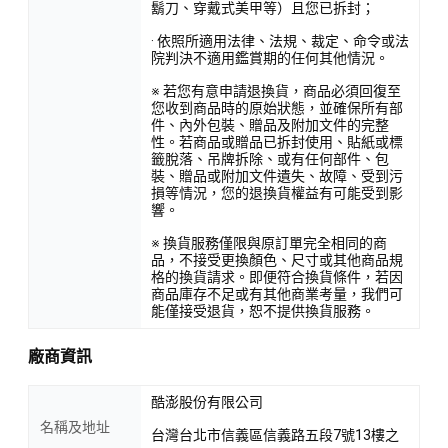
鬍刀、穿戴式美甲等）且您已拆封；
· 依照所適用法律、法規、裁定、命令或法
院判決不適用鑑賞期的任何其他情況。
※ 若您有意申請退換貨，商品必須回復至
您收到商品時的原始狀態，並確保所有部
件、內外包裝、贈品及附加文件的完整
性。若商品或贈品已拆封使用、貼紙或標
籤脫落、吊牌拆除、或有任何部件、包
裝、贈品或附加文件遺失、故障、受到污
損等情況，您的退換貨權益有可能受到影
響。
※ 換貨服務僅限與原訂單完全相同的商
品，不接受更換顏色、尺寸或其他商品規
格的換貨請求。即便符合換貨條件，若因
商品庫存不足或有其他商業考量，我們可
能僅接受退貨，恕不提供換貨服務。
廠商資訊
酷澎股份有限公司
名稱及地址
台灣台北市信義區信義路五段7號13樓之