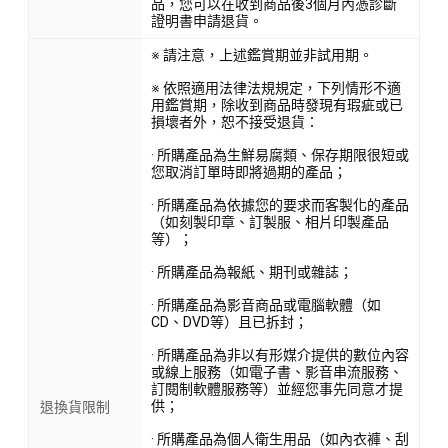
品，您可以在收到商品後3個月內憑診斷
證明書申請退貨。
※ 請注意，上述鑑賞期並非試用期。
※ 依照適用法律法規規定，下列情形不適
用鑑賞期，除收到商品時發現有瑕疵或已
損壞者外，恕不接受退貨：
· 所購產品為生鮮易腐類、保存期限很短或
您取消訂單時即將過期的產品；
· 所購產品為依據您的要求而客製化的產品
（如刻製印章、訂製服、相片印製產品
等）；
· 所購產品為報紙、期刊或雜誌；
· 所購產品為影音商品或電腦軟體（如
CD、DVD等）且已拆封；
· 所購產品為非以有形媒介提供的數位內容
或線上服務（如電子書、影音串流服務、
訂閱制軟體服務等）並經您事先同意才提
供；
退換貨限制
· 所購產品為個人衛生用品（如內衣褲、刮