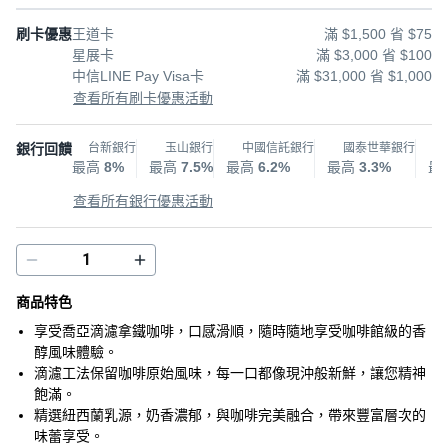
刷卡優惠
王道卡
滿 $1,500 省 $75
星展卡
滿 $3,000 省 $100
中信LINE Pay Visa卡
滿 $31,000 省 $1,000
查看所有刷卡優惠活動
銀行回饋
台新銀行
玉山銀行
中國信託銀行
國泰世華銀行
最高
8%
最高
7.5%
最高
6.2%
最高
3.3%
最
查看所有銀行優惠活動
商品特色
享受喬亞滴濾拿鐵咖啡，口感滑順，隨時隨地享受咖啡館級的香
醇風味體驗。
滴濾工法保留咖啡原始風味，每一口都像現沖般新鮮，讓您精神
飽滿。
精選紐西蘭乳源，奶香濃郁，與咖啡完美融合，帶來豐富層次的
味蕾享受。