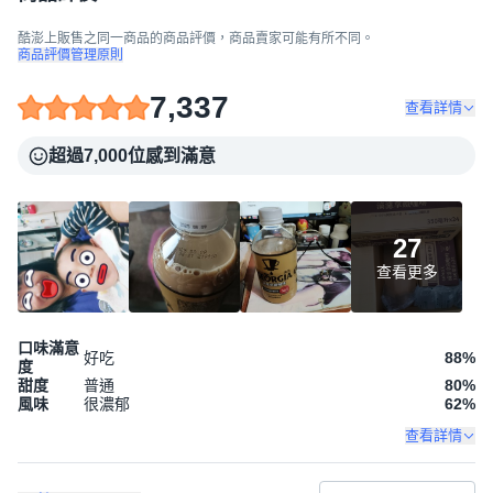
酷澎上販售之同一商品的商品評價，商品賣家可能有所不同。
商品評價管理原則
7,337
查看詳情
超過7,000位感到滿意
27
查看更多
口味滿意
好吃
88
%
度
甜度
普通
80
%
風味
很濃郁
62
%
查看詳情