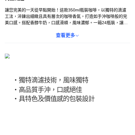
讓您完美的一天從早點開始！這款350ml瓶裝咖啡，以獨特的滴濾
工法，淬鍊出細緻且具有層次的咖啡香氣，打造如手沖咖啡般的完
美口感。搭配香醇牛奶，口感滑順，風味濃郁。一箱24瓶裝，讓您
隨時隨地都能享受高品質的拿鐵咖啡。無論是早餐、下午茶或工作
時的提神飲品，喬亞滴濾拿鐵咖啡都是您的最佳選擇。
查看更多
・獨特滴濾技術，風味獨特
・
高品質手沖，口感絕佳
・
具特色及價值感的包裝設計