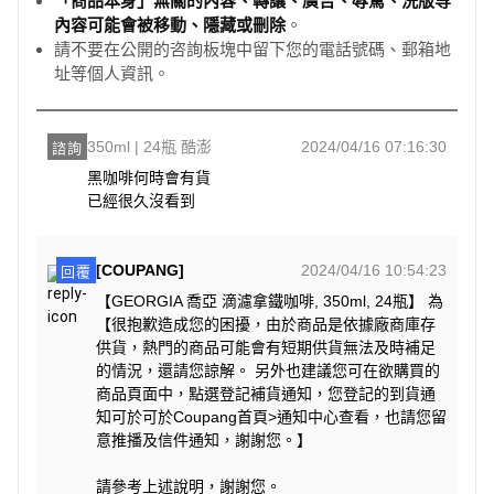
「商品本身」無關的內容、轉讓、廣告、辱罵、洗版等
內容可能會被移動、隱藏或刪除
。
請不要在公開的咨詢板塊中留下您的電話號碼、郵箱地
址等個人資訊。
350ml | 24瓶 酷澎
2024/04/16 07:16:30
諮詢
黑咖啡何時會有貨

已經很久沒看到
[COUPANG]
2024/04/16 10:54:23
回覆
【GEORGIA 喬亞 滴濾拿鐵咖啡, 350ml, 24瓶】 為
【很抱歉造成您的困擾，由於商品是依據廠商庫存
供貨，熱門的商品可能會有短期供貨無法及時補足
的情況，還請您諒解。 另外也建議您可在欲購買的
商品頁面中，點選登記補貨通知，您登記的到貨通
知可於可於Coupang首頁>通知中心查看，也請您留
意推播及信件通知，謝謝您。】
請參考上述說明，謝謝您。