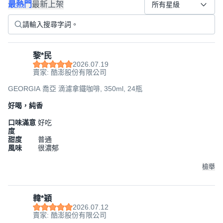
最熱門
最新上架
所有星級
黎*民
2026.07.19
賣家: 酷澎股份有限公司
GEORGIA 喬亞 滴濾拿鐵咖啡, 350ml, 24瓶
好喝，純香
口味滿意
好吃
度
甜度
普通
風味
很濃郁
檢舉
韓*穎
2026.07.12
賣家: 酷澎股份有限公司