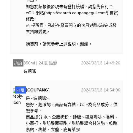
下單。
如您於結帳後發現未有登打統編，請您先自行至
eGUI網站(https://search.coupangegui.com/) 嘗試
修改
※ 提醒您，務必在發票開立的次月9號以前完成發
票資訊變更>
購買前，請您參考上述說明，謝謝。
350ml | 24瓶 酷澎
2024/03/13 14:49:26
諮詢
有糖嗎
[COUPANG]
2024/03/13 14:54:06
回覆
是 <有糖嗎>
您好，經確認，商品有含糖，以下為商品成分，供
您參考。
商品成分:水、全脂奶粉、砂糖、研磨咖啡、香料、
小蘇打、脂肪酸蔗糖酯、脂肪酸聚合甘油酯、乾酪
素鈉、糊精、食鹽、鹿角菜膠