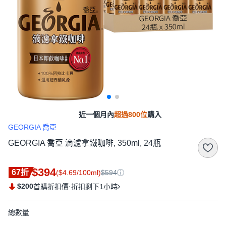
近一個月內
超過800位
購入
GEORGIA 喬亞
GEORGIA 喬亞 滴濾拿鐵咖啡, 350ml, 24瓶
$394
67折
($4.69/100ml)
$594
$200
·
首購折扣價
折扣剩下1小時
總數量