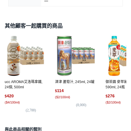
一
其他顧客一起購買的商品
ucc AROMA艾洛瑪拿鐵,
津津 蘆筍汁, 245ml, 24罐
御茶園 麥萃無糖
24個, 500ml
590ml, 24瓶
114
$
420
276
$
$
(
$2/100ml
)
(
$4/100ml
)
(
$2/100ml
)
(
8,000
)
(
2,788
)
(
15
與此商品相關的類別