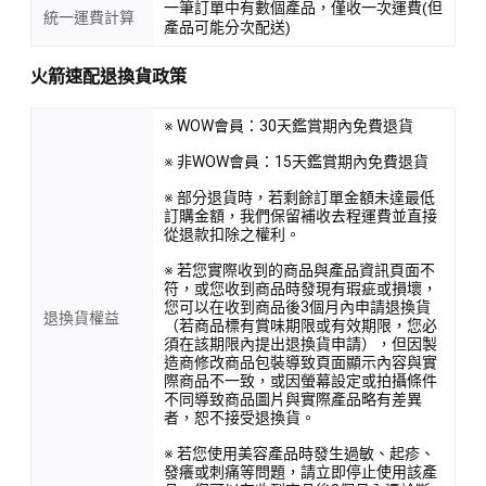
一筆訂單中有數個產品，僅收一次運費(但
統一運費計算
產品可能分次配送)
火箭速配退換貨政策
※ WOW會員：30天鑑賞期內免費退貨
※ 非WOW會員：15天鑑賞期內免費退貨
※ 部分退貨時，若剩餘訂單金額未達最低
訂購金額，我們保留補收去程運費並直接
從退款扣除之權利。
※ 若您實際收到的商品與產品資訊頁面不
符，或您收到商品時發現有瑕疵或損壞，
您可以在收到商品後3個月內申請退換貨
退換貨權益
（若商品標有賞味期限或有效期限，您必
須在該期限內提出退換貨申請），但因製
造商修改商品包裝導致頁面顯示內容與實
際商品不一致，或因螢幕設定或拍攝條件
不同導致商品圖片與實際產品略有差異
者，恕不接受退換貨。
※ 若您使用美容產品時發生過敏、起疹、
發癢或刺痛等問題，請立即停止使用該產