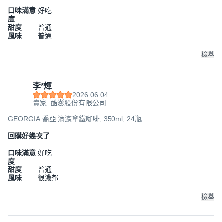
口味滿意
好吃
度
甜度
普通
風味
普通
檢舉
李*煇
2026.06.04
賣家: 酷澎股份有限公司
GEORGIA 喬亞 滴濾拿鐵咖啡, 350ml, 24瓶
回購好幾次了
口味滿意
好吃
度
甜度
普通
風味
很濃郁
檢舉