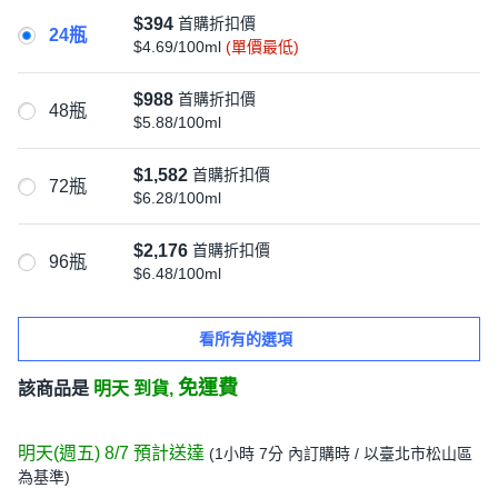
$394
首購折扣價
24瓶
$4.69/100ml
(單價最低)
$988
首購折扣價
48瓶
$5.88/100ml
$1,582
首購折扣價
72瓶
$6.28/100ml
$2,176
首購折扣價
96瓶
$6.48/100ml
看所有的選項
免運費
該商品是
明天 到貨,
明天(週五) 8/7
預計送達
(
1小時 7分
內訂購時
/ 以臺北市松山區
為基準
)