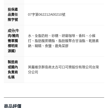
投保產
品責任
07字第062212A00210號
險字號
成分(牛
肉/豬肉
水、全脂奶粉、砂糖、研磨咖啡、香料、小蘇
需單獨
打、脂肪酸蔗糖酯、脂肪酸聚合甘油酯、乾酪素
標明來
鈉、糊精、食鹽、鹿角菜膠
源國）
製造商
或國內
英屬維京群島商太古可口可樂股份有限公司台灣
負責商
分公司
名稱
商品評價