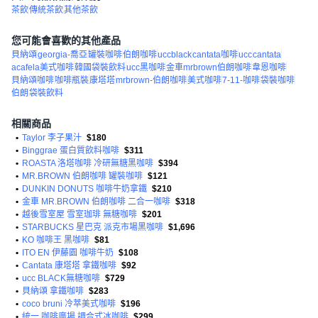
茶飲
傳統茶飲
其他茶飲
您可能會喜歡的其他產品
貝納頌
georgia-喬亞
罐裝咖啡
伯朗咖啡
uccblack
cantata咖啡
ucc
cantata
acafela美式咖啡
韓國袋裝飲料
ucc黑咖啡
金車mrbrown伯朗咖啡
韋恩咖啡
貝納頌咖啡
咖啡瓶裝
康塔塔
mrbrown-伯朗咖啡
美式咖啡
7-11-咖啡
袋裝咖啡
伯朗
袋裝飲料
相關商品
•
Taylor 李子果汁
$180
•
Binggrae 蛋白質飲料咖啡
$311
•
ROASTA 洛塔咖啡 冷研無糖黑咖啡
$394
•
MR.BROWN 伯朗咖啡 罐裝咖啡
$121
•
DUNKIN DONUTS 咖啡牛奶拿鐵
$210
•
金車 MR.BROWN 伯朗咖啡 二合一咖啡
$318
•
越後雪室屋 雪室珈琲 無糖咖啡
$201
•
STARBUCKS 星巴克 派克市場黑咖啡
$1,696
•
KO 咖啡王 黑咖啡
$81
•
ITO EN 伊藤園 咖啡牛奶
$108
•
Cantata 康塔塔 拿鐵咖啡
$92
•
ucc BLACK無糖咖啡
$729
•
貝納頌 拿鐵咖啡
$283
•
coco bruni 冷萃美式咖啡
$196
•
統一 咖啡廣場 調合式冰咖啡
$299