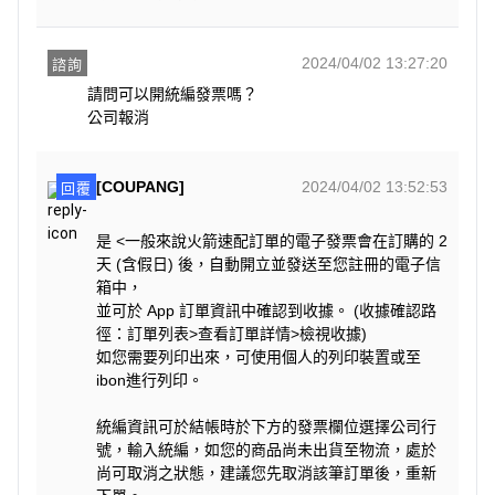
2024/04/02 13:27:20
諮詢
請問可以開統編發票嗎？

公司報消
[COUPANG]
2024/04/02 13:52:53
回覆
是 <一般來說火箭速配訂單的電子發票會在訂購的 2
天 (含假日) 後，自動開立並發送至您註冊的電子信
箱中，
並可於 App 訂單資訊中確認到收據。 (收據確認路
徑：訂單列表>查看訂單詳情>檢視收據)
如您需要列印出來，可使用個人的列印裝置或至
ibon進行列印。
統編資訊可於結帳時於下方的發票欄位選擇公司行
號，輸入統編，如您的商品尚未出貨至物流，處於
尚可取消之狀態，建議您先取消該筆訂單後，重新