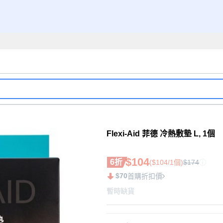
Flexi-Aid 菲德 冷熱敷墊 L, 1個
$104
6折
($104/1個)
$174
$70
首購折扣價
暫時缺貨