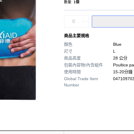
數量
:
1個
商品主要規格
顏色
Blue
尺寸
L
商品高度
28 公分
包裝內容物/內含組件
Poultice pa
使用時間
15-20分鐘
Global Trade Item
04710970
Number