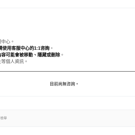
服中心。
使用客服中心的1:1咨詢
。
內容可能會被移動、隱藏或刪除
。
址等個人資訊。
目前尚無咨詢。
出檢舉