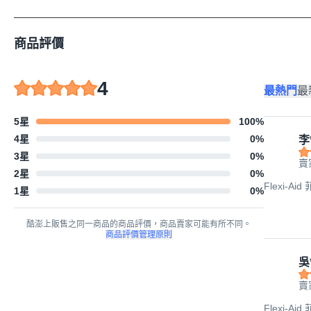
商品評價
4
最熱門
最
5星
100
%
4星
0
%
李
3星
0
%
賣
2星
0
%
Flexi-Ai
1星
0
%
酷澎上販售之同一商品的商品評價，商品賣家可能有所不同。
商品評價管理原則
吳
賣
Flexi-Ai