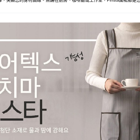
突顯您的身材曲線。無論在廚房、咖啡廳或工作室，Finsta圍裙都是