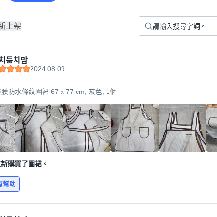
新上架
치둠치맘
2024.08.09
塗層膜防水條紋圍裙 67 x 77 cm, 灰色, 1個
重新購買了圍裙。
有幫助