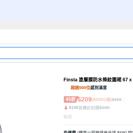
Finsta 塗層膜防水條紋圍裙 67 x 7
超過500位
感到滿意
$209
45折
($209/1個)
$469
$140
$349
首購折扣價
缺貨
免運費
(購買火箭跨境商品達 $690 時