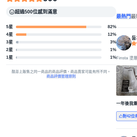
超過500位感到滿意
最熱門
最
5星
82
%
4星
12
%
둠
3星
3
%
2星
1
%
1星
1
%
Finsta 
酷澎上販售之同一商品的商品評價，商品賣家可能有所不同。
商品評價管理原則
一年後我
對42位