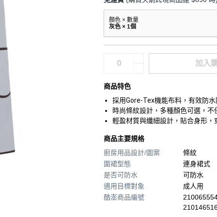
顏色 × 數量
灰色 × 1個
加入
商品特色
採用Gore-Tex機能布料，有
時尚條紋設計，多種顏色可選，不
輕盈材質與纖細設計，貼合身形，
商品主要規格
廚房用品設計/圖案
條紋
圍裙型態
連身裙式
是否可防水
可防水
適用目標對象
成人用
酷澎商品編號
210065554
21014651