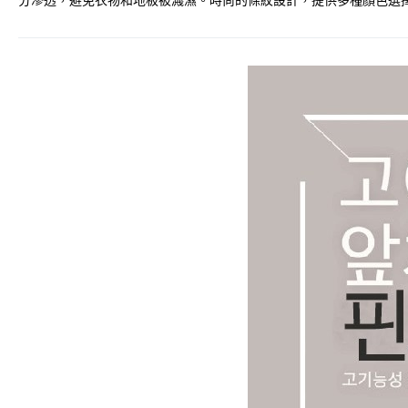
分滲透，避免衣物和地板被濺濕。時尚的條紋設計，提供多種顏色選擇，