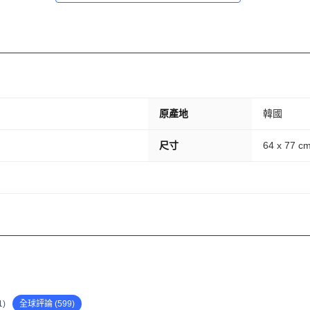
原產地
韓國
尺寸
64 x 77 cm
)
全球評論 (599)