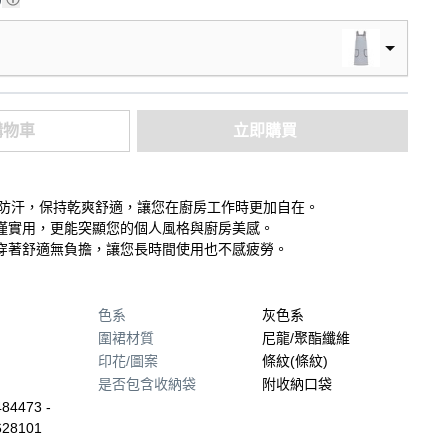
購物車
立即購買
效防水防汗，保持乾爽舒適，讓您在廚房工作時更加自在。
僅實用，更能突顯您的個人風格與廚房美感。
穿著舒適無負擔，讓您長時間使用也不感疲勞。
色系
灰色系
圍裙材質
尼龍/聚酯纖維
印花/圖案
條紋(條紋)
是否包含收納袋
附收納口袋
84473 -
628101