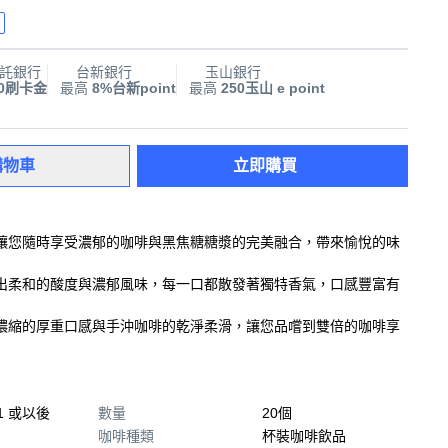
託銀行
台新銀行
玉山銀行
00刷卡金
最高
8%台新point
最高
250玉山 e point
購物車
立即購買
讓您隨時享受濃郁的咖啡與黑焦糖糖漿的完美融合，帶來愉悅的味
出柔和的酸度與濃郁風味，每一口都散發著獨特香氣，口感豐富有
濃縮的厚重口感與手沖咖啡的乾淨柔滑，讓您品嚐到雙倍的咖啡享
31 或以後
數量
20個
咖啡種類
杯裝咖啡飲品