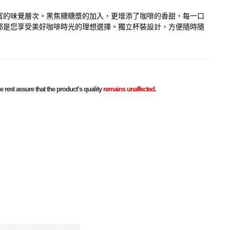
富的味覺層次。黑焦糖糖漿的加入，更增添了咖啡的香甜，每一口
都是您享受美好咖啡時光的理想選擇。獨立杯裝設計，方便隨時隨
 rest assure that the product’s quality
remains unaffected
.