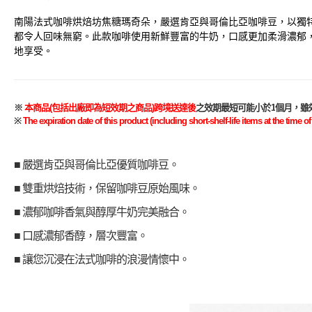
南陽法式咖啡烘焙坊焦糖瑪奇朵，嚴選肯亞與哥倫比亞咖啡豆，以獨
都令人回味無窮。此款咖啡使用新鮮豐富的牛奶，口感更加柔滑濃郁
地享受。
※
本商品
(
包括出廠即
為
短效期之商品
)
跨境送達後
之效期最短可能小於
1
個月，雖
※
The expiration date of this product (including short-shelf-life items at the tim
■ 嚴選肯亞與哥倫比亞優質咖啡豆。
■ 雙重烘焙技術，保留咖啡豆原始風味。
■ 濃郁咖啡香氣與醇厚牛奶完美融合。
■ 口感濃郁香醇，層次豐富。
■ 讓您沉浸在法式咖啡的浪漫情懷中。