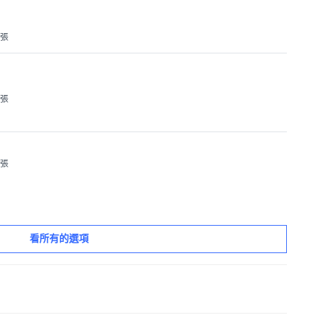
1張
1張
1張
看所有的選項