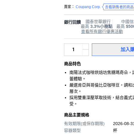
賣家：
Coupang Corp.
去看銷售者的商品
國泰世華銀行
中國信
銀行回饋
最高
3.3%小樹點
最高
$5
查看所有銀行優惠活動
加入
商品特色
南陽法式咖啡烘焙坊焦糖瑪奇朵，
蕾體驗。
嚴選肯亞與哥倫比亞咖啡豆，調和
層次。
採用雙重深壓萃取技術，結合義式
受。
商品主要規格
有效期限(或保存期限)
2026-08-
容器類型
杯