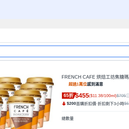
FRENCH CAFE 烘焙工坊焦糖瑪奇朵
超過1萬位
感到滿意
$455
65折
($11.38/100ml)
$705
$200
·
$6
首購折扣價
折扣剩下3小時
總數量