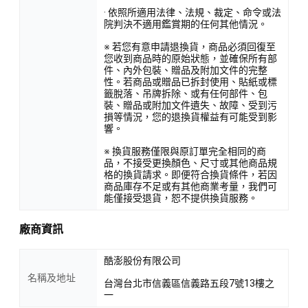
· 依照所適用法律、法規、裁定、命令或法
院判決不適用鑑賞期的任何其他情況。
※ 若您有意申請退換貨，商品必須回復至
您收到商品時的原始狀態，並確保所有部
件、內外包裝、贈品及附加文件的完整
性。若商品或贈品已拆封使用、貼紙或標
籤脫落、吊牌拆除、或有任何部件、包
裝、贈品或附加文件遺失、故障、受到污
損等情況，您的退換貨權益有可能受到影
響。
※ 換貨服務僅限與原訂單完全相同的商
品，不接受更換顏色、尺寸或其他商品規
格的換貨請求。即便符合換貨條件，若因
商品庫存不足或有其他商業考量，我們可
能僅接受退貨，恕不提供換貨服務。
廠商資訊
酷澎股份有限公司
名稱及地址
台灣台北市信義區信義路五段7號13樓之
一