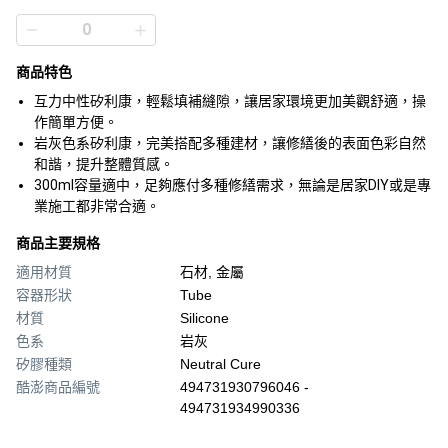
商品特色
互力中性矽利康，輕鬆填補縫隙，讓居家環境更加美觀舒適，操
作簡單方便。
岩灰色系矽利康，完美搭配多種建材，讓修繕後的表面色彩自然
和諧，提升整體質感。
300ml容量適中，足夠應付多種修繕需求，無論是居家DIY或是專
業施工都非常合適。
商品主要規格
適用材質
石材, 金屬
容器形狀
Tube
材質
Silicone
色系
岩灰
矽膠種類
Neutral Cure
酷澎商品編號
494731930796046 -
494731934990336