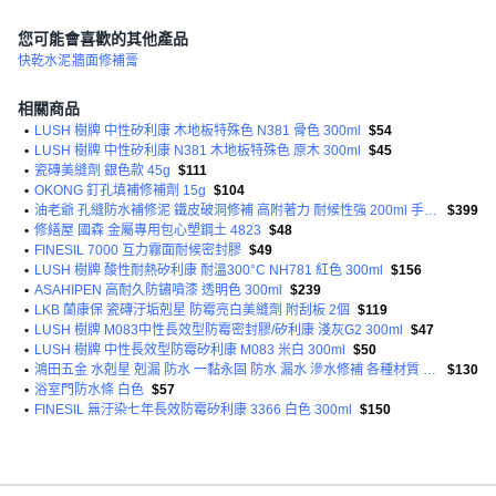
您可能會喜歡的其他產品
快乾水泥
牆面修補膏
相關商品
•
LUSH 樹牌 中性矽利康 木地板特殊色 N381 骨色 300ml
$54
•
LUSH 樹牌 中性矽利康 N381 木地板特殊色 原木 300ml
$45
•
瓷磚美縫劑 銀色款 45g
$111
•
OKONG 釘孔填補修補劑 15g
$104
•
油老爺 孔縫防水補修泥 鐵皮破洞修補 高附著力 耐候性強 200ml 手擠包裝 日本製
$399
•
修繕屋 國森 金屬專用包心塑鋼土 4823
$48
•
FINESIL 7000 互力霧面耐候密封膠
$49
•
LUSH 樹牌 酸性耐熱矽利康 耐溫300°C NH781 紅色 300ml
$156
•
ASAHIPEN 高耐久防鏽噴漆 透明色 300ml
$239
•
LKB 蘭康保 瓷磚汙垢剋星 防霉亮白美縫劑 附刮板 2個
$119
•
LUSH 樹牌 M083中性長效型防霉密封膠/矽利康 淺灰G2 300ml
$47
•
LUSH 樹牌 中性長效型防霉矽利康 M083 米白 300ml
$50
•
鴻田五金 水剋星 剋漏 防水 一黏永固 防水 漏水 滲水修補 各種材質 耐重 耐候 台灣製造 DIY必備
$130
•
浴室門防水條 白色
$57
•
FINESIL 無汙染七年長效防霉矽利康 3366 白色 300ml
$150