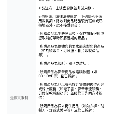
※ 請注意，上述鑑賞期並非試用期。
※ 依照適用法律法規規定，下列情形不適
用鑑賞期，除收到商品時發現有瑕疵或已
損壞者外，恕不接受退貨：
· 所購產品為生鮮易腐類、保存期限很短或
您取消訂單時即將過期的產品；
· 所購產品為依據您的要求而客製化的產品
（如刻製印章、訂製服、相片印製產品
等）；
· 所購產品為報紙、期刊或雜誌；
· 所購產品為影音商品或電腦軟體（如
CD、DVD等）且已拆封；
· 所購產品為非以有形媒介提供的數位內容
或線上服務（如電子書、影音串流服務、
訂閱制軟體服務等）並經您事先同意才提
供；
退換貨限制
· 所購產品為個人衛生用品（如內衣褲、刮
鬍刀、穿戴式美甲等）且您已拆封；