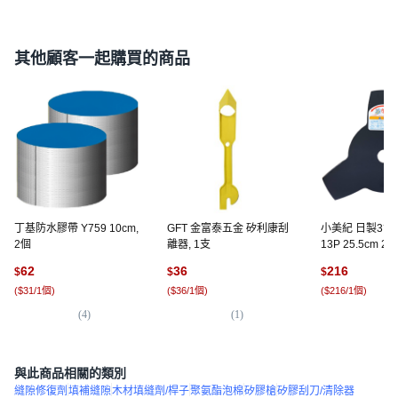
其他顧客一起購買的商品
丁基防水膠帶 Y759 10cm,
GFT 金富泰五金 矽利康刮
小美紀 日製3齒
2個
離器, 1支
13P 25.5cm 27
62
36
216
$
$
$
(
$31/1個
)
(
$36/1個
)
(
$216/1個
)
(
4
)
(
1
)
(
5
)
與此商品相關的類別
縫隙修復劑
填補縫隙
木材填縫劑/桿子
聚氨酯泡棉
矽膠槍
矽膠刮刀/清除器