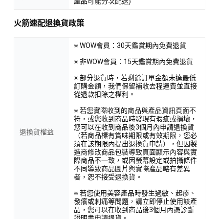
產品可能分次配送)
火箭速配退換貨政策
※ WOW會員：30天鑑賞期內免費退貨
※ 非WOW會員：15天鑑賞期內免費退貨
※ 部分退貨時，若剩餘訂單金額未達最低
訂購金額，我們保留補收去程運費並直接
從退款扣除之權利。
※ 若您實際收到的商品與產品資訊頁面不
符，或您收到商品時發現有瑕疵或損壞，
您可以在收到商品後3個月內申請退換貨
退換貨權益
（若商品標有賞味期限或有效期限，您必
須在該期限內提出退換貨申請），但因製
造商修改商品包裝導致頁面顯示內容與實
際商品不一致，或因螢幕設定或拍攝條件
不同導致商品圖片與實際產品略有差異
者，恕不接受退換貨。
※ 若您使用美容產品時發生過敏、起疹、
發癢或刺痛等問題，請立即停止使用該產
品，您可以在收到商品後3個月內憑診斷
證明書申請退貨。