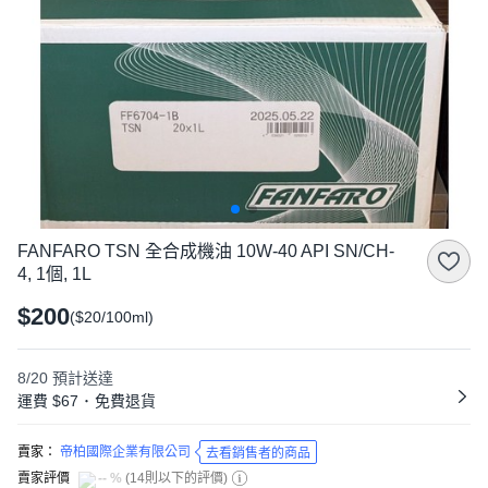
FANFARO TSN 全合成機油 10W-40 API SN/CH-
4, 1個, 1L
$200
($20/100ml)
8/20
預計送達
運費 $67
･
免費退貨
賣家：
帝柏國際企業有限公司
去看銷售者的商品
賣家評價
-- %
(
14則以下的評價
)