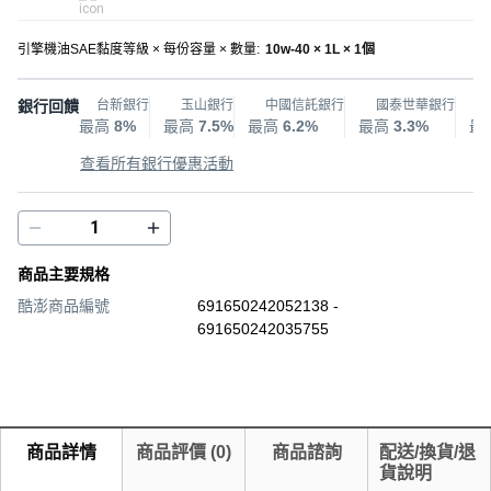
引擎機油SAE黏度等級 × 每份容量 × 數量
:
10w-40 × 1L × 1個
銀行回饋
台新銀行
玉山銀行
中國信託銀行
國泰世華銀行
最高
8%
最高
7.5%
最高
6.2%
最高
3.3%
最
查看所有銀行優惠活動
商品主要規格
酷澎商品編號
691650242052138 -
691650242035755
商品詳情
商品評價
(
0
)
商品諮詢
配送/換貨/退
貨說明