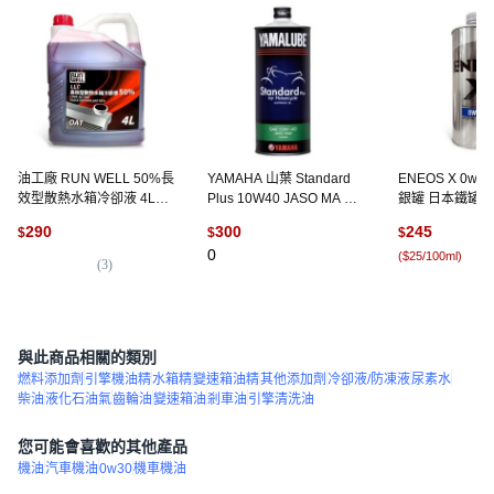
油工廠 RUN WELL 50%長
YAMAHA 山葉 Standard
ENEOS X 0w
效型散熱水箱冷卻液 4L
Plus 10W40 JASO MA 合
銀罐 日本鐵罐 SP
50%預先稀釋 防凍防鏽 紅
成機油 圓鐵罐 日本 Basic,
汽油, 1個, 1L
290
300
245
$
$
$
色, 1個, 所有燃料類型
1個
0
(
$25/100ml
)
(
3
)
(
5
)
與此商品相關的類別
燃料添加劑
引擎機油精
水箱精
變速箱油精
其他添加劑
冷卻液/防凍液
尿素水
柴油
液化石油氣
齒輪油
變速箱油
剎車油
引擎清洗油
您可能會喜歡的其他產品
機油
汽車機油
0w30
機車機油