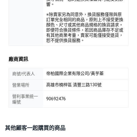
響。
※除賣家另為同意外，換貨服務僅限與原
訂單完全相同的商品，原則上不接受更換
顏色、尺寸或其他商品規格的換貨請求。
即便符合換貨條件，若因商品庫存不足或
有其他商業考量，賣家可能僅接受退貨，
恕不提供換貨服務。
廠商資訊
帝柏國際企業有限公司/黃芋蓁
商號/代表人
高雄市楠梓區 清豐三路130號
營業場所
營利事業統一
90692476
編號
其他顧客一起購買的商品