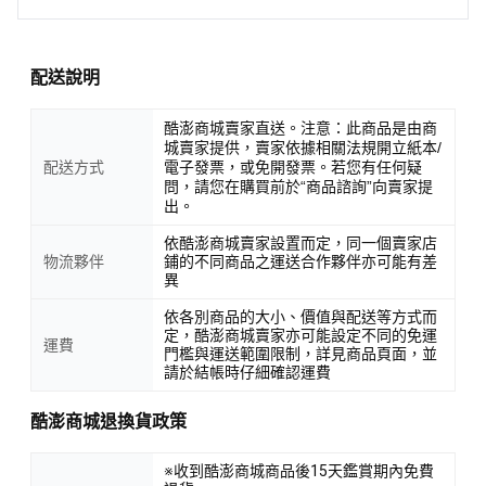
配送說明
酷澎商城賣家直送。注意：此商品是由商
城賣家提供，賣家依據相關法規開立紙本/
配送方式
電子發票，或免開發票。若您有任何疑
問，請您在購買前於“商品諮詢”向賣家提
出。
依酷澎商城賣家設置而定，同一個賣家店
物流夥伴
鋪的不同商品之運送合作夥伴亦可能有差
異
依各別商品的大小、價值與配送等方式而
定，酷澎商城賣家亦可能設定不同的免運
運費
門檻與運送範圍限制，詳見商品頁面，並
請於結帳時仔細確認運費
酷澎商城退換貨政策
※收到酷澎商城商品後15天鑑賞期內免費