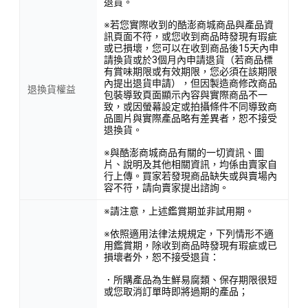
退貨。
※若您實際收到的酷澎商城商品與產品資
訊頁面不符，或您收到商品時發現有瑕疵
或已損壞，您可以在收到商品後15天內申
請換貨或於3個月內申請退貨（若商品標
有賞味期限或有效期限，您必須在該期限
內提出退貨申請），但因製造商修改商品
退換貨權益
包裝導致頁面顯示內容與實際商品不一
致，或因螢幕設定或拍攝條件不同導致商
品圖片與實際產品略有差異者，恕不接受
退換貨。
※與酷澎商城商品有關的一切資訊、圖
片、說明及其他相關資訊，均係由賣家自
行上傳。買家若發現商品缺失或與賣場內
容不符，請向賣家提出諮詢。
※請注意，上述鑑賞期並非試用期。
※依照適用法律法規規定，下列情形不適
用鑑賞期，除收到商品時發現有瑕疵或已
損壞者外，恕不接受退貨：
．所購產品為生鮮易腐類、保存期限很短
或您取消訂單時即將過期的產品；