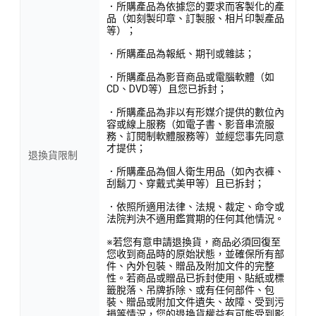
．所購產品為依據您的要求而客製化的產
品（如刻製印章、訂製服、相片印製產品
等）；
．所購產品為報紙、期刊或雜誌；
．所購產品為影音商品或電腦軟體（如
CD、DVD等）且您已拆封；
．所購產品為非以有形媒介提供的數位內
容或線上服務（如電子書、影音串流服
務、訂閱制軟體服務等）並經您事先同意
才提供；
退換貨限制
．所購產品為個人衛生用品（如內衣褲、
刮鬍刀、穿戴式美甲等）且已拆封；
．依照所適用法律、法規、裁定、命令或
法院判決不適用鑑賞期的任何其他情況。
※若您有意申請退換貨，商品必須回復至
您收到商品時的原始狀態，並確保所有部
件、內外包裝、贈品及附加文件的完整
性。若商品或贈品已拆封使用、貼紙或標
籤脫落、吊牌拆除、或有任何部件、包
裝、贈品或附加文件遺失、故障、受到污
損等情況，您的退換貨權益有可能受到影