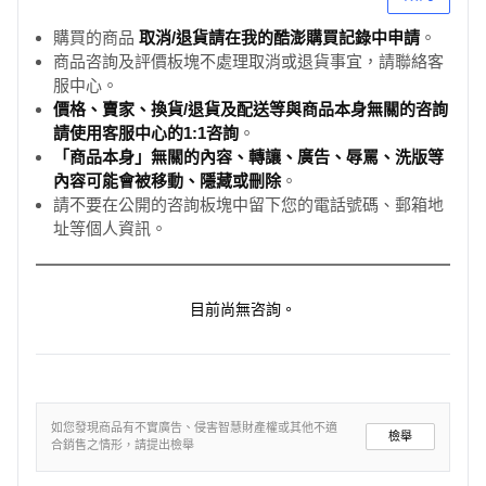
購買的商品
取消/退貨請在我的酷澎購買記錄中申請
。
商品咨詢及評價板塊不處理取消或退貨事宜，請聯絡客
服中心。
價格、賣家、換貨/退貨及配送等與商品本身無關的咨詢
請使用客服中心的1:1咨詢
。
「商品本身」無關的內容、轉讓、廣告、辱罵、洗版等
內容可能會被移動、隱藏或刪除
。
請不要在公開的咨詢板塊中留下您的電話號碼、郵箱地
址等個人資訊。
目前尚無咨詢。
如您發現商品有不實廣告、侵害智慧財產權或其他不適
檢舉
合銷售之情形，請提出檢舉