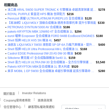
相關商品
•
油工廠 ARAL 5W30 SUPER TRONIC K 引擎機油 卓越清潔保護 延長引擎壽命
$278
•
ROYAL PURPLE 紫皇冠 HPS 機油 含鋅配方
$216
•
Pennzoil 黃罐 ULTRA PLATINUM PUREPLUS 全合成機油
$120
•
【易油網】LIQUI MOLY 頂級合成機油 適用多款摩托車 提升引擎效能
$330
•
PETRONAS SYNTIUM 5000 AV 合成機油
$186
•
pakelo KRYPTON MBK 10W/60 4T 全合成機油 1L
$294
•
eurol 曜樂 Ecopower 全合成機油 FORD 948B EcoBoost ENGINES
$180
•
Shell 殼牌 HELIX HX5 SN 機油 4L
$457
•
油朋友 LIQUI MOLY 5W30 液態鉬 SP GF-6A 力魔汽車機油，提升引擎性能，減少摩擦，德國原裝進口
$400
•
Shell 殼牌 HELIX Ultra Professional AM-L 合成機油 1L
$168
•
Castrol EDGE Professional 0W-20 A5 0W-30 機油
$430
•
Silkolene 賽克龍 4T 全合成酯類機油 5w40 1L
$159
•
Shell 喜力 HELIX ULTRA 0W-30 全合成機油 – 全方位引擎保護 提升燃油效率
$3,540
•
Pakelo KRYPTON MBK全合成機油 1L 意大利產
$520
•
美孚 MOBIL 1 EP 5W30 全合成機油 卓越引擎保護 延長引擎壽命 適用多種車型
$280
Investor Relations
關於酷澎
Coupang使用者條款
退換貨政策
信任管理中心
顧客隱私權政策通知