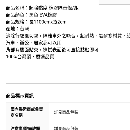
商品名稱：超強黏度 橡膠隔音條/組
商品顏色：黑色 EVA橡膠
商品規格：長1100cmx寬2cm
產地：台灣
消除行駛風切聲，隔離車外之噪音，超耐熱、超耐寒材質，
汽車、辦公、居家都可以用
背部有雙面貼交，擦拭表面後可直接黏貼即可
100%台灣製，嚴選品質
商品標示資訊
國內製造商或負責
詳見商品包裝
商名稱
注意事項/備註欄
詳見商品包裝