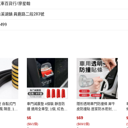
車百貨行/廖星翰
溪湖鎮 員鹿路二段283號
499
型 自黏式門
車門減震墊 4個裝 靜音防
隱形透明車門防撞條 犀牛
 隔音, 1
撞 適用全車型, 1個, 紅色4
皮防撞貼 居家防水密封, 1
】,黑色, 黑色
個装 車門減震條
個, 寬3公分*長10米
6
69
$
$
(
$6/1個
)
(
$69/1個
)
(