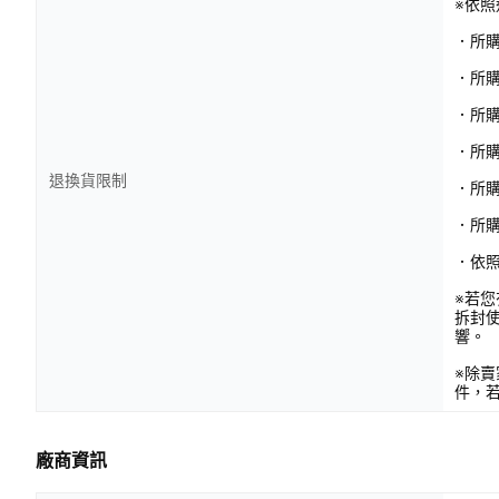
※依
．所
．所
．所
．所購
退換貨限制
．所
．所
．依
※若
拆封
響。
※除
件，
廠商資訊