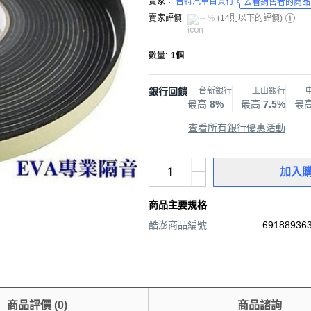
賣家：
吉特汽車百貨行
去看銷售者的商品
賣家評價
-- %
(
14則以下的評價
)
數量
:
1個
銀行回饋
台新銀行
玉山銀行
最高
8%
最高
7.5%
最
查看所有銀行優惠活動
加入
商品主要規格
酷澎商品編號
691889363
商品評價
(
0
)
商品諮詢