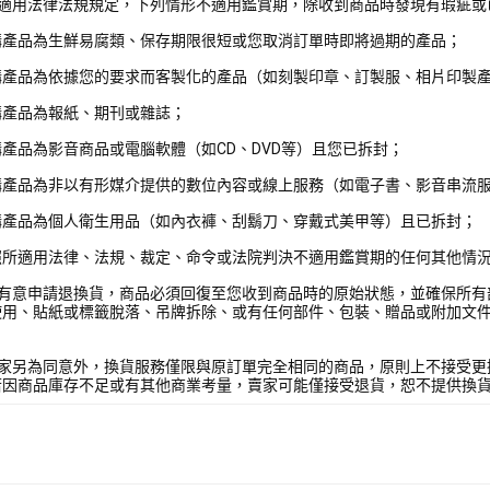
照適用法律法規規定，下列情形不適用鑑賞期，除收到商品時發現有瑕疵或
購產品為生鮮易腐類、保存期限很短或您取消訂單時即將過期的產品；
購產品為依據您的要求而客製化的產品（如刻製印章、訂製服、相片印製
購產品為報紙、期刊或雜誌；
產品為影音商品或電腦軟體（如CD、DVD等）且您已拆封；
購產品為非以有形媒介提供的數位內容或線上服務（如電子書、影音串流
購產品為個人衛生用品（如內衣褲、刮鬍刀、穿戴式美甲等）且已拆封；
照所適用法律、法規、裁定、命令或法院判決不適用鑑賞期的任何其他情
您有意申請退換貨，商品必須回復至您收到商品時的原始狀態，並確保所有
使用、貼紙或標籤脫落、吊牌拆除、或有任何部件、包裝、贈品或附加文
賣家另為同意外，換貨服務僅限與原訂單完全相同的商品，原則上不接受更
若因商品庫存不足或有其他商業考量，賣家可能僅接受退貨，恕不提供換