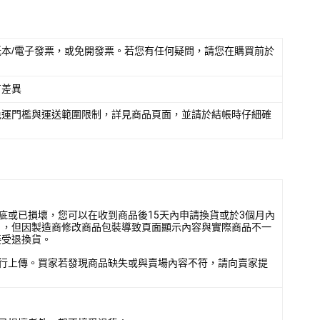
本/電子發票，或免開發票。若您有任何疑問，請您在購買前於
有差異
免運門檻與運送範圍限制，詳見商品頁面，並請於結帳時仔細確
疵或已損壞，您可以在收到商品後15天內申請換貨或於3個月內
），但因製造商修改商品包裝導致頁面顯示內容與實際商品不一
接受退換貨。
行上傳。買家若發現商品缺失或與賣場內容不符，請向賣家提