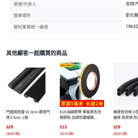
吉特汽
商號/代表人
彰化縣
營業場所
19632
營利事業統一編號
其他顧客一起購買的商品
門縫隔音擋 91.9cm 適用門
EVA海綿膠帶 單面黑色泡
橡膠密封條 D
厚3-5cm, 1個
棉膠貼 加厚防震緩衝,
邊條 氣密條 防風
10mm寬*2米長【5mm
個, D型【五米
29
13
29
$
$
$
厚】, 1個
(
$29/1個
)
(
$13/1個
)
(
$29/1個
)