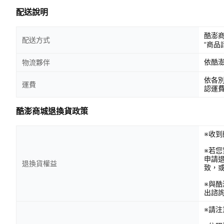
配送說明
酷澎
配送方式
“商品
依酷
物流夥伴
依各
運費
認運
酷澎商城退換貨政策
※收到
※若
申請
退換貨權益
致，
※與
出諮
※請