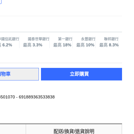
中國信託銀行
國泰世華銀行
第一銀行
永豐銀行
聯邦銀行
兆
高
6.2%
最高
3.3%
最高
18%
最高
10%
最高
8.3%
最高
購物車
立即購買
501070 - 691889363533838
配送/換貨/退貨說明