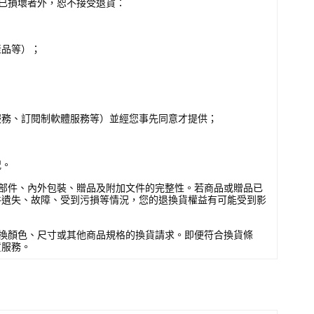
已損壞者外，恕不接受退貨：
產品等）；
服務、訂閱制軟體服務等）並經您事先同意才提供；
況。
部件、內外包裝、贈品及附加文件的完整性。若商品或贈品已
件遺失、故障、受到污損等情況，您的退換貨權益有可能受到影
換顏色、尺寸或其他商品規格的換貨請求。即便符合換貨條
貨服務。