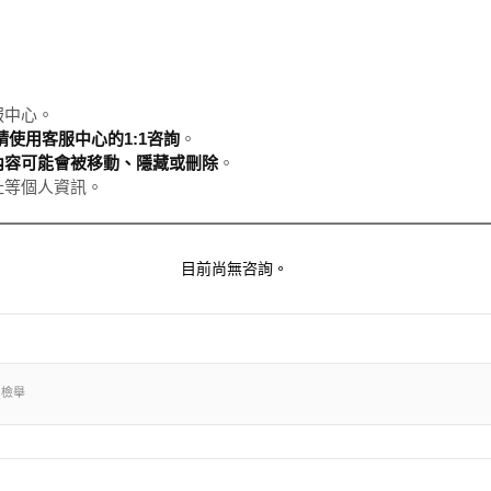
服中心。
使用客服中心的1:1咨詢
。
內容可能會被移動、隱藏或刪除
。
址等個人資訊。
目前尚無咨詢。
出檢舉