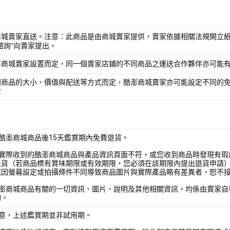
商城賣家直送。注意：此商品是由商城賣家提供，賣家依據相關法規開立紙
諮詢”向賣家提出。
澎商城賣家設置而定，同一個賣家店鋪的不同商品之運送合作夥伴亦可能
別商品的大小、價值與配送等方式而定，酷澎商城賣家亦可能設定不同的
費
酷澎商城商品後15天鑑賞期內免費退貨。
您實際收到的酷澎商城商品與產品資訊頁面不符，或您收到商品時發現有瑕
退貨（若商品標有賞味期限或有效期限，您必須在該期限內提出退貨申請
或因螢幕設定或拍攝條件不同導致商品圖片與實際產品略有差異者，恕不
酷澎商城商品有關的一切資訊、圖片、說明及其他相關資訊，均係由賣家自
詢。
注意，上述鑑賞期並非試用期。