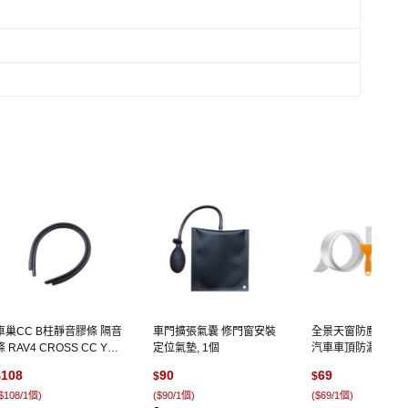
車巢CC B柱靜音膠條 隔音
車門擴張氣囊 修門窗安裝
全景天窗防塵防水
條 RAV4 CROSS CC YC
定位氣墊, 1個
汽車車頂防漏水密封
大鴨 YARIS ALTIS, 1個, B
弧貼合玻璃膠貼, 1個
108
90
69
$
$
$
柱鋼片卡槽式膠條
窗組【膠條*1+圓弧
$108/1個
)
(
$90/1個
)
(
$69/1個
)