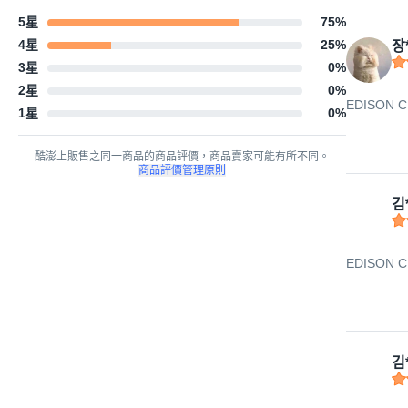
5星
75
%
4星
25
%
장
3星
0
%
2星
0
%
EDISON 
1星
0
%
酷澎上販售之同一商品的商品評價，商品賣家可能有所不同。
商品評價管理原則
김
EDISON 
김