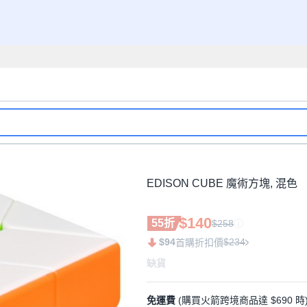
EDISON CUBE 魔術方塊, 混色
$140
55折
$258
$94
$234
首購折扣價
缺貨
免運費
(購買火箭跨境商品達 $690 時