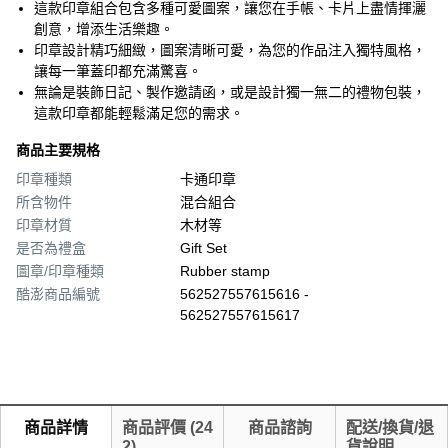
這款印章組合包含多種可愛圖案，讓您在手帳、卡片上盡情揮灑
創意，增添生活樂趣。
印章設計精巧細緻，圖案清晰可愛，為您的作品注入獨特風格，
讓每一筆蓋印都充滿驚喜。
無論是裝飾日記、製作邀請函，或是設計獨一無二的禮物包裝，
這款印章都能輕鬆滿足您的需求。
商品主要規格
印章種類
卡通印章
所含物件
混合組合
印章材質
木材等
是否為禮盒
Gift Set
圖章/印章種類
Rubber stamp
酷澎商品編號
562527557615616 -
562527557615617
商品詳情
商品評價
(
24
商品諮詢
配送/換貨/退
2
)
貨說明