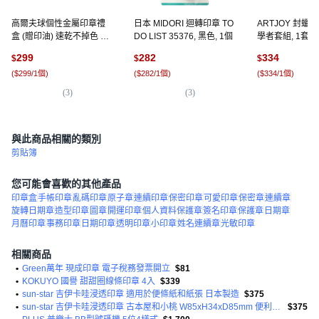
高爾夫球個性金屬印章禮
日本 MIDORI 迴轉印章 TO
ARTJOY 封蠟
盒 (贈印油) 速乾不掉色 球
DO LIST 35376, 黑色, 1個
學者套組, 1套,
隊獎品 獎勵章 一桿進洞, 1
299
282
334
$
$
$
個, 47.老鷹(鏤空款) (禮盒
(
$299/1個
)
(
$282/1個
)
(
$334/1個
)
組), 藍色
(
3
)
(
3
)
(
2
與此商品相關的類別
剪貼簿
您可能會喜歡的其他產品
印章盒
手帳印章
亂碼印章
原子章
連續印章
保密印章
可愛印章
保密章
連續章
旋轉日期章
造型印章
圖章
開運印章
個人資料保護章
簽名印章
保護章
日期章
月曆印章
事務印章
日期印章
透明印章
小印章
姓名連續章
光敏印章
相關商品
•
Green萬年 現成印章 電子稅務發票開立
$81
•
KOKUYO 國譽 甜甜圈線條印章 4入
$339
•
sun-star 吉伊卡哇浸透印章 適用於便條紙和紙張 日本製造
$375
•
sun-star 吉伊卡哇浸透印章 古本屋和小桃 W85xH34xD85mm 便利貼/便條紙/紙張上打印圖案
$375