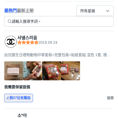
最熱門
最新上架
所有星級
샤넬스러움
2019.09.24
幼兒園生日禮物動物印章套裝+完整包裝+貼紙套組 混色 1套, 隨機
出貨, 8組
我需要保留這個
對27位有幫助
檢舉
소*아