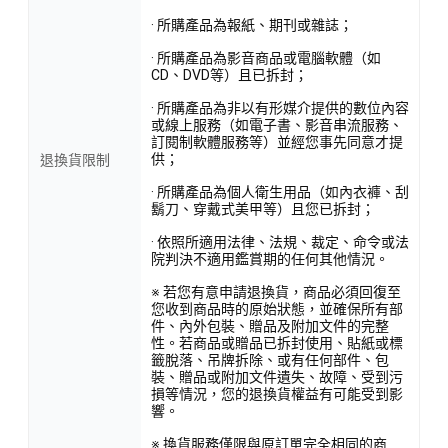
· 所購產品為報紙、期刊或雜誌；
· 所購產品為影音商品或電腦軟體（如
CD、DVD等）且已拆封；
· 所購產品為非以有形媒介提供的數位內容
或線上服務（如電子書、影音串流服務、
訂閱制軟體服務等）並經您事先同意才提
供；
退換貨限制
· 所購產品為個人衛生用品（如內衣褲、刮
鬍刀、穿戴式美甲等）且您已拆封；
· 依照所適用法律、法規、裁定、命令或法
院判決不適用鑑賞期的任何其他情況。
※ 若您有意申請退換貨，商品必須回復至
您收到商品時的原始狀態，並確保所有部
件、內外包裝、贈品及附加文件的完整
性。若商品或贈品已拆封使用、貼紙或標
籤脫落、吊牌拆除、或有任何部件、包
裝、贈品或附加文件遺失、故障、受到污
損等情況，您的退換貨權益有可能受到影
響。
※ 換貨服務僅限與原訂單完全相同的商