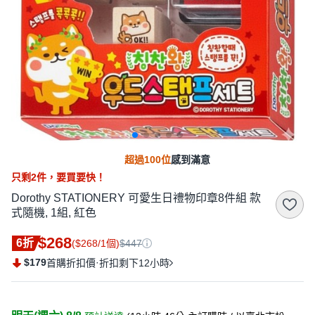
超過100位
感到滿意
只剩
2
件，
要買要快！
Dorothy STATIONERY 可愛生日禮物印章8件組 款
式隨機, 1組, 紅色
$268
6折
($268/1個)
$447
$179
·
首購折扣價
折扣剩下12小時