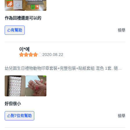
作為回禮還是可以的
有幫助
檢舉
이*예
2020.08.22
幼兒園生日禮物動物印章套裝+完整包裝+貼紙套組 混色 1套, 隨機
出貨, 8組
好但很小
對7位有幫助
檢舉