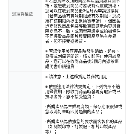
※ 若您實際收到的商品與產品資訊頁面不
符，或您收到商品時發現有瑕疵或損壞，
您可以在收到商品後3個月內申請退換貨
退換貨權益
（若商品標有賞味期限或有效期限，您必
須在該期限內提出退換貨申請），但因製
造商修改商品包裝導致頁面顯示內容與實
際商品不一致，或因螢幕設定或拍攝條件
不同導致商品圖片與實際產品略有差異
者，恕不接受退換貨。
※ 若您使用美容產品時發生過敏、起疹、
發癢或刺痛等問題，請立即停止使用該產
品，您可以在收到商品後3個月內憑診斷
證明書申請退貨。
※ 請注意，上述鑑賞期並非試用期。
※ 依照適用法律法規規定，下列情形不適
用鑑賞期，除收到商品時發現有瑕疵或已
損壞者外，恕不接受退貨：
· 所購產品為生鮮易腐類、保存期限很短或
您取消訂單時即將過期的產品；
· 所購產品為依據您的要求而客製化的產品
（如刻製印章、訂製服、相片印製產品
等）；