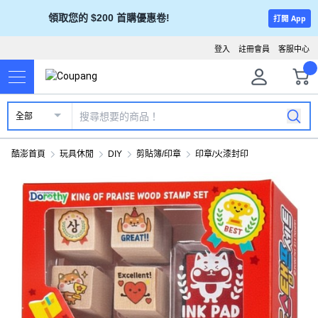
領取您的 $200 首購優惠卷!
打開 App
登入
註冊會員
客服中心
全部
酷澎首頁
玩具休閒
DIY
剪貼簿/印章
印章/火漆封印