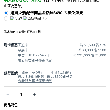
明天(週六) 8/8
預計送達
(
12小時 46分
內訂購時
/ 以臺北市松
山區為基準
)
購買火箭配送商品金額達$490 即享免運費
免運
免費退貨
墨水顏色 × 數量
:
紅色 × 1組
刷卡優惠
王道卡
滿 $1,500 省 $75
星展卡
滿 $3,000 省 $100
中信LINE Pay Visa卡
滿 $31,000 省 $1,000
查看所有刷卡優惠活動
國泰世華銀行
中國信託銀行
銀行回饋
最高
3.3%小樹點
最高
$500刷卡金
查看所有銀行優惠活動
商品特色