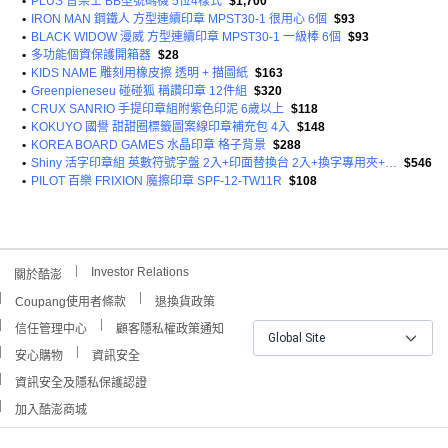
•
PLUS 普樂士 BB型號碼機 5位4樣式
$1,700
•
IRON MAN 鋼鐵人 方型連續印章 MPST30-1 很用心 6個
$93
•
BLACK WIDOW 漫威 方型連續印章 MPST30-1 一級棒 6個
$93
•
多功能個資保護開箱器
$28
•
KIDS NAME 雕刻用橡皮擦 透明 + 描圖紙
$163
•
Greenpieneseu 碰碰狐 稱讚印章 12件組
$320
•
CRUX SANRIO 手提印章組附紫色印泥 6歲以上
$118
•
KOKUYO 國譽 甜甜圈標籤圖案線印章補充包 4入
$148
•
KOREA BOARD GAMES 水晶印章 格子背景
$288
•
Shiny 活字印章組 英數符號字盤 2入+印面替換台 2入+換字專用夾+印台 隨機出貨+印章握柄 S-884
$546
•
PILOT 百樂 FRIXION 魔擦印章 SPF-12-TW11R
$108
Investor Relations
關於酷澎
Coupang使用者條款
退換貨政策
信任管理中心
顧客隱私權政策通知
Global Site
安心購物
資訊安全
資訊安全及隱私保護認證
加入酷澎商城