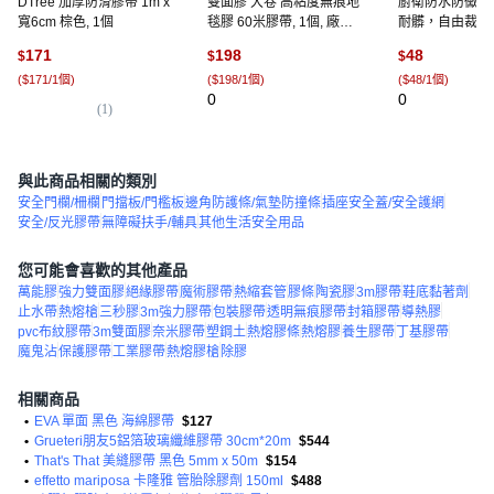
DTree 加厚防滑膠帶 1m x
雙面膠 大卷 高粘度無痕地
廚衛防水防黴膠
寬6cm 棕色, 1個
毯膠 60米膠帶, 1個, 廠家
耐髒，自由裁剪
直銷 永久保粘撕下無痕超
貼，320x4cm白
171
198
48
$
$
$
實用 ,活動套餐：5釐米寬
個, 白色,320x4
(
$171/1個
)
(
$198/1個
)
(
$48/1個
)
61.8米 超粘好物
0
0
(
1
)
與此商品相關的類別
安全門欄/柵欄
門擋板/門檻板
邊角防護條/氣墊防撞條
插座安全蓋/安全護網
安全/反光膠帶
無障礙扶手/輔具
其他生活安全用品
您可能會喜歡的其他產品
萬能膠
強力雙面膠
絕緣膠帶
魔術膠帶
熱縮套管
膠條
陶瓷膠
3m膠帶
鞋底黏著劑
止水帶
熱熔槍
三秒膠
3m強力膠帶
包裝膠帶
透明無痕膠帶
封箱膠帶
導熱膠
pvc布紋膠帶
3m雙面膠
奈米膠帶
塑鋼土
熱熔膠條
熱熔膠
養生膠帶
丁基膠帶
魔鬼沾
保護膠帶
工業膠帶
熱熔膠槍
除膠
相關商品
•
EVA 單面 黑色 海綿膠帶
$127
•
Grueteri朋友5鋁箔玻璃纖維膠帶 30cm*20m
$544
•
That's That 美縫膠帶 黑色 5mm x 50m
$154
•
effetto mariposa 卡隆雅 管胎除膠劑 150ml
$488