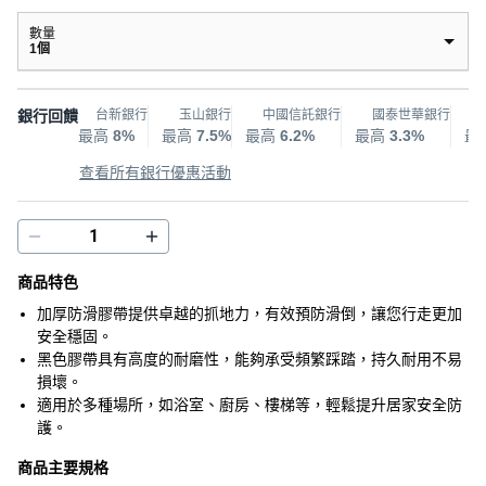
數量
1個
銀行回饋
台新銀行
玉山銀行
中國信託銀行
國泰世華銀行
最高
8%
最高
7.5%
最高
6.2%
最高
3.3%
最
查看所有銀行優惠活動
商品特色
加厚防滑膠帶提供卓越的抓地力，有效預防滑倒，讓您行走更加
安全穩固。
黑色膠帶具有高度的耐磨性，能夠承受頻繁踩踏，持久耐用不易
損壞。
適用於多種場所，如浴室、廚房、樓梯等，輕鬆提升居家安全防
護。
商品主要規格