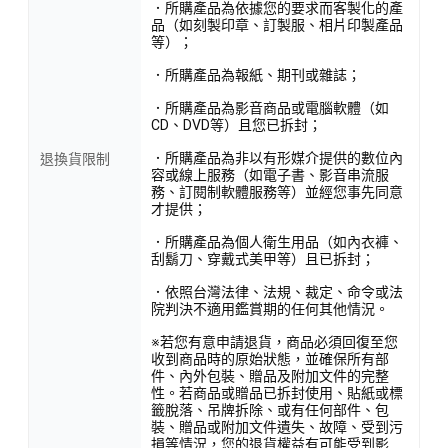
．所購產品為依據您的要求而客製化的產
品（如刻製印章、訂製服、相片印製產品
等）；
．所購產品為報紙、期刊或雜誌；
．所購產品為影音商品或電腦軟體（如
CD、DVD等）且您已拆封；
．所購產品為非以有形媒介提供的數位內
退換貨限制
容或線上服務（如電子書、影音串流服
務、訂閱制軟體服務等）並經您事先同意
才提供；
．所購產品為個人衛生用品（如內衣褲、
刮鬍刀、穿戴式美甲等）且已拆封；
．依照台灣法律、法規、裁定、命令或法
院判決不適用鑑賞期的任何其他情況。
※若您有意申請退貨，商品必須回復至您
收到商品時的原始狀態，並確保所有部
件、內外包裝、贈品及附加文件的完整
性。若商品或贈品已拆封使用、貼紙或標
籤脫落、吊牌拆除、或有任何部件、包
裝、贈品或附加文件遺失、故障、受到污
損等情況，您的退貨權益有可能受到影