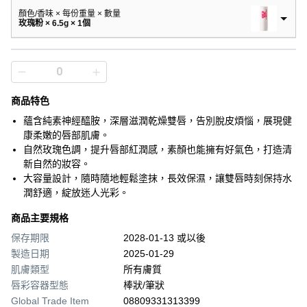
顏色/香味 × 每份重量 × 數量
玫瑰粉 × 6.5g × 1個
商品特色
蘊含純素神經醯胺，深層滋潤乾燥雙唇，告別脫皮煩惱，展現健
康柔嫩的唇部肌膚。
自然玫瑰色調，提升唇部紅潤感，素顏也能擁有好氣色，打造清
新自然的妝容。
大容量設計，隨時隨地輕鬆塗抹，長效保濕，讓雙唇時刻保持水
潤舒適，綻放迷人光彩。
商品主要規格
保存期限
2028-01-13 或以後
製造日期
2025-01-29
肌膚類型
所有膚質
唇彩容器型態
棒狀/筆狀
Global Trade Item
08809331313399