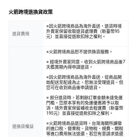
火箭跨境退換貨政策
※因火箭跨境商品為海外直送，退貨時境
外賣家保留收取退貨處理費（新臺幣95
退貨費用
元）並直接從退款扣除之權利。
※火箭跨境商品恕不提供換貨服務。
※ 經境外賣家同意，收到火箭跨境商品後7
天鑑賞期內得申請退貨。
※因火箭跨境商品為海外直送，從商品開
始配送至配達為止，恕無法受理退貨，但
您可在收到商品後申請退貨。
※ 部分退貨時，若剩餘訂單金額未達免運
門檻，您原本享有的免運優惠將予以取
消，境外賣家保留補收去程運費（新臺幣
195元）並直接從退款扣除之權利。
※火箭跨境商品退貨時，台灣海關所課徵
退換貨權益
的進口稅、營業稅、貨物稅、規費、關稅
等進口費用無法退還，若您有意請求退還