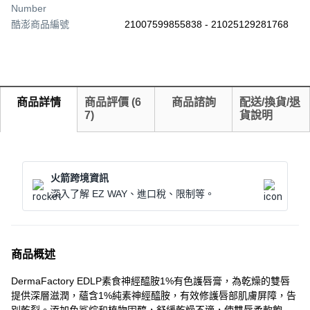
Number
酷澎商品編號
21007599855838 - 21025129281768
商品詳情
商品評價
(
6
商品諮詢
配送/換貨/退
7
)
貨說明
火箭跨境資訊
深入了解 EZ WAY、進口稅、限制等。
商品概述
DermaFactory EDLP素食神經醯胺1%有色護唇膏，為乾燥的雙唇
提供深層滋潤，蘊含1%純素神經醯胺，有效修護唇部肌膚屏障，告