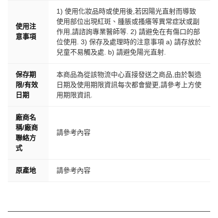
1) 使用化妝品時或使用後,若因陽光直射而導致
使用部位出現紅斑、腫脹或搔癢等異常症狀或副
使用注
作用,請諮詢專業醫師等. 2) 請避免在有傷口的部
意事項
位使用. 3) 保存及處理時的注意事項 a) 請存放於
兒童不易觸及處. b) 請避免陽光直射.
保存期
本商品為從該物流中心直接發送之商品,由於製造
限/有效
日期及使用期限資訊每次都會變更,請參考上方使
日期
用期限資訊.
廠商名
稱/廠商
請參考內容
聯絡方
式
原產地
請參考內容