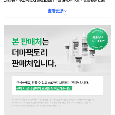
別乾裂。添加角鯊烷和植物固醇，舒緩乾燥不適，使雙唇柔軟飽
滿。玫瑰粉色澤，自然提升氣色，素顏也能擁有好精神。大容量設
計，方便隨時補擦，讓雙唇時刻保持水潤光澤。質地柔滑，易於塗
查看更多
抹，為雙唇帶來舒適感受。