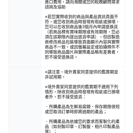
進口費用，請向海關或您的稅務顧問尋求
諮詢及協助
※若您實際收到的商品與產品資訊頁面不
符，或您收到商品時發現有瑕疵或損壞，
您可以在收到商品後3個月內申請退換貨
（若商品標有賞味期限或有效期限，您必
須在該期限內提出退貨申請），但因製造
商修改商品包裝導致頁面顯示內容與實際
商品不一致，或因螢幕設定或拍攝條件不
同導致商品圖片與實際產品略有差異者，
恕不接受退換貨。
※請注意，境外賣家同意提供的鑑賞期並
非試用期。
※境外賣家同意提供的鑑賞期不適用下列
情形，除收到商品時發現有瑕疵或已損壞
者外，恕不接受退貨：
．所購產品為生鮮易腐類、保存期限很短
或您取消訂單時即將過期的產品；
．所購產品為依據您的要求而客製化的產
品（如刻製印章、訂製服、相片印製產品
等）；