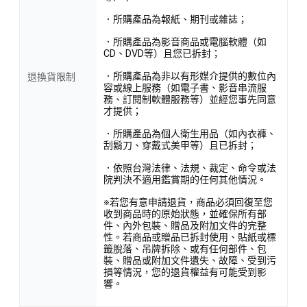
．所購產品為報紙、期刊或雜誌；
．所購產品為影音商品或電腦軟體（如
CD、DVD等）且您已拆封；
．所購產品為非以有形媒介提供的數位內
退換貨限制
容或線上服務（如電子書、影音串流服
務、訂閱制軟體服務等）並經您事先同意
才提供；
．所購產品為個人衛生用品（如內衣褲、
刮鬍刀、穿戴式美甲等）且已拆封；
．依照台灣法律、法規、裁定、命令或法
院判決不適用鑑賞期的任何其他情況。
※若您有意申請退貨，商品必須回復至您
收到商品時的原始狀態，並確保所有部
件、內外包裝、贈品及附加文件的完整
性。若商品或贈品已拆封使用、貼紙或標
籤脫落、吊牌拆除、或有任何部件、包
裝、贈品或附加文件遺失、故障、受到污
損等情況，您的退貨權益有可能受到影
響。