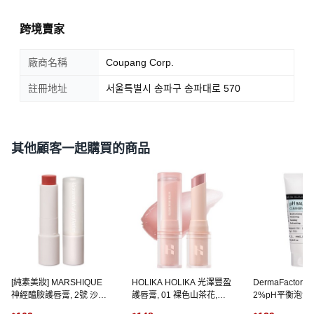
跨境賣家
廠商名稱
Coupang Corp.
註冊地址
서울특별시 송파구 송파대로 570
其他顧客一起購買的商品
[純素美妝] MARSHIQUE
HOLIKA HOLIKA 光澤豐盈
DermaFactory
神經醯胺護唇膏, 2號 沙玫
護唇膏, 01 裸色山茶花,
2%pH平衡泡沫洗
瑰珊瑚, 1個, 3.6g
4.5g, 1個
個, 120克