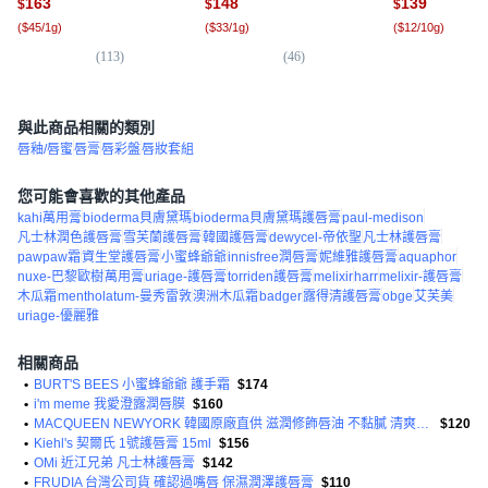
163
148
139
$
$
$
(
$45/1g
)
(
$33/1g
)
(
$12/10g
)
(
113
)
(
46
)
(
2
與此商品相關的類別
唇釉/唇蜜
唇膏
唇彩盤
唇妝套組
您可能會喜歡的其他產品
kahi萬用膏
bioderma貝膚黛瑪
bioderma貝膚黛瑪護唇膏
paul-medison
凡士林潤色護唇膏
雪芙蘭護唇膏
韓國護唇膏
dewycel-帝依聖
凡士林護唇膏
pawpaw霜
資生堂護唇膏
小蜜蜂爺爺
innisfree潤唇膏
妮維雅護唇膏
aquaphor
nuxe-巴黎歐樹
萬用膏
uriage-護唇膏
torriden護唇膏
melixir
harr
melixir-護唇膏
木瓜霜
mentholatum-曼秀雷敦
澳洲木瓜霜
badger
露得清護唇膏
obge
艾芙美
uriage-優麗雅
相關商品
•
BURT'S BEES 小蜜蜂爺爺 護手霜
$174
•
i'm meme 我愛澄露潤唇膜
$160
•
MACQUEEN NEWYORK 韓國原廠直供 滋潤修飾唇油 不黏膩 清爽結尾
$120
•
Kiehl's 契爾氏 1號護唇膏 15ml
$156
•
OMi 近江兄弟 凡士林護唇膏
$142
•
FRUDIA 台灣公司貨 確認過嘴唇 保濕潤澤護唇膏
$110