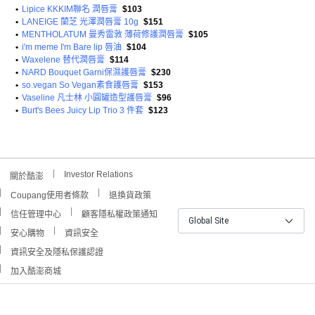
•
Lipice KKKIM聯名 潤唇膏
$103
•
LANEIGE 蘭芝 光澤潤唇膏 10g
$151
•
MENTHOLATUM 曼秀雷敦 薄荷修護潤唇膏
$105
•
i'm meme I'm Bare lip 唇油
$104
•
Waxelene 替代潤唇膏
$114
•
NARD Bouquet Garni保濕護唇膏
$230
•
so.vegan So Vegan素食護唇膏
$153
•
Vaseline 凡士林 小圓罐造型護唇膏
$96
•
Burt's Bees Juicy Lip Trio 3 件套
$123
Investor Relations
關於酷澎
Coupang使用者條款
退換貨政策
信任管理中心
顧客隱私權政策通知
Global Site
安心購物
資訊安全
資訊安全及隱私保護認證
加入酷澎商城