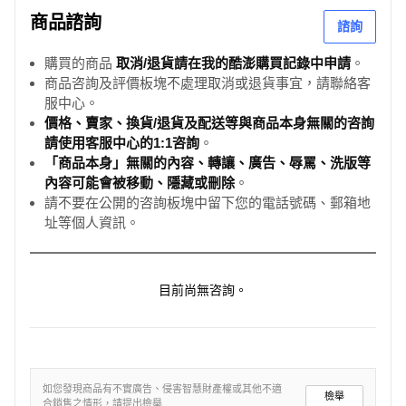
商品諮詢
諮詢
購買的商品
取消/退貨請在我的酷澎購買記錄中申請
。
商品咨詢及評價板塊不處理取消或退貨事宜，請聯絡客
服中心。
價格、賣家、換貨/退貨及配送等與商品本身無關的咨詢
請使用客服中心的1:1咨詢
。
「商品本身」無關的內容、轉讓、廣告、辱罵、洗版等
內容可能會被移動、隱藏或刪除
。
請不要在公開的咨詢板塊中留下您的電話號碼、郵箱地
址等個人資訊。
目前尚無咨詢。
如您發現商品有不實廣告、侵害智慧財產權或其他不適
檢舉
合銷售之情形，請提出檢舉