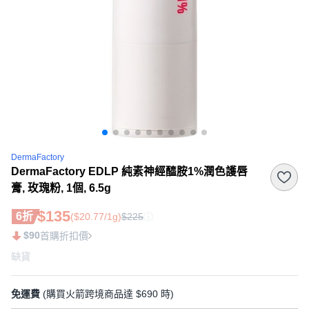
DermaFactory
DermaFactory EDLP 純素神經醯胺1%潤色護唇
膏, 玫瑰粉, 1個, 6.5g
$135
6折
($20.77/1g)
$225
$90
首購折扣價
缺貨
免運費
(購買火箭跨境商品達 $690 時)