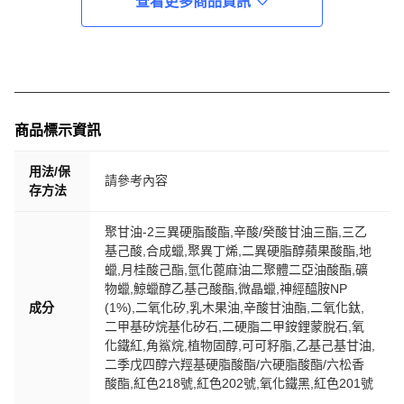
查看更多商品資訊
商品標示資訊
用法/保
請參考內容
存方法
聚甘油-2三異硬脂酸酯,辛酸/癸酸甘油三酯,三乙
基己酸,合成蠟,聚異丁烯,二異硬脂醇蘋果酸酯,地
蠟,月桂酸己酯,氫化蓖麻油二聚體二亞油酸酯,礦
物蠟,鯨蠟醇乙基己酸酯,微晶蠟,神經醯胺NP
成分
(1%),二氧化矽,乳木果油,辛酸甘油酯,二氧化鈦,
二甲基矽烷基化矽石,二硬脂二甲銨鋰蒙脫石,氧
化鐵紅,角鯊烷,植物固醇,可可籽脂,乙基己基甘油,
二季戊四醇六羥基硬脂酸酯/六硬脂酸酯/六松香
酸酯,紅色218號,紅色202號,氧化鐵黑,紅色201號