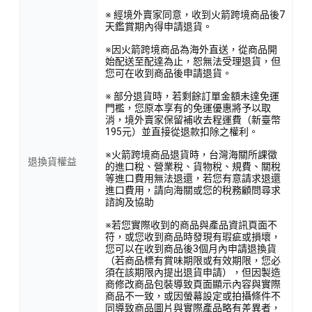
※ 經境外賣家同意，收到火箭跨境商品後7
天鑑賞期內得申請退貨。
※因火箭跨境商品為海外直送，從商品開
始配送至配達為止，恕無法受理退貨，但
您可在收到商品後申請退貨。
※ 部分退貨時，若剩餘訂單金額未達免運
門檻，您原本享有的免運優惠將予以取
消，境外賣家保留補收去程運費（新臺幣
195元）並直接從退款扣除之權利。
※火箭跨境商品退貨時，台灣海關所課徵
退換貨權益
的進口稅、營業稅、貨物稅、規費、關稅
等進口費用無法退還，若您有意請求退還
進口費用，請向海關或您的稅務顧問尋求
諮詢及協助
※若您實際收到的商品與產品資訊頁面不
符，或您收到商品時發現有瑕疵或損壞，
您可以在收到商品後3個月內申請退換貨
（若商品標有賞味期限或有效期限，您必
須在該期限內提出退貨申請），但因製造
商修改商品包裝導致頁面顯示內容與實際
商品不一致，或因螢幕設定或拍攝條件不
同導致商品圖片與實際產品略有差異者，