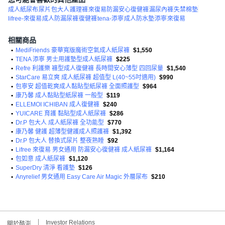
成人紙尿布
尿片
包大人
護理褲
來復易防漏安心復健褲
漏尿內褲
失禁棉墊
lifree-來復易
成人防漏尿褲
復健褲
tena-添寧
成人防水墊
添寧
來復易
<產品資訊皆由跨境廠商提供，
產品資訊部分文字係由AI產出
，
翻譯內容僅供參考，相關說明應以實際產品標示資訊為準>
相關商品
•
MediFriends 豪華寬版魔術空氣成人紙尿褲
$1,550
•
TENA 添寧 男士用護墊型成人紙尿褲
$225
•
Refre 利護樂 褲型成人復健褲 長時間安心薄型 四回尿量
$1,540
•
StarCare 易立爽 成人紙尿褲 超值型 L(40~55吋適用)
$990
•
包寧安 超值乾爽成人黏貼型紙尿褲 全面照護型
$964
•
康乃馨 成人黏貼型紙尿褲 一般型
$119
•
ELLEMOI ICHIBAN 成人復健褲
$240
•
YUICARE 育護 黏貼型成人紙尿褲
$286
•
Dr.P 包大人 成人紙尿褲 全功能型
$770
•
康乃馨 健護 超薄型健護成人照護褲
$1,392
•
Dr.P 包大人 替換式尿片 整夜熟睡
$92
•
Lifree 來復易 男女通用 防漏安心復健褲 成人紙尿褲
$1,164
•
包如意 成人紙尿褲
$1,120
•
SuperDry 清淨 看護墊
$126
•
Anyrelief 男女通用 Easy Care Air Magic 外層尿布
$210
Investor Relations
關於酷澎