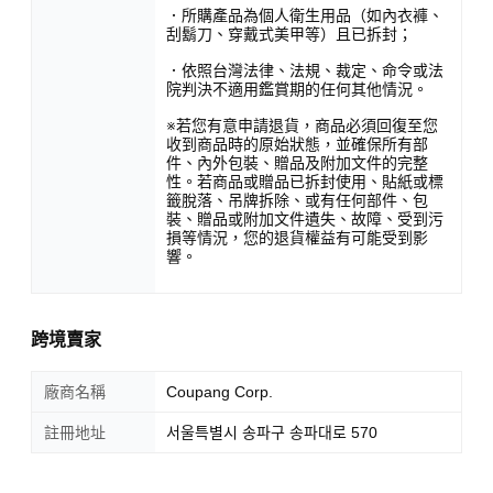
．所購產品為個人衛生用品（如內衣褲、
刮鬍刀、穿戴式美甲等）且已拆封；
．依照台灣法律、法規、裁定、命令或法
院判決不適用鑑賞期的任何其他情況。
※若您有意申請退貨，商品必須回復至您
收到商品時的原始狀態，並確保所有部
件、內外包裝、贈品及附加文件的完整
性。若商品或贈品已拆封使用、貼紙或標
籤脫落、吊牌拆除、或有任何部件、包
裝、贈品或附加文件遺失、故障、受到污
損等情況，您的退貨權益有可能受到影
響。
跨境賣家
廠商名稱
Coupang Corp.
註冊地址
서울특별시 송파구 송파대로 570