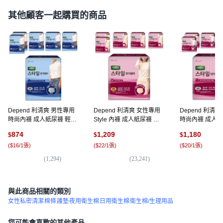
其他顧客一起購買的商品
Depend 利清爽 男性專用
Depend 利清爽 女性專用
Depend 利清
時尚內褲 成人紙尿褲 輕薄
Style 內褲 成人紙尿褲 強
時尚內褲 成人紙
款, 9入, 6個, 大型
力型, 中型, 9入, 6個
型, 10入, 6個
874
1,209
1,180
$
$
$
(
$16/1張
)
(
$22/1張
)
(
$20/1張
)
(
1,294
)
(
23,241
)
(
14
Depend得伴男士成人紙尿褲，全新升級雙效吸收核心，吸收迅
速，同時提升透氣性，讓您隨時保持乾爽舒適。柔軟舒適的材
與此商品相關的類別
質，穿著如同內褲般服貼舒適，即使長時間穿著也不易變形，
女性私密清潔
棉條
護墊
夜用衛生棉
日用衛生棉
衛生棉/生理用品
讓您活動自如，享受無憂無慮的生活。
您可能會喜歡的其他產品