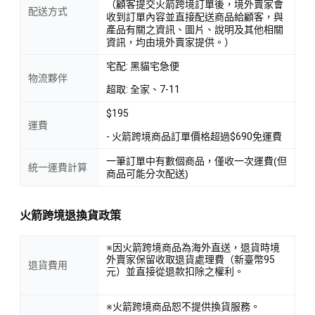
（顧客提交火箭跨境訂單後，境外賣家會
配送方式
收到訂單內容並直接配送商品給顧客，與
產品有關之資訊、圖片、說明及其他相關
資訊，均由境外賣家提供。）
宅配: 黑貓宅急便
物流夥伴
超取: 全家、7-11
$195
運費
- 火箭跨境商品訂單價格超過$690免運費
一筆訂單中有數個商品，僅收一次運費(但
統一運費計算
商品可能分次配送)
火箭跨境退換貨政策
※因火箭跨境商品為海外直送，退貨時境
外賣家保留收取退貨處理費（新臺幣95
退貨費用
元）並直接從退款扣除之權利。
※火箭跨境商品恕不提供換貨服務。