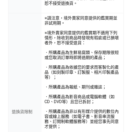
恕不接受退換貨。
※請注意，境外賣家同意提供的鑑賞期並
非試用期。
※境外賣家同意提供的鑑賞期不適用下列
情形，除收到商品時發現有瑕疵或已損壞
者外，恕不接受退貨：
．所購產品為生鮮易腐類、保存期限很短
或您取消訂單時即將過期的產品；
．所購產品為依據您的要求而客製化的產
品（如刻製印章、訂製服、相片印製產品
等）；
．所購產品為報紙、期刊或雜誌；
．所購產品為影音商品或電腦軟體（如
CD、DVD等）且您已拆封；
．所購產品為非以有形媒介提供的數位內
退換貨限制
容或線上服務（如電子書、影音串流服
務、訂閱制軟體服務等）並經您事先同意
才提供；