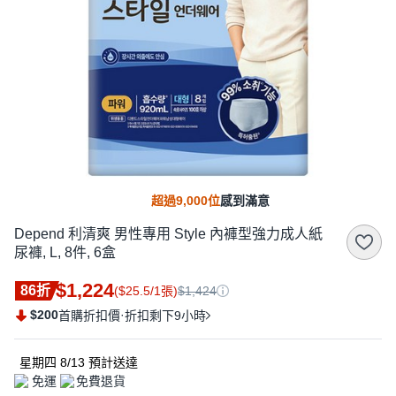
超過9,000位
感到滿意
Depend 利清爽 男性專用 Style 內褲型強力成人紙
尿褲, L, 8件, 6盒
$1,224
86折
($25.5/1張)
$1,424
$200
·
首購折扣價
折扣剩下9小時
星期四 8/13
預計送達
免運
免費退貨