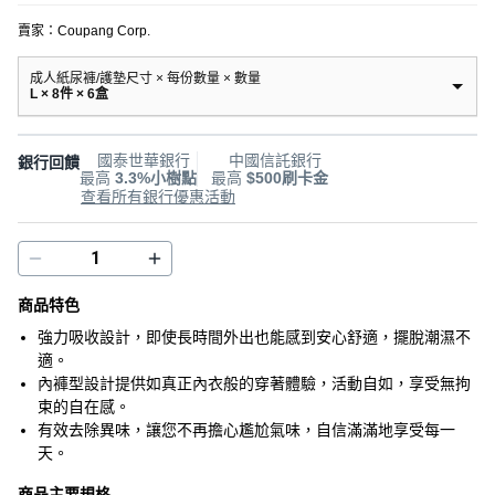
賣家：
Coupang Corp.
成人紙尿褲/護墊尺寸 × 每份數量 × 數量
L × 8件 × 6盒
國泰世華銀行
中國信託銀行
銀行回饋
最高
3.3%小樹點
最高
$500刷卡金
查看所有銀行優惠活動
商品特色
強力吸收設計，即使長時間外出也能感到安心舒適，擺脫潮濕不
適。
內褲型設計提供如真正內衣般的穿著體驗，活動自如，享受無拘
束的自在感。
有效去除異味，讓您不再擔心尷尬氣味，自信滿滿地享受每一
天。
商品主要規格