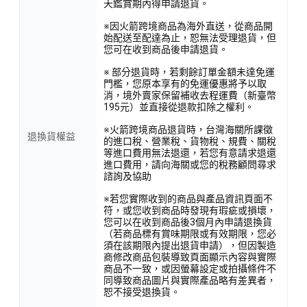
天鑑賞期內得申請退貨。
※因火箭跨境商品為海外直送，從商品開
始配送至配達為止，恕無法受理退貨，但
您可在收到商品後申請退貨。
※ 部分退貨時，若剩餘訂單金額未達免運
門檻，您原本享有的免運優惠將予以取
消，境外賣家保留補收去程運費（新臺幣
195元）並直接從退款扣除之權利。
※火箭跨境商品退貨時，台灣海關所課徵
退換貨權益
的進口稅、營業稅、貨物稅、規費、關稅
等進口費用無法退還，若您有意請求退還
進口費用，請向海關或您的稅務顧問尋求
諮詢及協助
※若您實際收到的商品與產品資訊頁面不
符，或您收到商品時發現有瑕疵或損壞，
您可以在收到商品後3個月內申請退換貨
（若商品標有賞味期限或有效期限，您必
須在該期限內提出退貨申請），但因製造
商修改商品包裝導致頁面顯示內容與實際
商品不一致，或因螢幕設定或拍攝條件不
同導致商品圖片與實際產品略有差異者，
恕不接受退換貨。