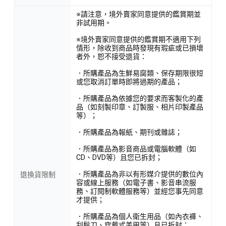
※請注意，境外賣家同意提供的鑑賞期並
非試用期。
※境外賣家同意提供的鑑賞期不適用下列
情形，除收到商品時發現有瑕疵或已損壞
者外，恕不接受退貨：
．所購產品為生鮮易腐類、保存期限很短
或您取消訂單時即將過期的產品；
．所購產品為依據您的要求而客製化的產
品（如刻製印章、訂製服、相片印製產品
等）；
．所購產品為報紙、期刊或雜誌；
．所購產品為影音商品或電腦軟體（如
CD、DVD等）且您已拆封；
．所購產品為非以有形媒介提供的數位內
退換貨限制
容或線上服務（如電子書、影音串流服
務、訂閱制軟體服務等）並經您事先同意
才提供；
．所購產品為個人衛生用品（如內衣褲、
刮鬍刀、穿戴式美甲等）且已拆封；