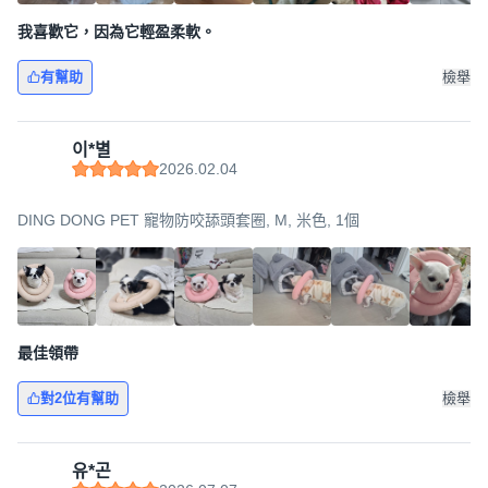
我喜歡它，因為它輕盈柔軟。
有幫助
檢舉
이*별
2026.02.04
DING DONG PET 寵物防咬舔頭套圈, M, 米色, 1個
最佳領帶
對2位有幫助
檢舉
유*곤