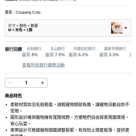
賣家：
Coupang Corp.
尺寸 × 顏色 × 數量
M × 米色 × 1個
銀行回饋
台新銀行
玉山銀行
中國信託銀行
國泰世華銀行
最高
8%
最高
7.5%
最高
6.2%
最高
3.3%
最
查看所有銀行優惠活動
商品特色
柔軟材質如羽毛般輕盈，減輕寵物頸部負擔，讓寵物活動自如不
受限。
圓形設計確保寵物擁有寬闊視野，方便牠們自由探索周圍環境，
安心玩耍。
束帶設計可根據寵物頸圍調整鬆緊，有效防止頭套脫落，提供更