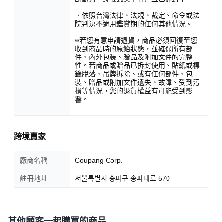
．依照台灣法律、法規、裁定、命令或法
院判決不適用鑑賞期的任何其他情況。
※若您有意申請退貨，商品必須回復至您
收到商品時的原始狀態，並確保所有部
件、內外包裝、贈品及附加文件的完整
性。若商品或贈品已拆封使用、貼紙或標
籤脫落、吊牌拆除、或有任何部件、包
裝、贈品或附加文件遺失、故障、受到污
損等情況，您的退貨權益有可能受到影
響。
跨境賣家
廠商名稱
Coupang Corp.
註冊地址
서울특별시 송파구 송파대로 570
其他顧客一起購買的商品