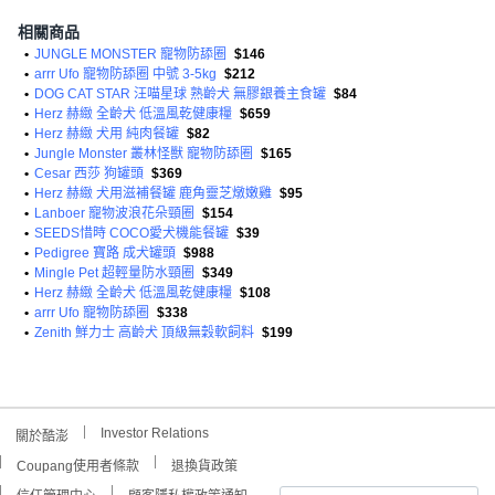
相關商品
•
JUNGLE MONSTER 寵物防舔圈
$146
•
arrr Ufo 寵物防舔圈 中號 3-5kg
$212
•
DOG CAT STAR 汪喵星球 熟齡犬 無膠銀養主食罐
$84
•
Herz 赫緻 全齡犬 低溫風乾健康糧
$659
•
Herz 赫緻 犬用 純肉餐罐
$82
•
Jungle Monster 叢林怪獸 寵物防舔圈
$165
•
Cesar 西莎 狗罐頭
$369
•
Herz 赫緻 犬用滋補餐罐 鹿角靈芝燉嫩雞
$95
•
Lanboer 寵物波浪花朵頸圈
$154
•
SEEDS惜時 COCO愛犬機能餐罐
$39
•
Pedigree 寶路 成犬罐頭
$988
•
Mingle Pet 超輕量防水頸圈
$349
•
Herz 赫緻 全齡犬 低溫風乾健康糧
$108
•
arrr Ufo 寵物防舔圈
$338
•
Zenith 鮮力士 高齡犬 頂級無穀軟飼料
$199
Investor Relations
關於酷澎
Coupang使用者條款
退換貨政策