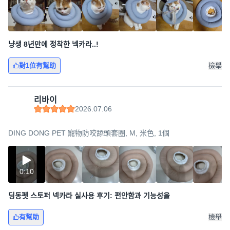
냥생 8년만에 정착한 넥카라..!
對1位有幫助
檢舉
리바이
2026.07.06
DING DONG PET 寵物防咬舔頭套圈, M, 米色, 1個
0:10
딩동펫 스토퍼 넥카라 실사용 후기: 편안함과 기능성을
有幫助
檢舉