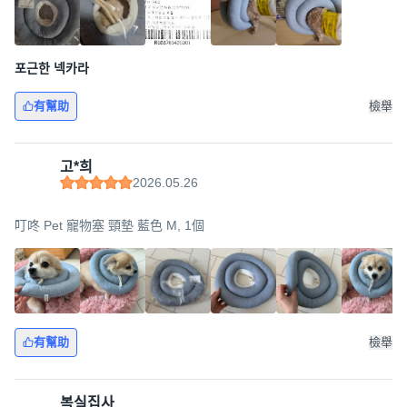
포근한 넥카라
有幫助
檢舉
고*희
2026.05.26
叮咚 Pet 寵物塞 頸墊 藍色 M, 1個
有幫助
檢舉
복실집사