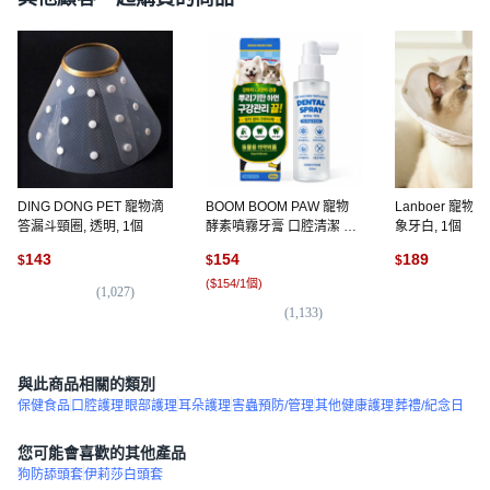
DING DONG PET 寵物滴
BOOM BOOM PAW 寵物
Lanboer 寵物
答漏斗頸圈, 透明, 1個
酵素噴霧牙膏 口腔清潔 潔
象牙白, 1個
牙噴霧, 1個, 120ml
143
154
189
$
$
$
(
$154/1個
)
(
1,027
)
(
1
(
1,133
)
與此商品相關的類別
保健食品
口腔護理
眼部護理
耳朵護理
害蟲預防/管理
其他健康護理
葬禮/紀念日
您可能會喜歡的其他產品
狗防舔頭套
伊莉莎白頭套