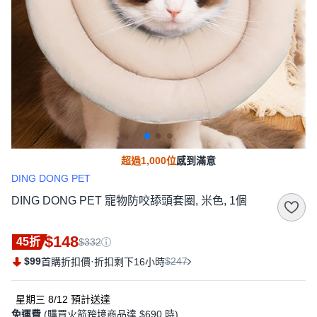
超過1,000位
感到滿意
DING DONG PET
DING DONG PET 寵物防咬舔頭套圈, 米色, 1個
$148
45折
$332
$99
·
$247
首購折扣價
折扣剩下16小時
星期三 8/12
預計送達
免運費
(購買火箭跨境商品達 $690 時)