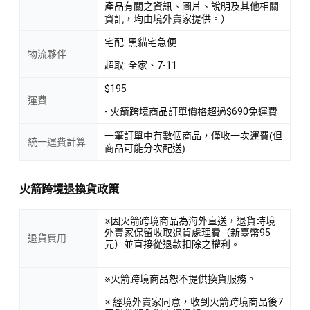
產品有關之資訊、圖片、說明及其他相關
資訊，均由境外賣家提供。）
宅配: 黑貓宅急便
物流夥伴
超取: 全家、7-11
$195
運費
- 火箭跨境商品訂單價格超過$690免運費
一筆訂單中有數個商品，僅收一次運費(但
統一運費計算
商品可能分次配送)
火箭跨境退換貨政策
※因火箭跨境商品為海外直送，退貨時境
外賣家保留收取退貨處理費（新臺幣95
退貨費用
元）並直接從退款扣除之權利。
※火箭跨境商品恕不提供換貨服務。
※ 經境外賣家同意，收到火箭跨境商品後7