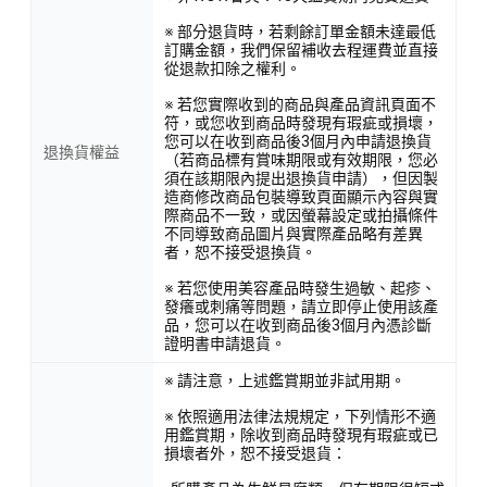
※ 部分退貨時，若剩餘訂單金額未達最低
訂購金額，我們保留補收去程運費並直接
從退款扣除之權利。
※ 若您實際收到的商品與產品資訊頁面不
符，或您收到商品時發現有瑕疵或損壞，
您可以在收到商品後3個月內申請退換貨
退換貨權益
（若商品標有賞味期限或有效期限，您必
須在該期限內提出退換貨申請），但因製
造商修改商品包裝導致頁面顯示內容與實
際商品不一致，或因螢幕設定或拍攝條件
不同導致商品圖片與實際產品略有差異
者，恕不接受退換貨。
※ 若您使用美容產品時發生過敏、起疹、
發癢或刺痛等問題，請立即停止使用該產
品，您可以在收到商品後3個月內憑診斷
證明書申請退貨。
※ 請注意，上述鑑賞期並非試用期。
※ 依照適用法律法規規定，下列情形不適
用鑑賞期，除收到商品時發現有瑕疵或已
損壞者外，恕不接受退貨：