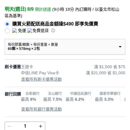
明天(週日) 8/9
預計送達
(
9小時 18分
內訂購時
/ 以臺北市松山
區為基準
)
購買火箭配送商品金額達$490 即享免運費
免運
免費退貨
每份膠囊/顆數 × 每份重量 × 數量
60顆 × 578mg × 2包
刷卡優惠
王道卡
滿 $1,500 省 $75
中信LINE Pay Visa卡
滿 $31,000 省 $1,000
查看所有刷卡優惠活動
銀行回饋
台新銀行
玉山銀行
中國信託銀行
國泰世華銀行
最高
8%
最高
7.5%
最高
6.2%
最高
3.3%
最
查看所有銀行優惠活動