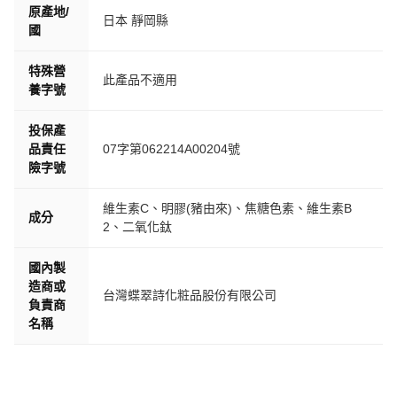
原產地/
日本 靜岡縣
國
特殊營
此產品不適用
養字號
投保產
品責任
07字第062214A00204號
險字號
維生素C、明膠(豬由來)、焦糖色素、維生素B
成分
2、二氧化鈦
國內製
造商或
台灣蝶翠詩化粧品股份有限公司
負責商
名稱