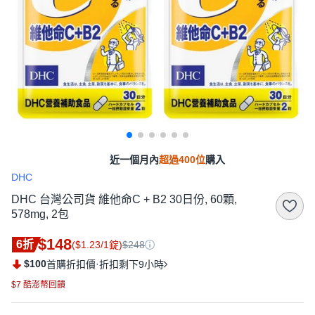
近一個月內
超過400位
購入
DHC
DHC 台灣公司貨 維他命C + B2 30日份, 60顆,
578mg, 2包
$148
6折
($1.23/1錠)
$248
$100
·
首購折扣價
折扣剩下9小時
$7 酷澎幣回饋