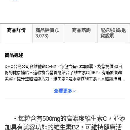
商品詳情
商品評價
(
1
商品諮詢
配送/換貨/退
3,073
)
貨說明
商品概述
DHC台灣公司貨維他命C+B2，每包含有60顆膠囊，為您提供30日
份的健康補給。這款複合營養劑結合了維生素C和B2，有助於養顏
美容，提升整體健康活力。維生素C是水溶性維生素，人體無法自行
合成，需要透過飲食或保健食品補充。DHC維他命C+B2適合成人通
用，特別推薦給生活壓力大、飲食不均衡、經常外食或需要加強營
查看更多
養補給的人士。每日兩顆，輕鬆補充每日所需，維持青春美麗。
・
每粒含有500mg的高濃度維生素C，並添
加具有美容功能的維生素B2，可維持健康活