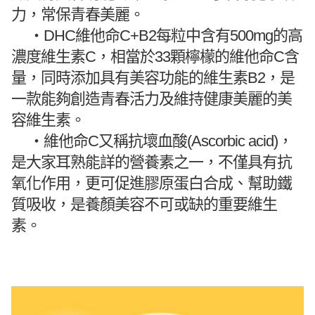
力，常保青春美麗。
・
DHC維他命C+B2每粒中含有500mg的高
濃度維生素C，相當於33顆檸檬的維他命C含
量，同時添加具有美容功能的維生素B2，是
一款能夠創造青春活力及維持健康美麗的美
容維生素。
・
維他命C又稱抗壞血酸(Ascorbic acid)，
是大家耳熟能詳的營養素之一，不僅具有抗
氧化作用，更可促進膠原蛋白合成、幫助鐵
質吸收，是養顏美容不可或缺的重要維生
素。