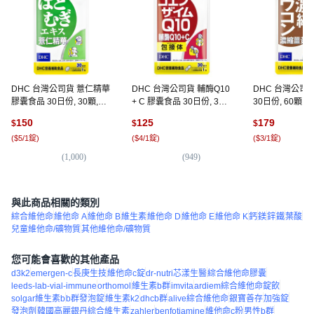
DHC 台灣公司貨 薏仁精華
DHC 台灣公司貨 輔酶Q10
DHC 台灣公司
膠囊食品 30日份, 30顆,
+ C 膠囊食品 30日份, 30
30日份, 60顆, 3
555mg, 1包
顆, 209mg, 1包
150
125
179
$
$
$
(
$5/1錠
)
(
$4/1錠
)
(
$3/1錠
)
(
1,000
)
(
949
)
(
1,
與此商品相關的類別
綜合維他命
維他命 A
維他命 B
維生素
維他命 D
維他命 E
維他命 K
鈣
鎂
鋅
鐵
葉酸
兒童維他命/礦物質
其他維他命/礦物質
您可能會喜歡的其他產品
d3k2
emergen-c
長庚生技
維他命c錠
dr-nutri芯漾生醫
綜合維他命膠囊
leeds-lab-vial-immune
orthomol
維生素b群
imvita
ardiem綜合維他命錠飲
solgar維生素b
b群發泡錠
維生素k2
dhcb群
alive綜合維他命
銀寶善存
加強錠
發泡劑
韓國高麗銀丹綜合維生素
zahler
benfotiamine
維他命c粉
男性b群