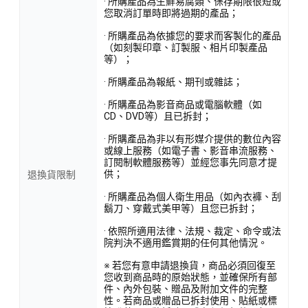
· 所購產品為生鮮易腐類、保存期限很短或
您取消訂單時即將過期的產品；
· 所購產品為依據您的要求而客製化的產品
（如刻製印章、訂製服、相片印製產品
等）；
· 所購產品為報紙、期刊或雜誌；
· 所購產品為影音商品或電腦軟體（如
CD、DVD等）且已拆封；
· 所購產品為非以有形媒介提供的數位內容
或線上服務（如電子書、影音串流服務、
訂閱制軟體服務等）並經您事先同意才提
供；
退換貨限制
· 所購產品為個人衛生用品（如內衣褲、刮
鬍刀、穿戴式美甲等）且您已拆封；
· 依照所適用法律、法規、裁定、命令或法
院判決不適用鑑賞期的任何其他情況。
※ 若您有意申請退換貨，商品必須回復至
您收到商品時的原始狀態，並確保所有部
件、內外包裝、贈品及附加文件的完整
性。若商品或贈品已拆封使用、貼紙或標