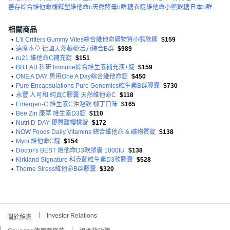
善存綜合維他命
緩釋型維他命c
天然酵母b群
糖衣錠
維他命小熊軟糖
日本b群
相關商品
•
L'il Critters Gummy Vites綜合維他命礦物質小熊軟糖
$159
•
達摩本草 德國天然藜麥活力綜合B群
$989
•
ru21 維他命C補充錠
$151
•
BB LAB 科研 Immune綜合維生素補充液+錠
$159
•
ONE A DAY 男用One A Day綜合維他命錠
$450
•
Pure Encapsulations Pure Genomics維生素B群膠囊
$730
•
永豐 人可和 純真C膠囊 天然維他命C
$118
•
Emergen-C 維生素C沖泡飲 柳丁口味
$165
•
Bee Zin 康萃 維生素D3錠
$110
•
Nutri D-DAY 優質酸櫻桃錠
$172
•
NOW Foods Daily Vitamins 綜合維他命 & 礦物質錠
$138
•
Myni 維他命C錠
$154
•
Doctor's BEST 維他命D3軟膠囊 1000IU
$138
•
Kirkland Signature 科克蘭維生素D3軟膠囊
$528
•
Thorne Stress維他命B群膠囊
$320
Investor Relations
關於酷澎