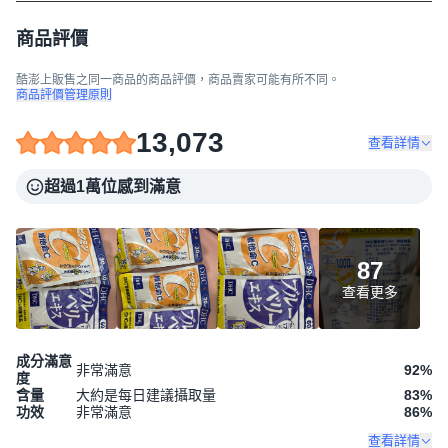
商品評價
酷澎上販售之同一商品的商品評價，商品賣家可能有所不同。
商品評價管理原則
13,073
查看詳情
超過1萬位感到滿意
87
查看更多
成分滿意
非常滿意
92
%
度
含量
大約是每日建議攝取量
83
%
功效
非常滿意
86
%
查看詳情