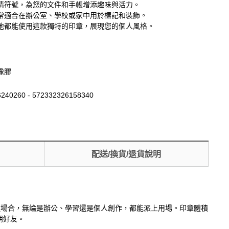
情符號，為您的文件和手帳增添趣味與活力。
常適合在辦公室、學校或家中用於標記和裝飾。
地都能使用這款獨特的印章，展現您的個人風格。
橡膠
240260 - 572332326158340
配送/換貨/退貨說明
各種場合，無論是辦公、學習還是個人創作，都能派上用場。印章體積
朋好友。