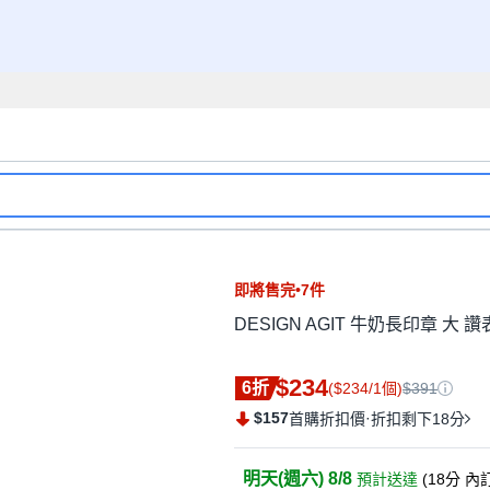
即將售完•7件
DESIGN AGIT 牛奶長印章 大 讚
$234
6折
($234/1個)
$391
$157
·
首購折扣價
折扣剩下18分
明天(週六) 8/8
預計送達
(
18分
內