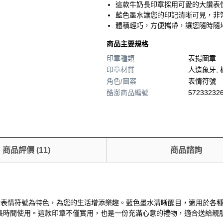
這款牛奶長印章採用可愛的大讚表
藍色墨水讓您的印記清晰可見，非
體積輕巧，方便攜帶，讓您隨時隨
商品主要規格
印章種類
表揚圖章
印章材質
人造象牙, 
角色/圖案
表情符號
酷澎商品編號
572332326
商品評價
(
11
)
商品諮詢
愛的大讚表情符號為特色，為您的生活增添樂趣。藍色墨水清晰醒目，適用於
長時間使用。這款印章不僅實用，也是一份充滿心意的禮物，適合送給親