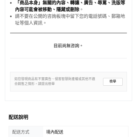
「商品本身」無關的內容、轉讓、廣告、辱罵、洗版等
內容可能會被移動、隱藏或刪除
。
請不要在公開的咨詢板塊中留下您的電話號碼、郵箱地
址等個人資訊。
目前尚無咨詢。
如您發現商品有不實廣告、侵害智慧財產權或其他不適
檢舉
合銷售之情形，請提出檢舉
配送說明
配送方式
境內配送