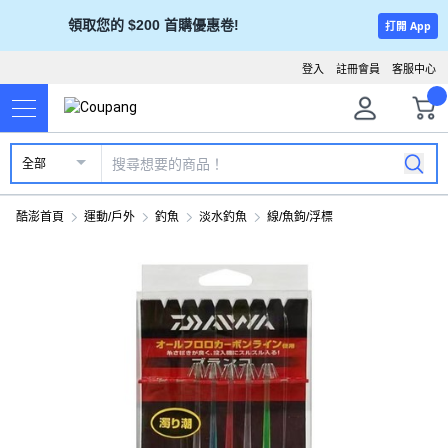
領取您的 $200 首購優惠卷!
打開 App
登入
註冊會員
客服中心
全部
酷澎首頁
運動/戶外
釣魚
淡水釣魚
線/魚鉤/浮標