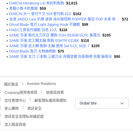
•
DAIICHI Herabung Lei 有利釣魚鉤
$1,015
•
青龍小魚卡釣魚鉤
$59
•
DAIICHI 大一 管付千又 SOI 管付鉤 #22
$102
•
台灣 JiNDO Lure 叭噗 波爬 海水兩倍鉤 POPPER 路亞 POP 水表 岸拋 竹梭 BAPU 紅頭 39g
$72
•
Ghost Blade 鬼刃 Light Jigging Hook 不鏽鋼
$99
•
HAEU工房長竹蜻蜓 白色 10入
$116
•
SAME 莎美 極光太刀天亞 雙鉤 SSH-053NB-GLPL 紫夜光
$105
•
SAME 莎美 武士鯛太軸 魚鉤 SSHTR-011BK
$110
•
SAME 莎美 武士鯛 魚鉤 太軸 德用 Set 51入 SIZE 7
$105
•
Ghost Blade 鬼刃 大物曲柄鉤
$75
•
SAME 莎美 太刀 三本鉤 三棱刀尖 亮錫塗層 加長鉤柄 亮錫 無夜光
$90
Investor Relations
關於酷澎
Coupang使用者條款
退換貨政策
信任管理中心
顧客隱私權政策通知
Global Site
安心購物
資訊安全
資訊安全及隱私保護認證
加入酷澎商城