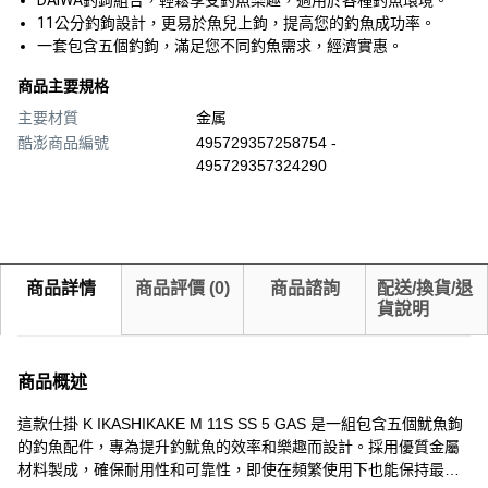
DAIWA釣鉤組合，輕鬆享受釣魚樂趣，適用於各種釣魚環境。
11公分釣鉤設計，更易於魚兒上鉤，提高您的釣魚成功率。
一套包含五個釣鉤，滿足您不同釣魚需求，經濟實惠。
商品主要規格
主要材質
金属
酷澎商品編號
495729357258754 -
495729357324290
商品詳情
商品評價
(
0
)
商品諮詢
配送/換貨/退
貨說明
商品概述
這款仕掛 K IKASHIKAKE M 11S SS 5 GAS 是一組包含五個魷魚鉤
的釣魚配件，專為提升釣魷魚的效率和樂趣而設計。採用優質金屬
材料製成，確保耐用性和可靠性，即使在頻繁使用下也能保持最佳