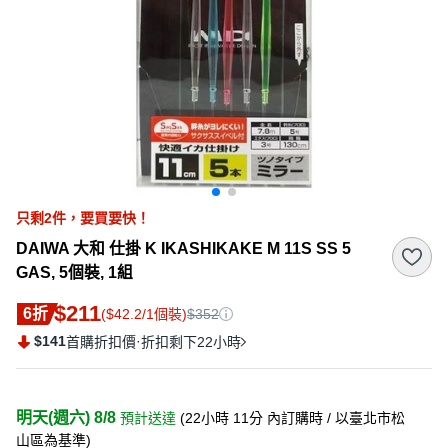
只剩
2
件，
要買要快！
DAIWA 大和 仕掛 K IKASHIKAKE M 11S SS 5
GAS, 5個裝, 1組
$211
6折
($42.2/1個裝)
$352
$141
·
首購折扣價
折扣剩下22小時
明天(週六) 8/8
預計送達
(
22小時 11分
內訂購時
/ 以臺北市松
山區為基準
)