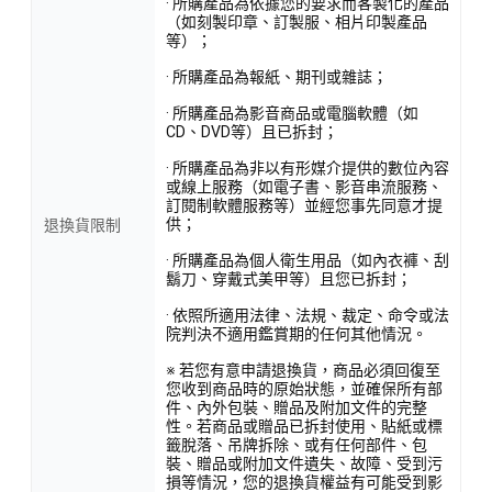
· 所購產品為依據您的要求而客製化的產品
（如刻製印章、訂製服、相片印製產品
等）；
· 所購產品為報紙、期刊或雜誌；
· 所購產品為影音商品或電腦軟體（如
CD、DVD等）且已拆封；
· 所購產品為非以有形媒介提供的數位內容
或線上服務（如電子書、影音串流服務、
訂閱制軟體服務等）並經您事先同意才提
供；
退換貨限制
· 所購產品為個人衛生用品（如內衣褲、刮
鬍刀、穿戴式美甲等）且您已拆封；
· 依照所適用法律、法規、裁定、命令或法
院判決不適用鑑賞期的任何其他情況。
※ 若您有意申請退換貨，商品必須回復至
您收到商品時的原始狀態，並確保所有部
件、內外包裝、贈品及附加文件的完整
性。若商品或贈品已拆封使用、貼紙或標
籤脫落、吊牌拆除、或有任何部件、包
裝、贈品或附加文件遺失、故障、受到污
損等情況，您的退換貨權益有可能受到影