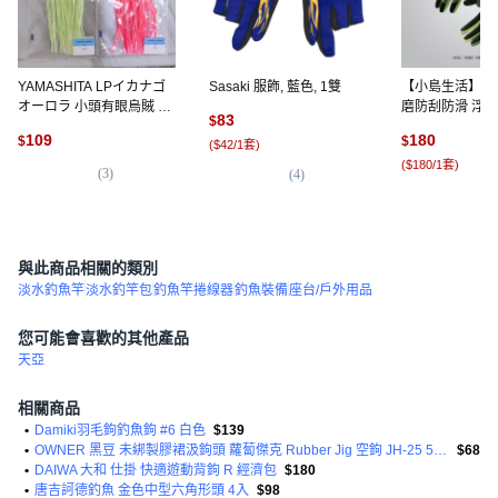
YAMASHITA LPイカナゴ
Sasaki 服飾, 藍色, 1雙
【小島生活】潛
オーロラ 小頭有眼烏賊 A
磨防刮防滑 浮潛
83
$
B K70 KE1 KE2 夜光系列
青草綠,M, 1個
109
180
$
$
(
$42/1套
)
#003-161
(
$180/1套
)
(
3
)
(
4
)
(
1
)
與此商品相關的類別
淡水釣魚竿
淡水釣竿包
釣魚竿捲線器
釣魚裝備
座台/戶外用品
您可能會喜歡的其他產品
天亞
相關商品
•
Damiki羽毛鉤釣魚鉤 #6 白色
$139
•
OWNER 黑豆 未綁製膠裙汲鉤頭 蘿蔔傑克 Rubber Jig 空鉤 JH-25 5.3g
$68
•
DAIWA 大和 仕掛 快適遊動背鉤 R 經濟包
$180
•
唐吉訶德釣魚 金色中型六角形頭 4入
$98