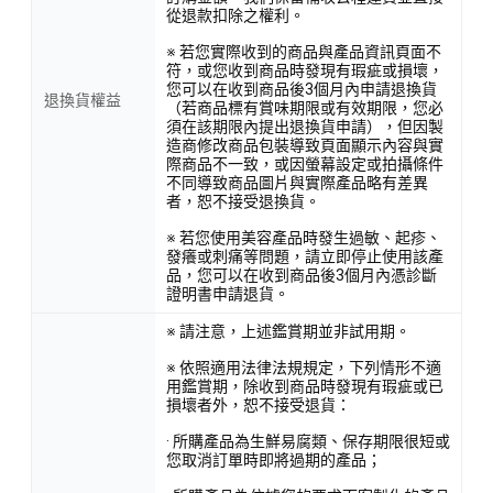
從退款扣除之權利。
※ 若您實際收到的商品與產品資訊頁面不
符，或您收到商品時發現有瑕疵或損壞，
您可以在收到商品後3個月內申請退換貨
退換貨權益
（若商品標有賞味期限或有效期限，您必
須在該期限內提出退換貨申請），但因製
造商修改商品包裝導致頁面顯示內容與實
際商品不一致，或因螢幕設定或拍攝條件
不同導致商品圖片與實際產品略有差異
者，恕不接受退換貨。
※ 若您使用美容產品時發生過敏、起疹、
發癢或刺痛等問題，請立即停止使用該產
品，您可以在收到商品後3個月內憑診斷
證明書申請退貨。
※ 請注意，上述鑑賞期並非試用期。
※ 依照適用法律法規規定，下列情形不適
用鑑賞期，除收到商品時發現有瑕疵或已
損壞者外，恕不接受退貨：
· 所購產品為生鮮易腐類、保存期限很短或
您取消訂單時即將過期的產品；