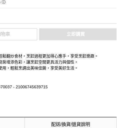
)
購物車
立即購買
輕鬆翻炒食材，烹飪過程更加得心應手，享受烹飪樂趣。
廚房增添色彩，讓烹飪空間更具活力與個性。
使用，輕鬆烹調出美味佳餚，享受美好生活。
70037 - 21006745639715
配送/換貨/退貨說明