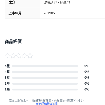
成分
矽膠刮刀、尼龍勺
上市年月
201905
商品評價
5星
0
%
4星
0
%
3星
0
%
2星
0
%
1星
0
%
酷澎上販售之同一商品的商品評價，商品賣家可能有所不同。
商品評價管理原則