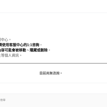
服中心。
使用客服中心的1:1咨詢
。
內容可能會被移動、隱藏或刪除
。
址等個人資訊。
目前尚無咨詢。
出檢舉