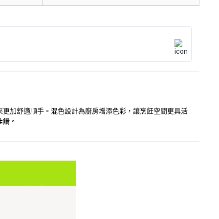
起來更加舒適順手。混色設計為廚房增添色彩，讓烹飪空間更具活
佳餚。