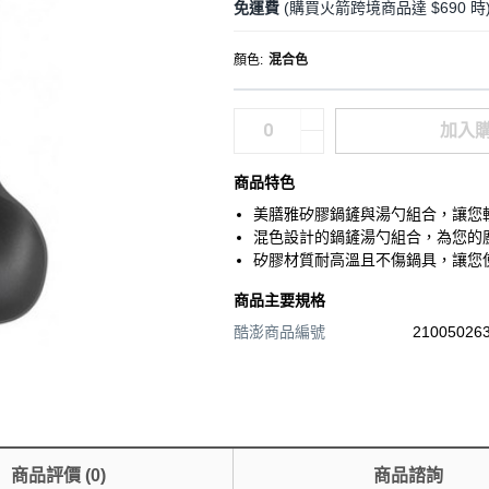
免運費
(購買火箭跨境商品達 $690 時
顏色
:
混合色
加入
商品特色
美膳雅矽膠鍋鏟與湯勺組合，讓您
混色設計的鍋鏟湯勺組合，為您的
矽膠材質耐高溫且不傷鍋具，讓您
商品主要規格
酷澎商品編號
210050263
商品評價
(
0
)
商品諮詢