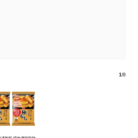
1
/
8