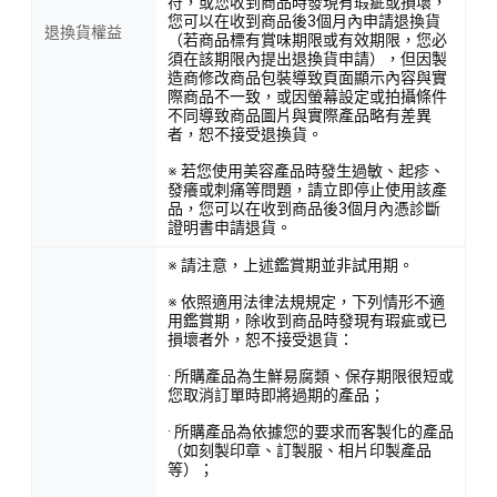
符，或您收到商品時發現有瑕疵或損壞，
您可以在收到商品後3個月內申請退換貨
退換貨權益
（若商品標有賞味期限或有效期限，您必
須在該期限內提出退換貨申請），但因製
造商修改商品包裝導致頁面顯示內容與實
際商品不一致，或因螢幕設定或拍攝條件
不同導致商品圖片與實際產品略有差異
者，恕不接受退換貨。
※ 若您使用美容產品時發生過敏、起疹、
發癢或刺痛等問題，請立即停止使用該產
品，您可以在收到商品後3個月內憑診斷
證明書申請退貨。
※ 請注意，上述鑑賞期並非試用期。
※ 依照適用法律法規規定，下列情形不適
用鑑賞期，除收到商品時發現有瑕疵或已
損壞者外，恕不接受退貨：
· 所購產品為生鮮易腐類、保存期限很短或
您取消訂單時即將過期的產品；
· 所購產品為依據您的要求而客製化的產品
（如刻製印章、訂製服、相片印製產品
等）；