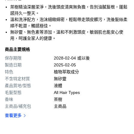
茶樹精油深層潔淨，洗後頭皮清爽無負擔，告別油膩髮根，蓬鬆
感持久一整天。
溫和洗淨配方，泡沫細緻綿密，輕鬆帶走頭皮髒污，洗後髮絲柔
順不乾澀，觸感極佳。
無矽靈、無色素等添加，溫和不刺激頭皮，敏弱肌也能安心使
用，呵護全家人的健康。
商品主要規格
保存期限
2028-02-04 或以後
製造日期
2025-02-05
特色
植物萃取成分
不含特定材質
無矽靈
產品質地/型態
液體
毛髮型態
All Hair Types
香味
茶樹
主商品/補充包
主商品
查看更多