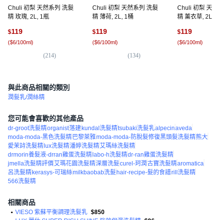
Chuli 初梨 天然系列 洗髮
Chuli 初梨 天然系列 洗髮
Chuli 初梨 天
精 玫瑰, 2L, 1瓶
精 薄荷, 2L, 1桶
精 薰衣草, 2L, 
119
119
119
$
$
$
(
$6/100ml
)
(
$6/100ml
)
(
$6/100ml
)
(
214
)
(
134
)
(
1
與此商品相關的類別
潤髮乳/潤絲精
您可能會喜歡的其他產品
dr-groot洗髮精
organist
落建
kundal洗髮精
tsubaki洗髮乳
alpecin
aveda
moda-moda-黑色洗髮精
巴黎萊雅
moda-moda-防脫髮修復黑頭髮洗髮精
熊大
愛茉詩洗髮精
lux洗髮精
潘婷洗髮精
艾瑪絲洗髮精
drmorin養髮液-drran雞蛋洗髮精
labo-h洗髮精
dr-ran雞蛋洗髮精
jmella洗髮精評價
艾瑪花園洗髮精
深層洗髮
curel-珂潤
古寶洗髮精
aromatica
呂洗髮精
kerasys-可瑞絲
milkbaobab洗髮
hair-recipe-髮的食譜
rill洗髮精
566洗髮精
相關商品
•
VIESO 紫蘇平衡調理洗髮乳
$850