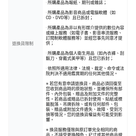
· 所購產品為報紙、期刊或雜誌；
· 所購產品為影音商品或電腦軟體（如
CD、DVD等）且已拆封；
· 所購產品為非以有形媒介提供的數位內容
或線上服務（如電子書、影音串流服務、
訂閱制軟體服務等）並經您事先同意才提
供；
退換貨限制
· 所購產品為個人衛生用品（如內衣褲、刮
鬍刀、穿戴式美甲等）且您已拆封；
· 依照所適用法律、法規、裁定、命令或法
院判決不適用鑑賞期的任何其他情況。
※ 若您有意申請退換貨，商品必須回復至
您收到商品時的原始狀態，並確保所有部
件、內外包裝、贈品及附加文件的完整
性。若商品或贈品已拆封使用、貼紙或標
籤脫落、吊牌拆除、或有任何部件、包
裝、贈品或附加文件遺失、故障、受到污
損等情況，您的退換貨權益有可能受到影
響。
※ 換貨服務僅限與原訂單完全相同的商
品，不接受更換顏色、尺寸或其他商品規