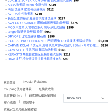
•
LUX 麗仕 SUPER RICH SHINE 強效保濕洗髮精
$96
•
ABBA 洗髮精 946ml 全新包裝
$849
•
萌髮 洗髮精 脆弱稀疏髮專用
$112
•
AVEDA 中性洗髮乳
$710
•
長髮公主的秘密 魔髮香氛控油洗髮精
$287
•
AVALON ORGANICS 湛藍B群健髮精油洗髮精
$375
•
MCG 米璽聚 大地根迭系列 凜冬淨化洗髮精
$299
•
O'right 歐萊德 洗髮精 綠茶
$950
•
DRYOPE 日常洗髮精 橙花香
$196
•
L'OREAL PROFESSIONNEL 巴黎萊雅PRO 絲漾博 髮馭絲柔洗髮精
$1,150
•
CARVIN KOLAI 卡汶克萊 馬鞭草潤澤SPA洗髮乳 750ml - 草本舒緩 清爽柔亮
$130
•
COW STYLE 牛乳石鹼 無添加洗髮精
$148
•
KERASYS 角蛋白胺極度受損修護洗髮精
$211
•
Dove 多芬 植物修復受損髮洗髮精補充包
$90
Investor Relations
關於酷澎
Coupang使用者條款
退換貨政策
信任管理中心
顧客隱私權政策通知
Global Site
安心購物
資訊安全
資訊安全及隱私保護認證