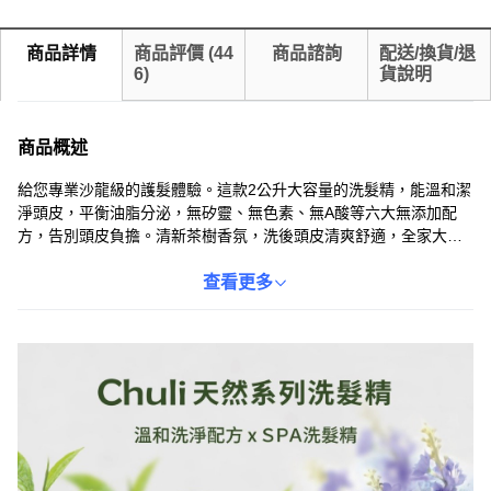
商品詳情
商品評價
(
44
商品諮詢
配送/換貨/退
6
)
貨說明
商品概述
給您專業沙龍級的護髮體驗。這款2公升大容量的洗髮精，能溫和潔
淨頭皮，平衡油脂分泌，無矽靈、無色素、無A酸等六大無添加配
方，告別頭皮負擔。清新茶樹香氛，洗後頭皮清爽舒適，全家大小
都適用，台灣製造。
查看更多