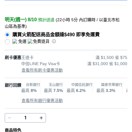
明天(週一) 8/10
預計送達
(
22小時 5分
內訂購時
/ 以臺北市松
山區為基準
)
購買火箭配送商品金額達$490 即享免運費
免運
免費退貨
刷卡優惠
王道卡
滿 $1,500 省 $75
中信LINE Pay Visa卡
滿 $31,000 省 $1,000
查看所有刷卡優惠活動
銀行回饋
台新銀行
玉山銀行
中國信託銀行
國泰世華銀行
最高
8%
最高
7.5%
最高
6.2%
最高
3.3%
最
查看所有銀行優惠活動
商品特色