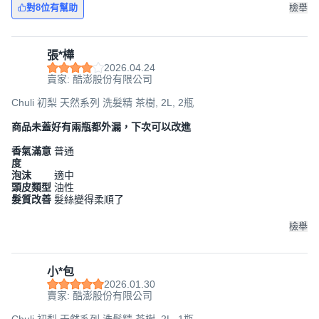
對8位有幫助
檢舉
張*樺
2026.04.24
賣家: 酷澎股份有限公司
Chuli 初梨 天然系列 洗髮精 茶樹, 2L, 2瓶
商品未蓋好有兩瓶都外漏，下次可以改進
香氣滿意
普通
度
泡沫
適中
頭皮類型
油性
髮質改善
髮絲變得柔順了
檢舉
小*包
2026.01.30
賣家: 酷澎股份有限公司