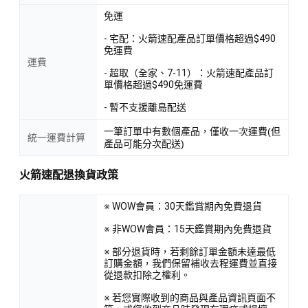
免運
- 宅配：火箭速配產品訂單價格超過$490
免運費
運費
- 超取（全家、7-11）：火箭速配產品訂
單價格超過$490免運費
- 暫不支援離島配送
一筆訂單中有數個產品，僅收一次運費(但
統一運費計算
產品可能分次配送)
火箭速配退換貨政策
※ WOW會員：30天鑑賞期內免費退貨
※ 非WOW會員：15天鑑賞期內免費退貨
※ 部分退貨時，若剩餘訂單金額未達最低
訂購金額，我們保留補收去程運費並直接
從退款扣除之權利。
※ 若您實際收到的商品與產品資訊頁面不