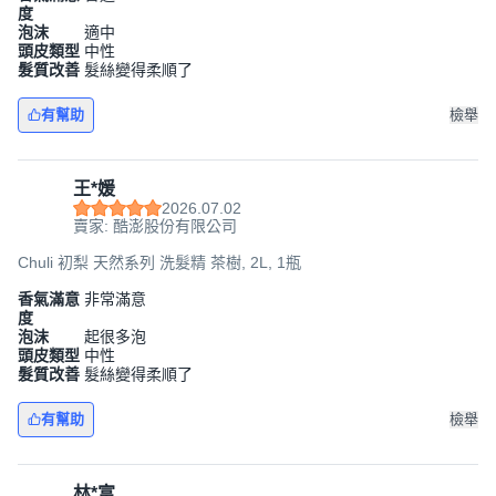
度
泡沫
適中
頭皮類型
中性
髮質改善
髮絲變得柔順了
有幫助
檢舉
王*媛
2026.07.02
賣家: 酷澎股份有限公司
Chuli 初梨 天然系列 洗髮精 茶樹, 2L, 1瓶
香氣滿意
非常滿意
度
泡沫
起很多泡
頭皮類型
中性
髮質改善
髮絲變得柔順了
有幫助
檢舉
林*富