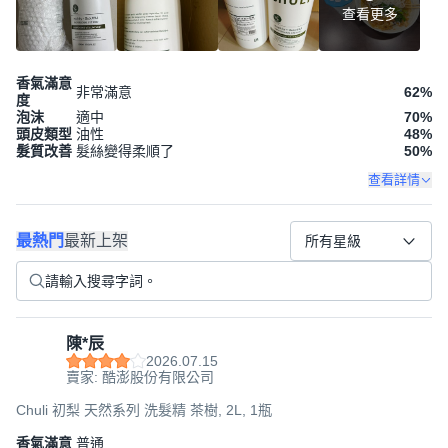
查看更多
香氣滿意
非常滿意
62
%
度
泡沫
適中
70
%
頭皮類型
油性
48
%
髮質改善
髮絲變得柔順了
50
%
查看詳情
最熱門
最新上架
所有星級
陳*辰
2026.07.15
賣家: 酷澎股份有限公司
Chuli 初梨 天然系列 洗髮精 茶樹, 2L, 1瓶
香氣滿意
普通