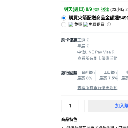
明天(週日) 8/9
預計送達
(
23小時 
購買火箭配送商品金額達$49
免運
免費退貨
刷卡優惠
王道卡
星展卡
中信LINE Pay Visa卡
查看所有刷卡優惠活動
銀行回饋
台新銀行
玉山銀行
最高
8%
最高
7.5%
最
查看所有銀行優惠活動
加入
商品特色
嚴選台灣在地栗子與黃金雞，口感