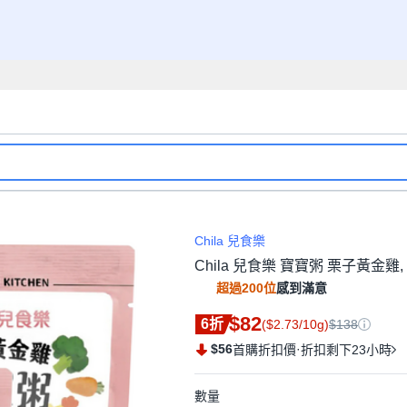
Chila 兒食樂
Chila 兒食樂 寶寶粥 栗子黃金雞, 1
超過200位
感到滿意
$82
6折
($2.73/10g)
$138
$56
·
首購折扣價
折扣剩下23小時
數量