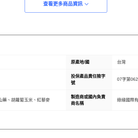
查看更多商品資訊
原產地/國
台灣
投保產品責任險字
07字第062
號
製造商或國內負責
山藥、胡蘿蔔玉米、紅藜麥
綠緣國際
商名稱