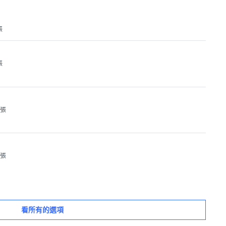
張
張
1張
1張
看所有的選項