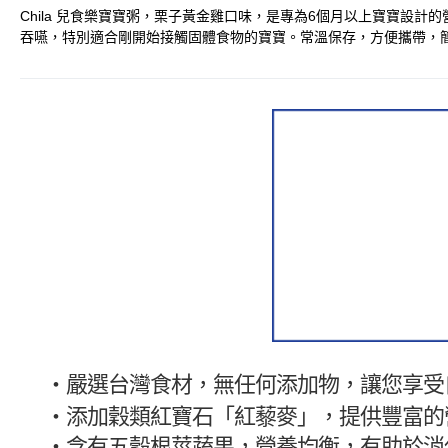
Chila 兒食樂寶寶粥，栗子黃金雞口味，是專為6個月以上寶寶
吞嚥，特別適合剛開始接觸固體食物的寶寶。常溫保存，方便攜帶，
・嚴選台灣食材，無任何添加物，讓您享受
・
添加穀類紅寶石「紅藜麥」，提供豐富的
・
含有五穀根莖蔬果，營養均衡，有助於消