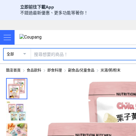
立即前往下載App
不錯過最新優惠、更多功能等著你！
全部
酷澎首頁
食品飲料
即食料理
副食品/兒童食品
米湯/粥/粉末