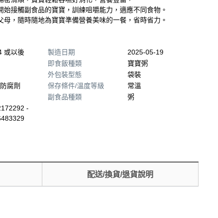
開始接觸副食品的寶寶，訓練咀嚼能力，適應不同食物。
父母，隨時隨地為寶寶準備營養美味的一餐，省時省力。
04 或以後
製造日期
2025-05-19
即食飯種類
寶寶粥
外包裝型態
袋裝
防腐劑
保存條件/溫度等級
常溫
副食品種類
粥
172292 -
6483329
配送/換貨/退貨說明