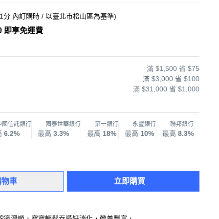
21分
內訂購時
/ 以臺北市松山區為基準
)
0 即享免運費
滿 $1,500 省 $75
滿 $3,000 省 $100
滿 $31,000 省 $1,000
中國信託銀行
國泰世華銀行
第一銀行
永豐銀行
聯邦銀行
兆
高
6.2%
最高
3.3%
最高
18%
最高
10%
最高
8.3%
最高
購物車
立即購買
綿密滑順，寶寶輕鬆吞嚥好消化，營養豐富，