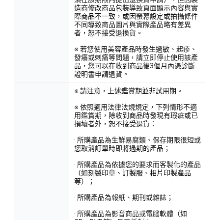
造商修改商品包裝導致頁面顯示內容與實
際商品不一致，或因螢幕設定或拍攝條件
不同導致商品圖片與實際產品略有差異
者，恕不接受退換貨。
※ 若您使用美容產品時發生過敏、起疹、
發癢或刺痛等問題，請立即停止使用該產
品，您可以在收到商品後3個月內憑診斷
證明書申請退貨。
※ 請注意，上述鑑賞期並非試用期。
※ 依照適用法律法規規定，下列情形不適
用鑑賞期，除收到商品時發現有瑕疵或已
損壞者外，恕不接受退貨：
· 所購產品為生鮮易腐類、保存期限很短或
您取消訂單時即將過期的產品；
· 所購產品為依據您的要求而客製化的產品
（如刻製印章、訂製服、相片印製產品
等）；
· 所購產品為報紙、期刊或雜誌；
· 所購產品為影音商品或電腦軟體（如