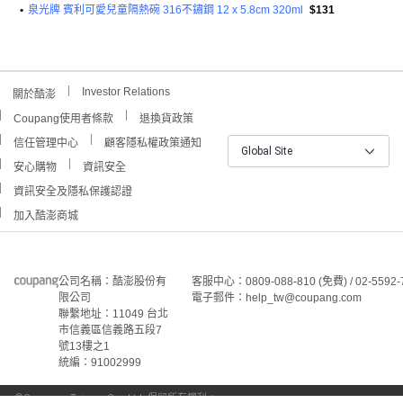
•
泉光牌 賓利可愛兒童隔熱碗 316不鏽鋼 12 x 5.8cm 320ml
$131
Investor Relations
關於酷澎
Coupang使用者條款
退換貨政策
信任管理中心
顧客隱私權政策通知
Global Site
安心購物
資訊安全
資訊安全及隱私保護認證
加入酷澎商城
公司名稱：酷澎股份有
客服中心：0809-088-810 (免費) / 02-5592-
限公司
電子郵件：help_tw@coupang.com
聯繫地址：11049 台北
市信義區信義路五段7
號13樓之1
統編：91002999
©Coupang Taiwan Co., Ltd. 保留所有權利。