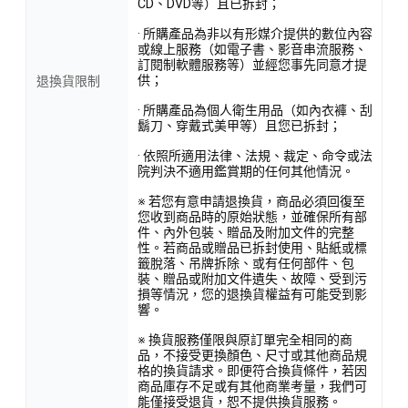
CD、DVD等）且已拆封；
· 所購產品為非以有形媒介提供的數位內容
或線上服務（如電子書、影音串流服務、
訂閱制軟體服務等）並經您事先同意才提
供；
退換貨限制
· 所購產品為個人衛生用品（如內衣褲、刮
鬍刀、穿戴式美甲等）且您已拆封；
· 依照所適用法律、法規、裁定、命令或法
院判決不適用鑑賞期的任何其他情況。
※ 若您有意申請退換貨，商品必須回復至
您收到商品時的原始狀態，並確保所有部
件、內外包裝、贈品及附加文件的完整
性。若商品或贈品已拆封使用、貼紙或標
籤脫落、吊牌拆除、或有任何部件、包
裝、贈品或附加文件遺失、故障、受到污
損等情況，您的退換貨權益有可能受到影
響。
※ 換貨服務僅限與原訂單完全相同的商
品，不接受更換顏色、尺寸或其他商品規
格的換貨請求。即便符合換貨條件，若因
商品庫存不足或有其他商業考量，我們可
能僅接受退貨，恕不提供換貨服務。