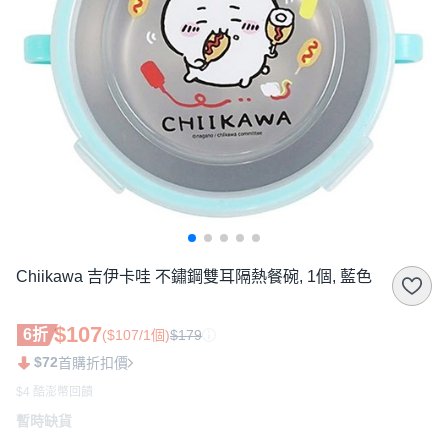
Chiikawa 吉伊卡哇 不鏽鋼雙耳隔熱餐碗, 1個, 藍色
$107
6折
($107/1個)
$179
$72
首購折扣價
$4 酷澎幣回饋
暫時缺貨