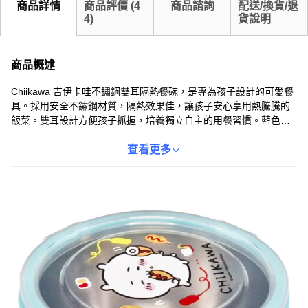
商品詳情
商品評價
(
4
商品諮詢
配送/換貨/退
4
)
貨說明
商品概述
Chiikawa 吉伊卡哇不鏽鋼雙耳隔熱餐碗，是專為孩子設計的可愛餐
具。採用安全不鏽鋼材質，隔熱效果佳，讓孩子安心享用熱騰騰的
飯菜。雙耳設計方便孩子抓握，培養獨立自主的用餐習慣。藍色外
觀清新亮麗，搭配可愛吉伊卡哇圖案，讓用餐時光充滿樂趣。輕巧
材質方便攜帶，無論在家或外出，隨時享受美味餐點。讓 Chiikawa
查看更多
陪伴孩子快樂成長，享受每一餐。