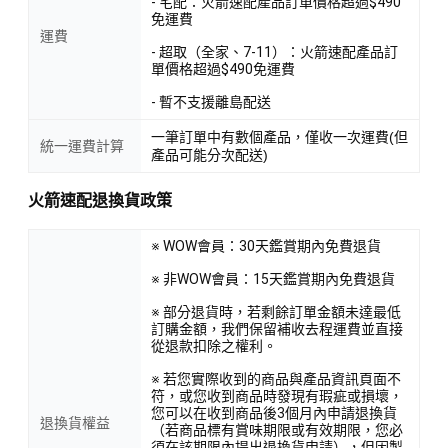
- 宅配：火箭速配產品訂單價格超過$490
免運費
運費
- 超取（全家、7-11）：火箭速配產品訂
單價格超過$490免運費
- 暫不支援離島配送
一筆訂單中有數個產品，僅收一次運費(但
統一運費計算
產品可能分次配送)
火箭速配退換貨政策
※ WOW會員：30天鑑賞期內免費退貨
※ 非WOW會員：15天鑑賞期內免費退貨
※ 部分退貨時，若剩餘訂單金額未達最低
訂購金額，我們保留補收去程運費並直接
從退款扣除之權利。
※ 若您實際收到的商品與產品資訊頁面不
符，或您收到商品時發現有瑕疵或損壞，
您可以在收到商品後3個月內申請退換貨
退換貨權益
（若商品標有賞味期限或有效期限，您必
須在該期限內提出退換貨申請），但因製