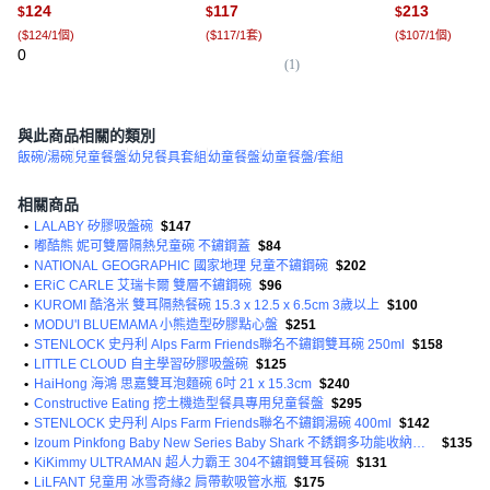
124
117
213
$
$
$
(
$124/1個
)
(
$117/1套
)
(
$107/1個
)
0
(
1
)
(
1
與此商品相關的類別
飯碗/湯碗
兒童餐盤
幼兒餐具套組
幼童餐盤
幼童餐盤/套組
相關商品
•
LALABY 矽膠吸盤碗
$147
•
嘟酷熊 妮可雙層隔熱兒童碗 不鏽鋼蓋
$84
•
NATIONAL GEOGRAPHIC 國家地理 兒童不鏽鋼碗
$202
•
ERiC CARLE 艾瑞卡爾 雙層不鏽鋼碗
$96
•
KUROMI 酷洛米 雙耳隔熱餐碗 15.3 x 12.5 x 6.5cm 3歲以上
$100
•
MODU'I BLUEMAMA 小熊造型矽膠點心盤
$251
•
STENLOCK 史丹利 Alps Farm Friends聯名不鏽鋼雙耳碗 250ml
$158
•
LITTLE CLOUD 自主學習矽膠吸盤碗
$125
•
HaiHong 海鴻 思嘉雙耳泡麵碗 6吋 21 x 15.3cm
$240
•
Constructive Eating 挖土機造型餐具專用兒童餐盤
$295
•
STENLOCK 史丹利 Alps Farm Friends聯名不鏽鋼湯碗 400ml
$142
•
Izoum Pinkfong Baby New Series Baby Shark 不銹鋼多功能收納容器 370ml
$135
•
KiKimmy ULTRAMAN 超人力霸王 304不鏽鋼雙耳餐碗
$131
•
LiLFANT 兒童用 冰雪奇緣2 肩帶軟吸管水瓶
$175