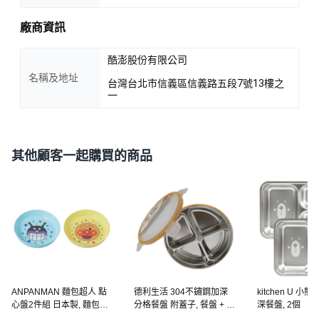
廠商資訊
酷澎股份有限公司
名稱及地址
台灣台北市信義區信義路五段7號13樓之
一
其他顧客一起購買的商品
ANPANMAN 麵包超人 點
德利生活 304不鏽鋼加深
kitchen U 小
心盤2件組 日本製, 麵包超
分格餐盤 附蓋子, 餐盤 + 蓋
深餐盤, 2個
人 + 細菌人, 1套
子, 四格款 銀色, 1個