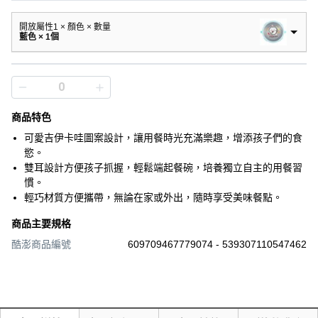
開放屬性1 × 顏色 × 數量
藍色 × 1個
商品特色
可愛吉伊卡哇圖案設計，讓用餐時光充滿樂趣，增添孩子們的食
慾。
雙耳設計方便孩子抓握，輕鬆端起餐碗，培養獨立自主的用餐習
慣。
輕巧材質方便攜帶，無論在家或外出，隨時享受美味餐點。
商品主要規格
酷澎商品編號
609709467779074 - 539307110547462