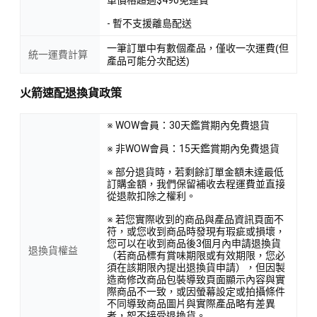
單價格超過$490免運費
- 暫不支援離島配送
一筆訂單中有數個產品，僅收一次運費(但
統一運費計算
產品可能分次配送)
火箭速配退換貨政策
※ WOW會員：30天鑑賞期內免費退貨
※ 非WOW會員：15天鑑賞期內免費退貨
※ 部分退貨時，若剩餘訂單金額未達最低
訂購金額，我們保留補收去程運費並直接
從退款扣除之權利。
※ 若您實際收到的商品與產品資訊頁面不
符，或您收到商品時發現有瑕疵或損壞，
您可以在收到商品後3個月內申請退換貨
退換貨權益
（若商品標有賞味期限或有效期限，您必
須在該期限內提出退換貨申請），但因製
造商修改商品包裝導致頁面顯示內容與實
際商品不一致，或因螢幕設定或拍攝條件
不同導致商品圖片與實際產品略有差異
者，恕不接受退換貨。