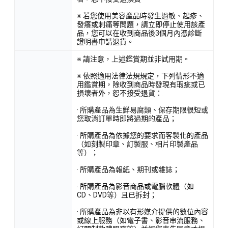
※ 若您使用美容產品時發生過敏、起疹、
發癢或刺痛等問題，請立即停止使用該產
品，您可以在收到商品後3個月內憑診斷
證明書申請退貨。
※ 請注意，上述鑑賞期並非試用期。
※ 依照適用法律法規規定，下列情形不適
用鑑賞期，除收到商品時發現有瑕疵或已
損壞者外，恕不接受退貨：
· 所購產品為生鮮易腐類、保存期限很短或
您取消訂單時即將過期的產品；
· 所購產品為依據您的要求而客製化的產品
（如刻製印章、訂製服、相片印製產品
等）；
· 所購產品為報紙、期刊或雜誌；
· 所購產品為影音商品或電腦軟體（如
CD、DVD等）且已拆封；
· 所購產品為非以有形媒介提供的數位內容
或線上服務（如電子書、影音串流服務、