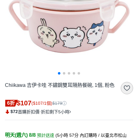
Chiikawa 吉伊卡哇 不鏽鋼雙耳隔熱餐碗, 1個, 粉色
$107
6折
($107/1個)
$179
$72
·
首購折扣價
折扣剩下5小時
明天(週六) 8/8
預計送達
(
5小時 57分
內訂購時
/ 以臺北市松山