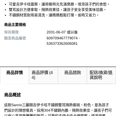
可愛吉伊卡哇圖案，讓用餐時光充滿樂趣，增添孩子們的食慾。
雙耳設計方便拿取，隔熱效果佳，讓孩子安全享受美味佳餚。
不鏽鋼材質耐用易清洗，讓媽媽輕鬆打理，省時又省力。
商品主要規格
保存期限
2031-06-07 或以後
酷澎商品編號
609709467779074 -
536373362606081
商品詳情
商品評價
(
4
商品諮詢
配送/換貨/退
4
)
貨說明
商品概述
這款Sanrio三麗鷗吉伊卡哇不鏽鋼雙耳隔熱餐碗，粉色，是為孩子
們設計的理想餐具。採用304不鏽鋼內膽，隔熱效果佳，讓孩子們可
以安心享用熱騰騰的飯菜。可愛的吉伊卡哇卡通圖案，增添用餐樂