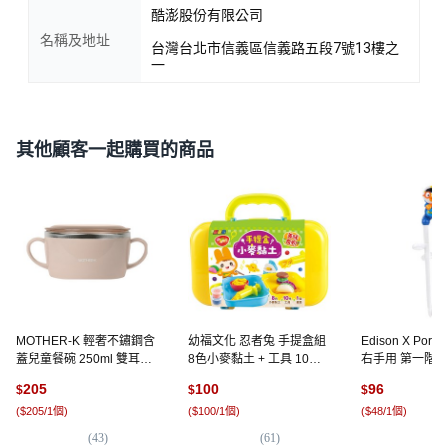
酷澎股份有限公司
名稱及地址
台灣台北市信義區信義路五段7號13樓之
一
其他顧客一起購買的商品
MOTHER-K 輕奢不鏽鋼含
幼福文化 忍者兔 手提盒組
Edison X Por
蓋兒童餐碗 250ml 雙耳設
8色小麥黏土 + 工具 10件
右手用 第一階段
計方便小手握持, 暖陽棕, 1
+ 餐墊, 美味食物, 308g, 1
款, Pororo警察
205
100
96
$
$
$
個
組
(
$205/1個
)
(
$100/1個
)
(
$48/1個
)
(
43
)
(
61
)
(
3