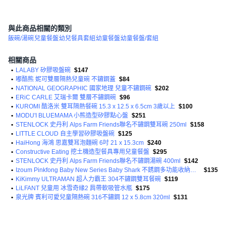
與此商品相關的類別
飯碗/湯碗
兒童餐盤
幼兒餐具套組
幼童餐盤
幼童餐盤/套組
相關商品
•
LALABY 矽膠吸盤碗
$147
•
嘟酷熊 妮可雙層隔熱兒童碗 不鏽鋼蓋
$84
•
NATIONAL GEOGRAPHIC 國家地理 兒童不鏽鋼碗
$202
•
ERiC CARLE 艾瑞卡爾 雙層不鏽鋼碗
$96
•
KUROMI 酷洛米 雙耳隔熱餐碗 15.3 x 12.5 x 6.5cm 3歲以上
$100
•
MODU'I BLUEMAMA 小熊造型矽膠點心盤
$251
•
STENLOCK 史丹利 Alps Farm Friends聯名不鏽鋼雙耳碗 250ml
$158
•
LITTLE CLOUD 自主學習矽膠吸盤碗
$125
•
HaiHong 海鴻 思嘉雙耳泡麵碗 6吋 21 x 15.3cm
$240
•
Constructive Eating 挖土機造型餐具專用兒童餐盤
$295
•
STENLOCK 史丹利 Alps Farm Friends聯名不鏽鋼湯碗 400ml
$142
•
Izoum Pinkfong Baby New Series Baby Shark 不銹鋼多功能收納容器 370ml
$135
•
KiKimmy ULTRAMAN 超人力霸王 304不鏽鋼雙耳餐碗
$119
•
LiLFANT 兒童用 冰雪奇緣2 肩帶軟吸管水瓶
$175
•
泉光牌 賓利可愛兒童隔熱碗 316不鏽鋼 12 x 5.8cm 320ml
$131