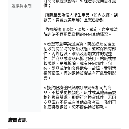
訂閱制軟體服務等）並經您事先同意才提
供；
退換貨限制
· 所購產品為個人衛生用品（如內衣褲、刮
鬍刀、穿戴式美甲等）且您已拆封；
· 依照所適用法律、法規、裁定、命令或法
院判決不適用鑑賞期的任何其他情況。
※ 若您有意申請退換貨，商品必須回復至
您收到商品時的原始狀態，並確保所有部
件、內外包裝、贈品及附加文件的完整
性。若商品或贈品已拆封使用、貼紙或標
籤脫落、吊牌拆除、或有任何部件、包
裝、贈品或附加文件遺失、故障、受到污
損等情況，您的退換貨權益有可能受到影
響。
※ 換貨服務僅限與原訂單完全相同的商
品，不接受更換顏色、尺寸或其他商品規
格的換貨請求。即便符合換貨條件，若因
商品庫存不足或有其他商業考量，我們可
能僅接受退貨，恕不提供換貨服務。
廠商資訊