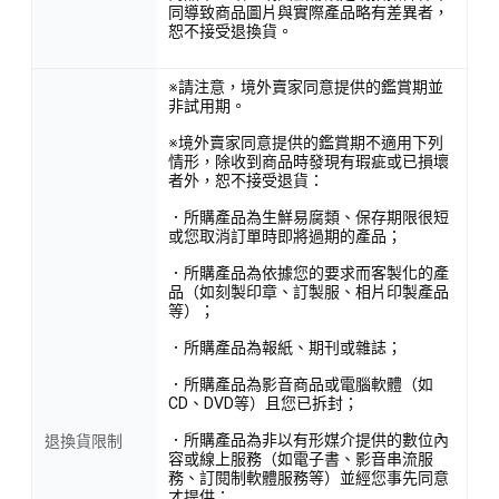
同導致商品圖片與實際產品略有差異者，
恕不接受退換貨。
※請注意，境外賣家同意提供的鑑賞期並
非試用期。
※境外賣家同意提供的鑑賞期不適用下列
情形，除收到商品時發現有瑕疵或已損壞
者外，恕不接受退貨：
．所購產品為生鮮易腐類、保存期限很短
或您取消訂單時即將過期的產品；
．所購產品為依據您的要求而客製化的產
品（如刻製印章、訂製服、相片印製產品
等）；
．所購產品為報紙、期刊或雜誌；
．所購產品為影音商品或電腦軟體（如
CD、DVD等）且您已拆封；
．所購產品為非以有形媒介提供的數位內
退換貨限制
容或線上服務（如電子書、影音串流服
務、訂閱制軟體服務等）並經您事先同意
才提供；