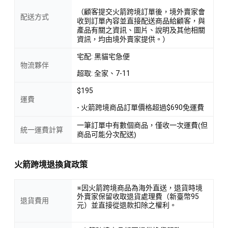
（顧客提交火箭跨境訂單後，境外賣家會
配送方式
收到訂單內容並直接配送商品給顧客，與
產品有關之資訊、圖片、說明及其他相關
資訊，均由境外賣家提供。）
宅配: 黑貓宅急便
物流夥伴
超取: 全家、7-11
$195
運費
- 火箭跨境商品訂單價格超過$690免運費
一筆訂單中有數個商品，僅收一次運費(但
統一運費計算
商品可能分次配送)
火箭跨境退換貨政策
※因火箭跨境商品為海外直送，退貨時境
外賣家保留收取退貨處理費（新臺幣95
退貨費用
元）並直接從退款扣除之權利。