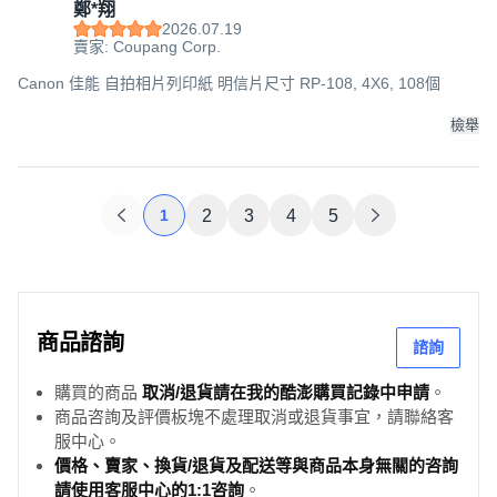
鄭*翔
2026.07.19
賣家: Coupang Corp.
Canon 佳能 自拍相片列印紙 明信片尺寸 RP-108, 4X6, 108個
檢舉
1
2
3
4
5
商品諮詢
諮詢
購買的商品
取消/退貨請在我的酷澎購買記錄中申請
。
商品咨詢及評價板塊不處理取消或退貨事宜，請聯絡客
服中心。
價格、賣家、換貨/退貨及配送等與商品本身無關的咨詢
請使用客服中心的1:1咨詢
。