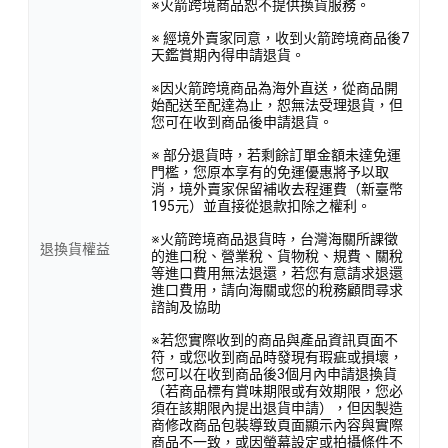
※火箭跨境商品恕不提供換貨服務。
※ 經境外賣家同意，收到火箭跨境商品後7
天鑑賞期內得申請退貨。
※因火箭跨境商品為海外直送，從商品開
始配送至配達為止，恕無法受理退貨，但
您可在收到商品後申請退貨。
※ 部分退貨時，若剩餘訂單金額未達免運
門檻，您原本享有的免運優惠將予以取
消，境外賣家保留補收去程運費（新臺幣
195元）並直接從退款扣除之權利。
※火箭跨境商品退貨時，台灣海關所課徵
退換貨權益
的進口稅、營業稅、貨物稅、規費、關稅
等進口費用無法退還，若您有意請求退還
進口費用，請向海關或您的稅務顧問尋求
諮詢及協助
※若您實際收到的商品與產品資訊頁面不
符，或您收到商品時發現有瑕疵或損壞，
您可以在收到商品後3個月內申請退換貨
（若商品標有賞味期限或有效期限，您必
須在該期限內提出退貨申請），但因製造
商修改商品包裝導致頁面顯示內容與實際
商品不一致，或因螢幕設定或拍攝條件不