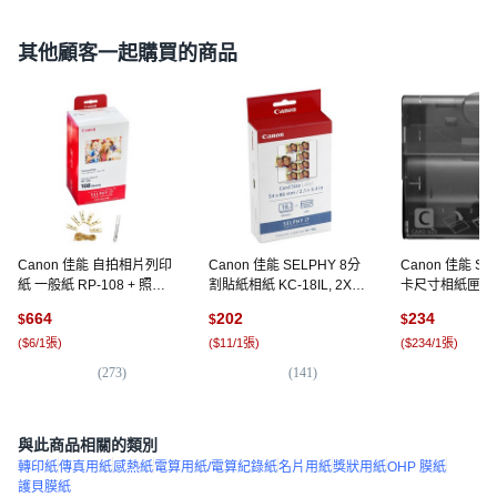
其他顧客一起購買的商品
Canon 佳能 自拍相片列印
Canon 佳能 SELPHY 8分
Canon 佳能 SE
紙 一般紙 RP-108 + 照片
割貼紙相紙 KC-18IL, 2X3,
卡尺寸相紙匣 PC
掛繩 + Miffy筆 隨機出貨,
1個, 18個
CP400, 2X3, 1
664
202
234
$
$
$
4X6, 1套, 108個
(
$6/1張
)
(
$11/1張
)
(
$234/1張
)
(
273
)
(
141
)
(
5
與此商品相關的類別
轉印紙
傳真用紙
感熱紙
電算用紙/電算紀錄紙
名片用紙
獎狀用紙
OHP 膜紙
護貝膜紙