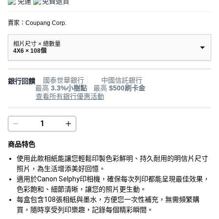
免運
免費退貨
賣家：
Coupang Corp.
相片尺寸 × 總數量
4X6 × 108個
國泰世華銀行
中國信託銀行
銀行回饋
最高
3.3%小樹點
最高
$500刷卡金
查看所有銀行優惠活動
商品特色
使用此款相紙能讓您輕鬆印製色彩鮮明、持久耐用的明信片尺寸
照片，為生活增添美好回憶。
適用於Canon Selphy印相機，確保每次列印都能呈現最佳效果，
色彩飽和、細節清晰，讓您的照片更生動。
每盒包含108張相紙與墨水，方便您一次性補充，無需頻繁購
買，隨時享受列印樂趣，記錄每個精彩瞬間。