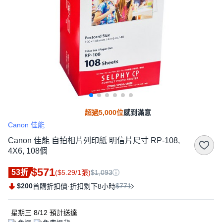
超過5,000位
感到滿意
Canon 佳能
Canon 佳能 自拍相片列印紙 明信片尺寸 RP-108,
4X6, 108個
$571
53折
($5.29/1張)
$1,093
$200
·
$771
首購折扣價
折扣剩下8小時
星期三 8/12
預計送達