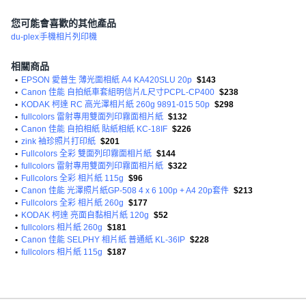
您可能會喜歡的其他產品
du-plex
手機相片列印機
相關商品
•
EPSON 愛普生 薄光面相紙 A4 KA420SLU 20p
$143
•
Canon 佳能 自拍紙車套組明信片/L尺寸PCPL-CP400
$238
•
KODAK 柯達 RC 高光澤相片紙 260g 9891-015 50p
$298
•
fullcolors 雷射專用雙面列印霧面相片紙
$132
•
Canon 佳能 自拍相紙 貼紙相紙 KC-18IF
$226
•
zink 袖珍照片打印紙
$201
•
Fullcolors 全彩 雙面列印霧面相片紙
$144
•
fullcolors 雷射專用雙面列印霧面相片紙
$322
•
Fullcolors 全彩 相片紙 115g
$96
•
Canon 佳能 光澤照片紙GP-508 4 x 6 100p + A4 20p套件
$213
•
Fullcolors 全彩 相片紙 260g
$177
•
KODAK 柯達 亮面自黏相片紙 120g
$52
•
fullcolors 相片紙 260g
$181
•
Canon 佳能 SELPHY 相片紙 普通紙 KL-36IP
$228
•
fullcolors 相片紙 115g
$187