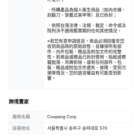
．所購產品為個人衛生用品（如內衣褲、
刮鬍刀、穿戴式美甲等）且已拆封；
．依照台灣法律、法規、裁定、命令或法
院判決不適用鑑賞期的任何其他情況。
※若您有意申請退貨，商品必須回復至您
收到商品時的原始狀態，並確保所有部
件、內外包裝、贈品及附加文件的完整
性。若商品或贈品已拆封使用、貼紙或標
籤脫落、吊牌拆除、或有任何部件、包
裝、贈品或附加文件遺失、故障、受到污
損等情況，您的退貨權益有可能受到影
響。
跨境賣家
廠商名稱
Coupang Corp.
註冊地址
서울특별시 송파구 송파대로 570