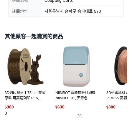
廠商名稱
Coupang Corp.
註冊地址
서울특별시 송파구 송파대로 570
其他顧客一起購買的商品
3D列印線材 1.75mm 美國
NIIMBOT 智能標籤打印機,
3D列印耗材 高速
原料 可高速列印 PLA,
NIIMBOT B1, 天青色
PLA-SS 高韌性1
PETG 1KG 金屬銅 限量
1.75mm線徑
380
630
300
$
$
$
裂，快速成型適
0
印表機, 膚色
(
56
)
(
1
)