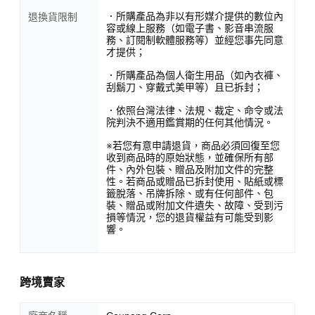
．所購產品為非以有形媒介提供的數位內
退換貨限制
容或線上服務（如電子書、影音串流服
務、訂閱制軟體服務等）並經您事先同意
才提供；
．所購產品為個人衛生用品（如內衣褲、
刮鬍刀、穿戴式美甲等）且已拆封；
．依照台灣法律、法規、裁定、命令或法
院判決不適用鑑賞期的任何其他情況。
※若您有意申請退貨，商品必須回復至您
收到商品時的原始狀態，並確保所有部
件、內外包裝、贈品及附加文件的完整
性。若商品或贈品已拆封使用、貼紙或標
籤脫落、吊牌拆除、或有任何部件、包
裝、贈品或附加文件遺失、故障、受到污
損等情況，您的退貨權益有可能受到影
響。
跨境賣家