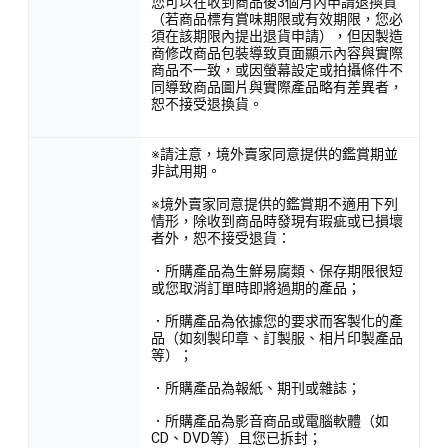
您可以在收到商品後3個月內申請退換貨
（若商品標有賞味期限或有效期限，您必
須在該期限內提出退貨申請），但因製造
商修改商品包裝導致頁面顯示內容與實際
商品不一致，或因螢幕設定或拍攝條件不
同導致商品圖片與實際產品略有差異者，
恕不接受退換貨。
※請注意，境外賣家同意提供的鑑賞期並
非試用期。
※境外賣家同意提供的鑑賞期不適用下列
情形，除收到商品時發現有瑕疵或已損壞
者外，恕不接受退貨：
．所購產品為生鮮易腐類、保存期限很短
或您取消訂單時即將過期的產品；
．所購產品為依據您的要求而客製化的產
品（如刻製印章、訂製服、相片印製產品
等）；
．所購產品為報紙、期刊或雜誌；
．所購產品為影音商品或電腦軟體（如
CD、DVD等）且您已拆封；