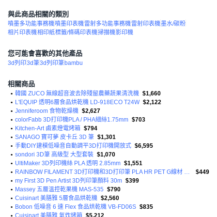
與此商品相關的類別
噴墨多功能事務機
噴墨印表機
雷射多功能事務機
雷射印表機
墨水/碳粉
相片印表機
相印紙
標籤/條碼印表機
掃描機
影印機
您可能會喜歡的其他產品
3d列印
3d筆
3d列印筆
bambu
相關商品
•
韓國 ZUCO 無線超音波去除殘留農藥蔬果清洗機
$1,660
•
L'EQUIP 透明6層食品烘乾機 LD-918ECO T24W
$2,122
•
Jenniferoom 食物乾燥機
$2,627
•
colorFabb 3D打印機PLA / PHA細絲1.75mm
$703
•
Kitchen-Art 鹵素燈電烤箱
$794
•
SANAGO 寶可夢 皮卡丘 3D 筆
$1,301
•
手動DIY建模低噪音自動調平3D打印機開放式
$6,595
•
sondori 3D筆 高級型 大型套裝
$1,070
•
UltiMaker 3D列印機絲 PLA 透明 2.85mm
$1,551
•
RAINBOW FILAMENT 3D打印機和3D打印筆 PLA HR PET G線材 橘色 1kg
$449
•
my First 3D Pen Artist 3D列印筆顏料 30m
$399
•
Massey 五層溫控乾果機 MAS-535
$790
•
Cuisinart 美膳雅 5層食品烘乾機
$2,560
•
Bobon 低噪音 6 速 Flex 食品烘乾機 VB-FD06S
$835
•
Cuisinart 美膳雅 氣炸烤箱
$5,212