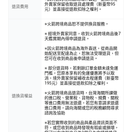
外賣家保留收取退貨處理費（新臺幣95
退貨費用
元）並直接從退款扣除之權利。
※火箭跨境商品恕不提供換貨服務。
※ 經境外賣家同意，收到火箭跨境商品後7
天鑑賞期內得申請退貨。
※因火箭跨境商品為海外直送，從商品開
始配送至配達為止，恕無法受理退貨，但
您可在收到商品後申請退貨。
※ 部分退貨時，若剩餘訂單金額未達免運
門檻，您原本享有的免運優惠將予以取
消，境外賣家保留補收去程運費（新臺幣
195元）並直接從退款扣除之權利。
※火箭跨境商品退貨時，台灣海關所課徵
退換貨權益
的進口稅、營業稅、貨物稅、規費、關稅
等進口費用無法退還，若您有意請求退還
進口費用，請向海關或您的稅務顧問尋求
諮詢及協助
※若您實際收到的商品與產品資訊頁面不
符，或您收到商品時發現有瑕疵或損壞，