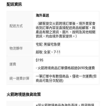
配送資訊
海外直送
（顧客提交火箭跨境訂單後，境外賣家會
配送方式
收到訂單內容並直接配送商品給顧客，與
產品有關之資訊、圖片、說明及其他相關
資訊，均由境外賣家提供。）
宅配: 黑貓宅急便
物流夥伴
超取: 全家、7-11
$195
運費
- 火箭跨境商品訂單價格超過$690免運費
一筆訂單中有數個商品，僅收一次運費(但
統一運費計算
商品可能分次配送)
火箭跨境退換貨政策
※因火箭跨境商品為海外直送，退貨時境