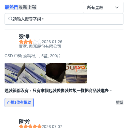
最熱門
最新上架
所有星級
張*羣
2026.01.26
賣家: 酷澎股份有限公司
CSD 中衛 酒精棉片, 5盒, 200片
連裝箱都沒有，只有拿個包裝袋像裝垃圾一樣把商品裝進去。
對1位有幫助
檢舉
陳*妗
2026.07.07