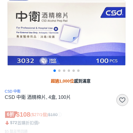
超過1,000位
感到滿意
CSD 中衛
CSD 中衛 酒精棉片, 4盒, 100片
$108
6折
($27/1個)
$180
$72
首購折扣價
$5 酷澎幣回饋