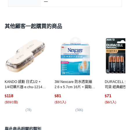
一
其他顧客一起購買的商品
KANDO 感動 日式1/2 +
3M Nexcare 防水透氣繃
DURACELL 
1/4切藥片器 e.chu-1214
2.6 x 5.7cm 16片 + 圓點型
司貨 經典鹼性電池
奶油色, 2個
8片, 24片, 1盒
號, 12顆, 1組
118
81
71
$
$
$
(
$59/1個
)
(
$3/1入
)
(
$6/1入
)
(
78
)
(
506
)
(
1,
與此商品相關的類別