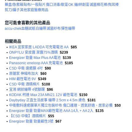
藥盒/急救箱
貼布/一般貼片
傷口消毒/軟膏
OK 繃/絆創膏
滅菌棉花棒/掏耳棒
剪刀/鑷子
其他家庭醫療用品
您可能會喜歡的其他產品
accu-chek血糖試紙
白繃帶
滅菌紗布
彈性繃帶
相關商品
•
IKEA 宜家家居 LADDA 可充電電池 AA
$85
•
ONPYLU 安皮露 潔露75%酒精
$239
•
Energizer 勁量 Max Plus AA電池
$139
•
Panasonic eneloop AAA 充電電池
$185
•
CSD 中衛 速癒膜 4吋
$90
•
原薘家 伸縮布加大
$60
•
HIM 鹼性電池 9V
$349
•
CSD 中衛 酒精棉片
$108
•
宜鴻 網狀繃帶 4號腳踝
$96
•
KODAK 柯達 Max 23A MN21 12V 鹼性電池
$150
•
Daybyday 正直生活故事 繃帶 2.5cm x 4.5m 膚色
$181
•
中衛敷料速癒膜單片獨立包裝紗布 傷口護理、透氣舒適、居家必備
$50
•
Energizer 勁量 勁量MAX鹼性電池 AAA 14入 + AA 2入
$135
•
【CSD 中衛】酒精棉片
$55
•
Energizer 勁量 勁量鹼性3號
$67