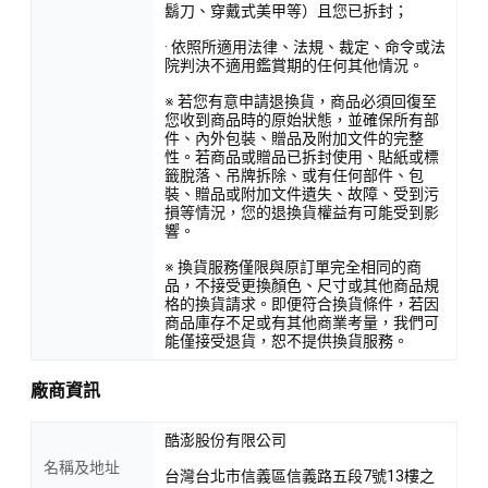
鬍刀、穿戴式美甲等）且您已拆封；
· 依照所適用法律、法規、裁定、命令或法
院判決不適用鑑賞期的任何其他情況。
※ 若您有意申請退換貨，商品必須回復至
您收到商品時的原始狀態，並確保所有部
件、內外包裝、贈品及附加文件的完整
性。若商品或贈品已拆封使用、貼紙或標
籤脫落、吊牌拆除、或有任何部件、包
裝、贈品或附加文件遺失、故障、受到污
損等情況，您的退換貨權益有可能受到影
響。
※ 換貨服務僅限與原訂單完全相同的商
品，不接受更換顏色、尺寸或其他商品規
格的換貨請求。即便符合換貨條件，若因
商品庫存不足或有其他商業考量，我們可
能僅接受退貨，恕不提供換貨服務。
廠商資訊
酷澎股份有限公司
名稱及地址
台灣台北市信義區信義路五段7號13樓之