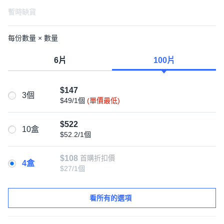
暫時缺貨
每份數量 × 數量
6片
100片
$147
3個
$49/1個
(單價最低)
$522
10盒
$52.2/1個
$108
首購折扣價
4盒
$27/1個
看所有的選項