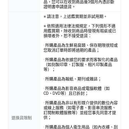
品，您可以在收到商品後3個月內憑診斷
證明書申請退貨。
※ 請注意，上述鑑賞期並非試用期。
※ 依照適用法律法規規定，下列情形不適
用鑑賞期，除收到商品時發現有瑕疵或已
損壞者外，恕不接受退貨：
· 所購產品為生鮮易腐類、保存期限很短或
您取消訂單時即將過期的產品；
· 所購產品為依據您的要求而客製化的產品
（如刻製印章、訂製服、相片印製產品
等）；
· 所購產品為報紙、期刊或雜誌；
· 所購產品為影音商品或電腦軟體（如
CD、DVD等）且已拆封；
· 所購產品為非以有形媒介提供的數位內容
或線上服務（如電子書、影音串流服務、
訂閱制軟體服務等）並經您事先同意才提
供；
退換貨限制
· 所購產品為個人衛生用品（如內衣褲、刮