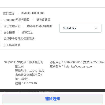
Investor Relations
關於酷澎
Coupang使用者條款
退換貨政策
信任管理中心
顧客隱私權政策通知
Global Site
安心購物
資訊安全
資訊安全及隱私保護認證
加入酷澎商城
公司名稱：酷澎股份有
客服中心：0809-088-810 (免費) / 02-5592-
限公司
電子郵件：help_tw@coupang.com
聯繫地址：11049 台北
市信義區信義路五段7
號13樓之1
統編：91002999
©Coupang Taiwan Co., Ltd. 保留所有權利。
本網站上顯示的所有商標、標誌和服務標誌均為酷澎股份有
補貨通知
限公司和/或其在美國和其他國家/地區註冊之關聯公司之所
屬財產。