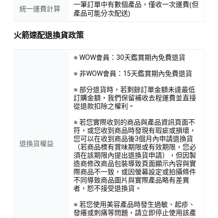
一筆訂單中有數個產品，僅收一次運費(但
統一運費計算
產品可能分次配送)
火箭速配退換貨政策
※ WOW會員：30天鑑賞期內免費退貨
※ 非WOW會員：15天鑑賞期內免費退貨
※ 部分退貨時，若剩餘訂單金額未達最低
訂購金額，我們保留補收去程運費並直接
從退款扣除之權利。
※ 若您實際收到的商品與產品資訊頁面不
符，或您收到商品時發現有瑕疵或損壞，
您可以在收到商品後3個月內申請退換貨
退換貨權益
（若商品標有賞味期限或有效期限，您必
須在該期限內提出退換貨申請），但因製
造商修改商品包裝導致頁面顯示內容與實
際商品不一致，或因螢幕設定或拍攝條件
不同導致商品圖片與實際產品略有差異
者，恕不接受退換貨。
※ 若您使用美容產品時發生過敏、起疹、
發癢或刺痛等問題，請立即停止使用該產