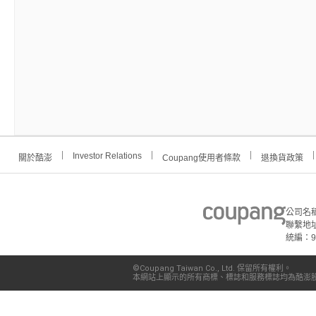
Investor Relations
關於酷澎
Coupang使用者條款
退換貨政策
公司名
聯繫地址
統編：91
©Coupang Taiwan Co., Ltd. 保留所有權利。
本網站上顯示的所有商標、標誌和服務標誌均為酷澎股