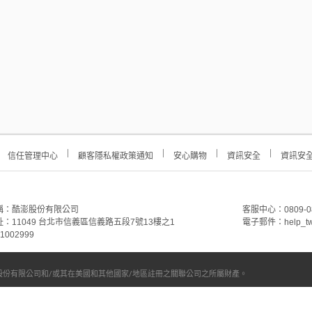
信任管理中心
顧客隱私權政策通知
安心購物
資訊安全
資訊安
稱：酷澎股份有限公司
客服中心：0809-088-
：11049 台北市信義區信義路五段7號13樓之1
電子郵件：help_tw
002999
份有限公司和/或其在美國和其他國家/地區註冊之關聯公司之所屬財產。