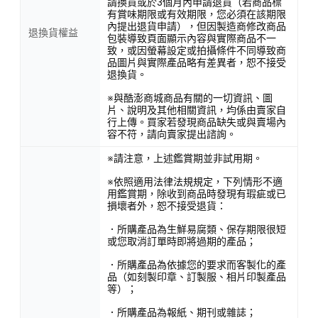
請換貨或於3個月內申請退貨（若商品標
有賞味期限或有效期限，您必須在該期限
內提出退貨申請），但因製造商修改商品
退換貨權益
包裝導致頁面顯示內容與實際商品不一
致，或因螢幕設定或拍攝條件不同導致商
品圖片與實際產品略有差異者，恕不接受
退換貨。
※與酷澎商城商品有關的一切資訊、圖
片、說明及其他相關資訊，均係由賣家自
行上傳。買家若發現商品缺失或與賣場內
容不符，請向賣家提出諮詢。
※請注意，上述鑑賞期並非試用期。
※依照適用法律法規規定，下列情形不適
用鑑賞期，除收到商品時發現有瑕疵或已
損壞者外，恕不接受退貨：
．所購產品為生鮮易腐類、保存期限很短
或您取消訂單時即將過期的產品；
．所購產品為依據您的要求而客製化的產
品（如刻製印章、訂製服、相片印製產品
等）；
．所購產品為報紙、期刊或雜誌；