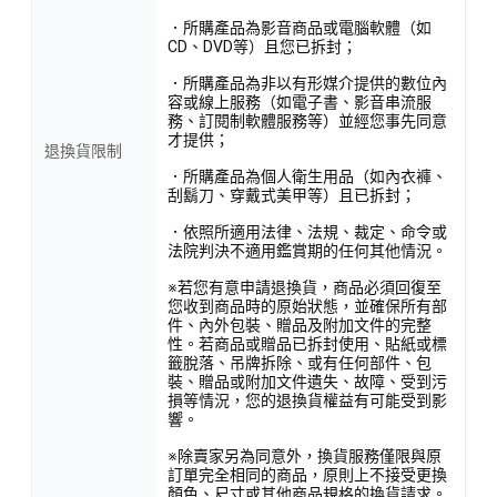
．所購產品為影音商品或電腦軟體（如
CD、DVD等）且您已拆封；
．所購產品為非以有形媒介提供的數位內
容或線上服務（如電子書、影音串流服
務、訂閱制軟體服務等）並經您事先同意
才提供；
退換貨限制
．所購產品為個人衛生用品（如內衣褲、
刮鬍刀、穿戴式美甲等）且已拆封；
．依照所適用法律、法規、裁定、命令或
法院判決不適用鑑賞期的任何其他情況。
※若您有意申請退換貨，商品必須回復至
您收到商品時的原始狀態，並確保所有部
件、內外包裝、贈品及附加文件的完整
性。若商品或贈品已拆封使用、貼紙或標
籤脫落、吊牌拆除、或有任何部件、包
裝、贈品或附加文件遺失、故障、受到污
損等情況，您的退換貨權益有可能受到影
響。
※除賣家另為同意外，換貨服務僅限與原
訂單完全相同的商品，原則上不接受更換
顏色、尺寸或其他商品規格的換貨請求。