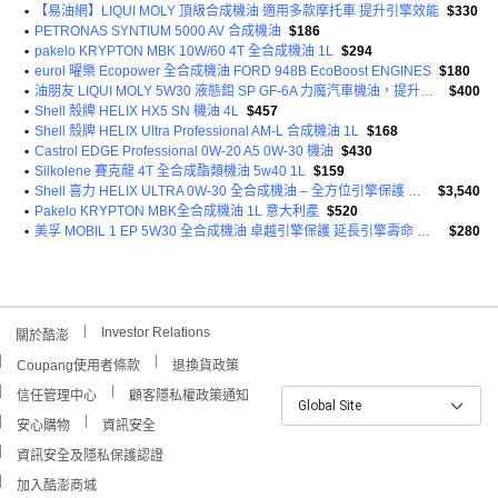
•
【易油網】LIQUI MOLY 頂級合成機油 適用多款摩托車 提升引擎效能
$330
•
PETRONAS SYNTIUM 5000 AV 合成機油
$186
•
pakelo KRYPTON MBK 10W/60 4T 全合成機油 1L
$294
•
eurol 曜樂 Ecopower 全合成機油 FORD 948B EcoBoost ENGINES
$180
•
油朋友 LIQUI MOLY 5W30 液態鉬 SP GF-6A 力魔汽車機油，提升引擎性能，減少摩擦，德國原裝進口
$400
•
Shell 殼牌 HELIX HX5 SN 機油 4L
$457
•
Shell 殼牌 HELIX Ultra Professional AM-L 合成機油 1L
$168
•
Castrol EDGE Professional 0W-20 A5 0W-30 機油
$430
•
Silkolene 賽克龍 4T 全合成酯類機油 5w40 1L
$159
•
Shell 喜力 HELIX ULTRA 0W-30 全合成機油 – 全方位引擎保護 提升燃油效率
$3,540
•
Pakelo KRYPTON MBK全合成機油 1L 意大利產
$520
•
美孚 MOBIL 1 EP 5W30 全合成機油 卓越引擎保護 延長引擎壽命 適用多種車型
$280
Investor Relations
關於酷澎
Coupang使用者條款
退換貨政策
信任管理中心
顧客隱私權政策通知
Global Site
安心購物
資訊安全
資訊安全及隱私保護認證
加入酷澎商城