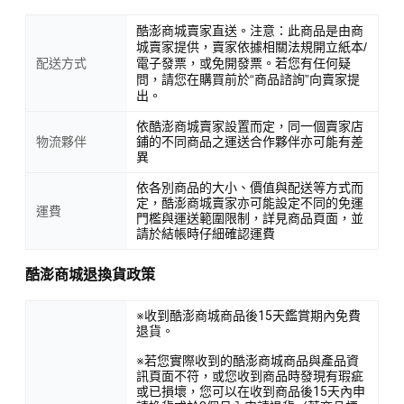
酷澎商城賣家直送。注意：此商品是由商
城賣家提供，賣家依據相關法規開立紙本/
配送方式
電子發票，或免開發票。若您有任何疑
問，請您在購買前於“商品諮詢”向賣家提
出。
依酷澎商城賣家設置而定，同一個賣家店
物流夥伴
鋪的不同商品之運送合作夥伴亦可能有差
異
依各別商品的大小、價值與配送等方式而
定，酷澎商城賣家亦可能設定不同的免運
運費
門檻與運送範圍限制，詳見商品頁面，並
請於結帳時仔細確認運費
酷澎商城退換貨政策
※收到酷澎商城商品後15天鑑賞期內免費
退貨。
※若您實際收到的酷澎商城商品與產品資
訊頁面不符，或您收到商品時發現有瑕疵
或已損壞，您可以在收到商品後15天內申