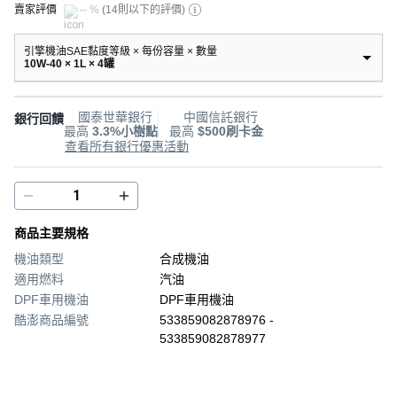
賣家評價
-- %
(
14則以下的評價
)
引擎機油SAE黏度等級 × 每份容量 × 數量
10W-40 × 1L × 4罐
國泰世華銀行
中國信託銀行
銀行回饋
最高
3.3%小樹點
最高
$500刷卡金
查看所有銀行優惠活動
商品主要規格
機油類型
合成機油
適用燃料
汽油
DPF車用機油
DPF車用機油
酷澎商品編號
533859082878976 -
533859082878977