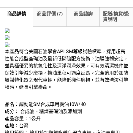
商品詳情
商品評價
(
7
)
商品諮詢
配送/換貨/退
貨說明
本產品符合美國石油學會API SM等級試驗標準，採用超高
性能合成型基礎油及最新低磷硫配方技術。油膜強韌安定，
並具極優異的抗氧化性及清淨潤滑效果，可有效清潔機件並
保護引擎減少磨損，換油里程可適度延長。完全適用於加裝
觸媒轉化器之現代車輛，能降低機件磨損，並有效清潔引擎
積污，延長引擎壽命。
品名：超動能SM合成車用機油10W/40
成分： 合成油、精煉基礎油及添加劑
產品容量：1公升
產地：台灣
適用範圍： 適用於加裝觸媒轉化器之車輛，汽油車專用