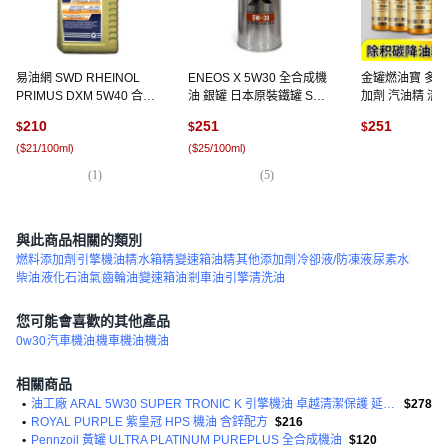
易油網 SWD RHEINOL
ENEOS X 5W30 全合成機
金罐燃油寶 多
PRIMUS DXM 5W40 合成
油 銀罐 日本原裝鐵罐 SP
加劑 汽油精 清
機油 全合成配方 有效保護
GF-6A 汽油 新日本, 1個,
耗, 1個, 一個
210
251
251
$
$
$
引擎 提升燃油效率, 1個,
1L
【抖音爆款保證
(
$21/100ml
)
(
$25/100ml
)
1L
(
1
)
(
1
)
(
5
)
與此商品相關的類別
燃料添加劑
引擎機油精
水箱精
變速箱油精
其他添加劑
冷卻液/防凍液
尿素水
柴油
液化石油氣
齒輪油
變速箱油
剎車油
引擎清洗油
您可能會喜歡的其他產品
0w30
汽車機油
機車機油
機油
相關商品
•
油工廠 ARAL 5W30 SUPER TRONIC K 引擎機油 卓越清潔保護 延長引擎壽命
$278
•
ROYAL PURPLE 紫皇冠 HPS 機油 含鋅配方
$216
•
Pennzoil 黃罐 ULTRA PLATINUM PUREPLUS 全合成機油
$120