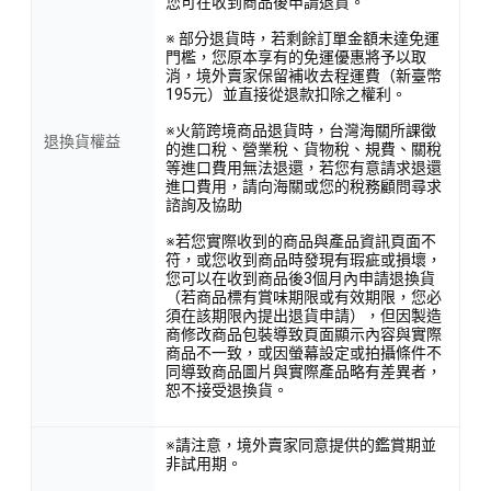
您可在收到商品後申請退貨。
※ 部分退貨時，若剩餘訂單金額未達免運
門檻，您原本享有的免運優惠將予以取
消，境外賣家保留補收去程運費（新臺幣
195元）並直接從退款扣除之權利。
※火箭跨境商品退貨時，台灣海關所課徵
退換貨權益
的進口稅、營業稅、貨物稅、規費、關稅
等進口費用無法退還，若您有意請求退還
進口費用，請向海關或您的稅務顧問尋求
諮詢及協助
※若您實際收到的商品與產品資訊頁面不
符，或您收到商品時發現有瑕疵或損壞，
您可以在收到商品後3個月內申請退換貨
（若商品標有賞味期限或有效期限，您必
須在該期限內提出退貨申請），但因製造
商修改商品包裝導致頁面顯示內容與實際
商品不一致，或因螢幕設定或拍攝條件不
同導致商品圖片與實際產品略有差異者，
恕不接受退換貨。
※請注意，境外賣家同意提供的鑑賞期並
非試用期。