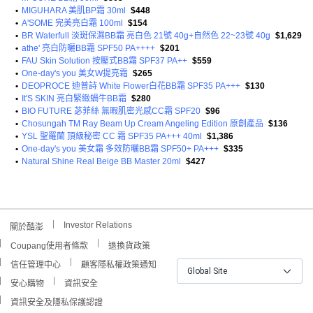
•
MIGUHARA 美肌BP霜 30ml
$448
•
A'SOME 完美亮白霜 100ml
$154
•
BR Waterfull 淡斑保濕BB霜 亮白色 21號 40g+自然色 22~23號 40g
$1,629
•
athe' 亮白防曬BB霜 SPF50 PA++++
$201
•
FAU Skin Solution 按壓式BB霜 SPF37 PA++
$559
•
One-day's you 美女W提亮霜
$265
•
DEOPROCE 迪普詩 White Flower白花BB霜 SPF35 PA+++
$130
•
It'S SKIN 亮白緊緻蝸牛BB霜
$280
•
BIO FUTURE 苾菲絲 無暇肌密光感CC霜 SPF20
$96
•
Chosungah TM Ray Beam Up Cream Angeling Edition 原創產品
$136
•
YSL 聖羅蘭 頂級秘密 CC 霜 SPF35 PA+++ 40ml
$1,386
•
One-day's you 美女霜 多效防曬BB霜 SPF50+ PA+++
$335
•
Natural Shine Real Beige BB Master 20ml
$427
Investor Relations
關於酷澎
Coupang使用者條款
退換貨政策
信任管理中心
顧客隱私權政策通知
Global Site
安心購物
資訊安全
資訊安全及隱私保護認證