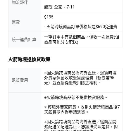
物流夥伴
超取: 全家、7-11
$195
運費
- 火箭跨境商品訂單價格超過$690免運費
一筆訂單中有數個商品，僅收一次運費(但
統一運費計算
商品可能分次配送)
火箭跨境退換貨政策
※因火箭跨境商品為海外直送，退貨時境
外賣家保留收取退貨處理費（新臺幣95
退貨費用
元）並直接從退款扣除之權利。
※火箭跨境商品恕不提供換貨服務。
※ 經境外賣家同意，收到火箭跨境商品後7
天鑑賞期內得申請退貨。
※因火箭跨境商品為海外直送，從商品開
始配送至配達為止，恕無法受理退貨，但