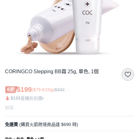
CORINGCO Slepping BB霜 25g, 單色, 1個
$199
6折
($79.6/10g)
$332
$133
首購折扣價
缺貨
免運費
(購買火箭跨境商品達 $690 時)