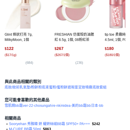
Glint 條狀打亮 7g,
FRESHIAN 仿蛋殼奶油腮
tip toe 柔霧
MilkyMoon, 1個
紅 6.5g, 1個, 08粉紅茶
4.5ml, 1個, F
122
267
180
$
$
$
(
$17/1g
)
(
$267/1個
)
(
$180/1個
)
(
684
)
(
236
)
(
3
)
與此商品相關的類別
底妝/妝前乳
氣墊/粉餅
粉底液
蜜粉/蜜粉餅
遮瑕膏
定妝噴霧
底妝套組
您可能會喜歡的其他產品
雪肌精bb霜
ver-22-chosungah
re-nk
midea-美的
bb霜
bb
日本-bb
相關商品
•
Sooryehan 秀雅韓 妍 耀妍絲絨BB霜 SPF50+ PA+++
$242
•
M-CURE BB霜 50ml
$863