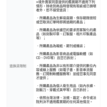
※境外賣家同意提供的鑑賞期不適用下列
情形，除收到商品時發現有瑕疵或已損壞
者外，恕不接受退貨：
．所購產品為生鮮易腐類、保存期限很短
或您取消訂單時即將過期的產品；
．所購產品為依據您的要求而客製化的產
品（如刻製印章、訂製服、相片印製產品
等）；
．所購產品為報紙、期刊或雜誌；
．所購產品為影音商品或電腦軟體（如
CD、DVD等）且您已拆封；
．所購產品為非以有形媒介提供的數位內
退換貨限制
容或線上服務（如電子書、影音串流服
務、訂閱制軟體服務等）並經您事先同意
才提供；
．所購產品為個人衛生用品（如內衣褲、
刮鬍刀、穿戴式美甲等）且已拆封；
．依照台灣法律、法規、裁定、命令或法
院判決不適用鑑賞期的任何其他情況。