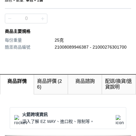
顏色 × 數量
:
單色 × 1個
商品主要規格
每份重量
25克
酷澎商品編號
21008089946387 - 21000276301700
商品詳情
商品評價
(
2
商品諮詢
配送/換貨/退
6
)
貨說明
火箭跨境資訊
深入了解 EZ WAY、進口稅、限制等。