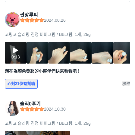
짠망루피
2024.08.26
코링코 슬리핑 진정 비비크림 / BB크림, 1개, 25g
0:13
還在為顏色發愁的小夥伴們快來看看吧！
對21位有幫助
檢舉
솔직0후기
2024.10.30
코링코 슬리핑 진정 비비크림 / BB크림, 1개, 25g