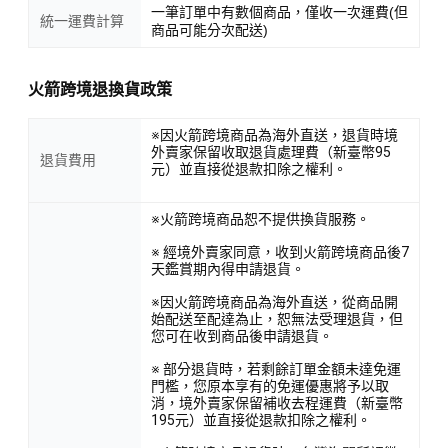
一筆訂單中有數個商品，僅收一次運費(但
統一運費計算
商品可能分次配送)
火箭跨境退換貨政策
※因火箭跨境商品為海外直送，退貨時境
外賣家保留收取退貨處理費（新臺幣95
退貨費用
元）並直接從退款扣除之權利。
※火箭跨境商品恕不提供換貨服務。
※ 經境外賣家同意，收到火箭跨境商品後7
天鑑賞期內得申請退貨。
※因火箭跨境商品為海外直送，從商品開
始配送至配達為止，恕無法受理退貨，但
您可在收到商品後申請退貨。
※ 部分退貨時，若剩餘訂單金額未達免運
門檻，您原本享有的免運優惠將予以取
消，境外賣家保留補收去程運費（新臺幣
195元）並直接從退款扣除之權利。