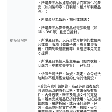
．所購產品為依據您的要求而客製化的產
品（如刻製印章、訂製服、相片印製產品
等）；
．所購產品為報紙、期刊或雜誌；
．所購產品為影音商品或電腦軟體（如
CD、DVD等）且您已拆封；
．所購產品為非以有形媒介提供的數位內
退換貨限制
容或線上服務（如電子書、影音串流服
務、訂閱制軟體服務等）並經您事先同意
才提供；
．所購產品為個人衛生用品（如內衣褲、
刮鬍刀、穿戴式美甲等）且已拆封；
．依照台灣法律、法規、裁定、命令或法
院判決不適用鑑賞期的任何其他情況。
※若您有意申請退貨，商品必須回復至您
收到商品時的原始狀態，並確保所有部
件、內外包裝、贈品及附加文件的完整
性。若商品或贈品已拆封使用、貼紙或標
籤脫落、吊牌拆除、或有任何部件、包
裝、贈品或附加文件遺失、故障、受到污
損等情況，您的退貨權益有可能受到影