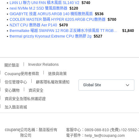
•
LIAN LI 聯力 UNI FAN 積木風扇 SL140 V2
$740
•
nexi NVMe M.2 SSD 雙風扇散熱器
$120
•
GIGABYTE 技嘉 AORUS ARGB 140 機殼散熱風扇
$536
•
COOLER MASTER 酷碼 HYPER 620S ARGB CPU散熱器
$700
•
NZXT CPU 散熱器 Aer P140
$470
•
thermaltake 曜越 SWAFAN 12 RGB 正反轉水冷排風扇 TT RGB軟體控制 5V
$1,840
•
thermal grizzly Kryonaut Extreme CPU 散熱膠 2g
$527
Investor Relations
關於酷澎
Coupang使用者條款
退換貨政策
信任管理中心
顧客隱私權政策通知
Global Site
安心購物
資訊安全
資訊安全及隱私保護認證
加入酷澎商城
公司名稱：酷澎股份有
客服中心：0809-088-810 (免費) / 02-5592-
限公司
電子郵件：help_tw@coupang.com