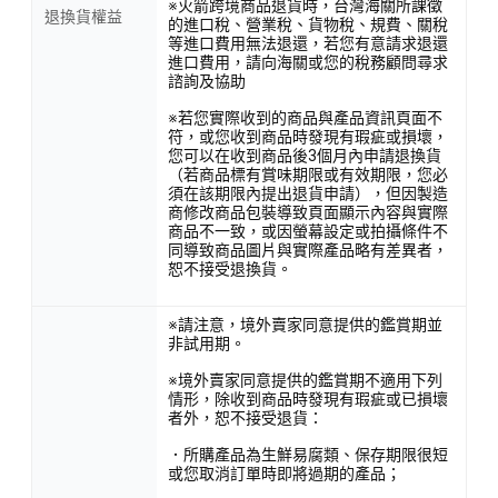
※火箭跨境商品退貨時，台灣海關所課徵
退換貨權益
的進口稅、營業稅、貨物稅、規費、關稅
等進口費用無法退還，若您有意請求退還
進口費用，請向海關或您的稅務顧問尋求
諮詢及協助
※若您實際收到的商品與產品資訊頁面不
符，或您收到商品時發現有瑕疵或損壞，
您可以在收到商品後3個月內申請退換貨
（若商品標有賞味期限或有效期限，您必
須在該期限內提出退貨申請），但因製造
商修改商品包裝導致頁面顯示內容與實際
商品不一致，或因螢幕設定或拍攝條件不
同導致商品圖片與實際產品略有差異者，
恕不接受退換貨。
※請注意，境外賣家同意提供的鑑賞期並
非試用期。
※境外賣家同意提供的鑑賞期不適用下列
情形，除收到商品時發現有瑕疵或已損壞
者外，恕不接受退貨：
．所購產品為生鮮易腐類、保存期限很短
或您取消訂單時即將過期的產品；