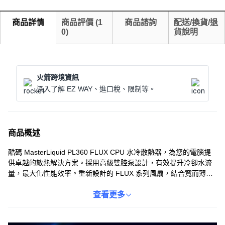
商品詳情
商品評價
(
1
商品諮詢
配送/換貨/退
0
)
貨說明
火箭跨境資訊
深入了解 EZ WAY、進口稅、限制等。
商品概述
酷碼 MasterLiquid PL360 FLUX CPU 水冷散熱器，為您的電腦提
供卓越的散熱解決方案。採用高級雙腔泵設計，有效提升冷卻水流
量，最大化性能效率。重新設計的 FLUX 系列風扇，結合寬而薄的
散熱器，提供卓越的熱循環性能。透過 MasterPlus+ 軟體，您可以
輕鬆設定 ARGB 燈光效果，打造獨一無二的個人化風格。無論是遊
查看更多
戲玩家還是專業人士，PL360 FLUX 都能確保您的 CPU 在高負載下
保持穩定運行。