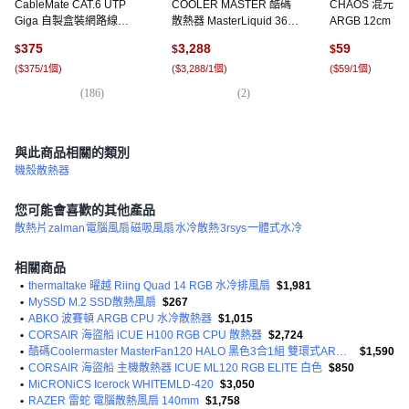
CableMate CAT.6 UTP
COOLER MASTER 酷碼
CHAOS 混元 -C
Giga 自製盒裝網路線
散熱器 MasterLiquid 360L
ARGB 12cm
CM1173, 黑色, 100m, 單
Core ARGB 無ARGB控制
風扇, 1個, 凜
375
3,288
59
$
$
$
一商品, 1個
器 394 x 119 x 27mm, 黑
(
$375/1個
)
(
$3,288/1個
)
(
$59/1個
)
色, 1個
(
186
)
(
2
)
(
1
)
與此商品相關的類別
機殼散熱器
您可能會喜歡的其他產品
散熱片
zalman
電腦風扇
磁吸風扇
水冷散熱
3rsys
一體式水冷
相關商品
•
thermaltake 曜越 Riing Quad 14 RGB 水冷排風扇
$1,981
•
MySSD M.2 SSD散熱風扇
$267
•
ABKO 波賽頓 ARGB CPU 水冷散熱器
$1,015
•
CORSAIR 海盜船 iCUE H100 RGB CPU 散熱器
$2,724
•
酷碼Coolermaster MasterFan120 HALO 黑色3合1組 雙環式ARGB光效(二代)
$1,590
•
CORSAIR 海盜船 主機散熱器 ICUE ML120 RGB ELITE 白色
$850
•
MiCRONiCS Icerock WHITEMLD-420
$3,050
•
RAZER 雷蛇 電腦散熱風扇 140mm
$1,758