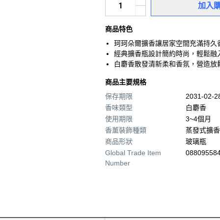
加入
商品特色
珂珂朵爾擴香讓居家空間充滿持久
經典擴香瓶設計簡約時尚，輕鬆融
白麝香散發清新柔和香氛，營造放
商品主要規格
保存期限
2031-02-
香味類型
白麝香
使用期限
3~4個月
香薰裝飾種類
蒸發式擴香
商品形狀
玻璃瓶
Global Trade Item
08809558
Number