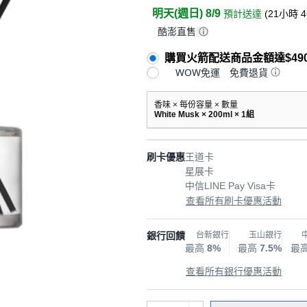
明天(週日) 8/9
預計送達
(
21小時 
酷澎直售
購買火箭配送商品金額達$49
WOW免運
免費退貨
香味 × 每份容量 × 數量
White Musk × 200ml × 1組
刷卡優惠
王道卡
星展卡
中信LINE Pay Visa卡
查看所有刷卡優惠活動
銀行回饋
台新銀行
玉山銀行
最高
8%
最高
7.5%
最
查看所有銀行優惠活動