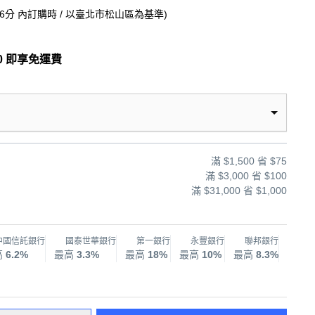
46分
內訂購時
/ 以臺北市松山區為基準
)
0 即享免運費
滿 $1,500 省 $75
滿 $3,000 省 $100
滿 $31,000 省 $1,000
中國信託銀行
國泰世華銀行
第一銀行
永豐銀行
聯邦銀行
兆
高
6.2%
最高
3.3%
最高
18%
最高
10%
最高
8.3%
最高