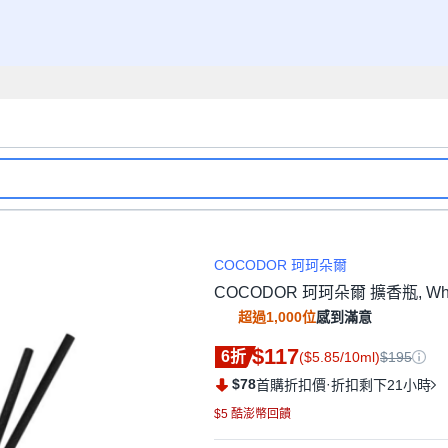
COCODOR 珂珂朵爾
COCODOR 珂珂朵爾 擴香瓶, White 
超過1,000位
感到滿意
$117
6折
($5.85/10ml)
$195
$78
·
首購折扣價
折扣剩下21小時
$5 酷澎幣回饋