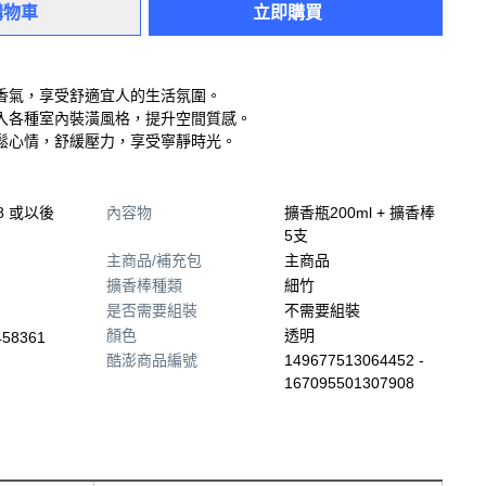
購物車
立即購買
香氣，享受舒適宜人的生活氛圍。
入各種室內裝潢風格，提升空間質感。
鬆心情，舒緩壓力，享受寧靜時光。
28 或以後
內容物
擴香瓶200ml + 擴香棒
5支
主商品/補充包
主商品
擴香棒種類
細竹
是否需要組裝
不需要組裝
顏色
透明
458361
酷澎商品編號
149677513064452 -
167095501307908