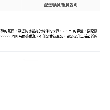
配送/換貨/退貨說明
適寧靜的氛圍，讓您彷彿置身於純淨的世界。200ml 的容量，搭配擴
odor 珂珂朵爾擴香瓶，不僅是香氛產品，更是提升生活品質的