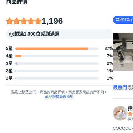
商品評價
1,196
當地評論 (1
超過1,000位感到滿意
5星
87
%
4星
7
%
3星
2
%
2星
1
%
1星
1
%
最熱門
最
酷澎上販售之同一商品的商品評價，商品賣家可能有所不同。
商品評價管理原則
挖
賣
COCODOR 