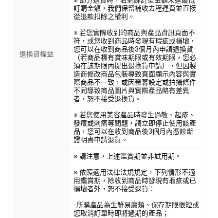
訂購金額，我們保留補收去程運費並直接
從退款扣除之權利。
※ 若您實際收到的商品與產品資訊頁面不
符，或您收到商品時發現有瑕疵或損壞，
您可以在收到商品後3個月內申請退換貨
退換貨權益
（若商品標有賞味期限或有效期限，您必
須在該期限內提出退換貨申請），但因製
造商修改商品包裝導致頁面顯示內容與實
際商品不一致，或因螢幕設定或拍攝條件
不同導致商品圖片與實際產品略有差異
者，恕不接受退換貨。
※ 若您使用美容產品時發生過敏、起疹、
發癢或刺痛等問題，請立即停止使用該產
品，您可以在收到商品後3個月內憑診斷
證明書申請退貨。
※ 請注意，上述鑑賞期並非試用期。
※ 依照適用法律法規規定，下列情形不適
用鑑賞期，除收到商品時發現有瑕疵或已
損壞者外，恕不接受退貨：
· 所購產品為生鮮易腐類、保存期限很短或
您取消訂單時即將過期的產品；