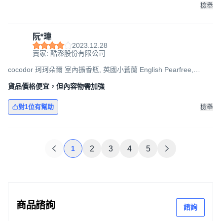
檢舉
阮*瑋
2023.12.28
賣家: 酷澎股份有限公司
cocodor 珂珂朵爾 室內擴香瓶, 英國小蒼蘭 English Pearfree,
200ml, 1瓶
貨品價格便宜，但內容物需加強
對1位有幫助
檢舉
1
2
3
4
5
商品諮詢
諮詢