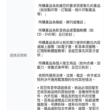
· 所購產品為依據您的要求而客製化的產品
（如刻製印章、訂製服、相片印製產品
等）；
· 所購產品為報紙、期刊或雜誌；
· 所購產品為影音商品或電腦軟體（如
CD、DVD等）且已拆封；
· 所購產品為非以有形媒介提供的數位內容
或線上服務（如電子書、影音串流服務、
訂閱制軟體服務等）並經您事先同意才提
供；
退換貨限制
· 所購產品為個人衛生用品（如內衣褲、刮
鬍刀、穿戴式美甲等）且您已拆封；
· 依照所適用法律、法規、裁定、命令或法
院判決不適用鑑賞期的任何其他情況。
※ 若您有意申請退換貨，商品必須回復至
您收到商品時的原始狀態，並確保所有部
件、內外包裝、贈品及附加文件的完整
性。若商品或贈品已拆封使用、貼紙或標
籤脫落、吊牌拆除、或有任何部件、包
裝、贈品或附加文件遺失、故障、受到污