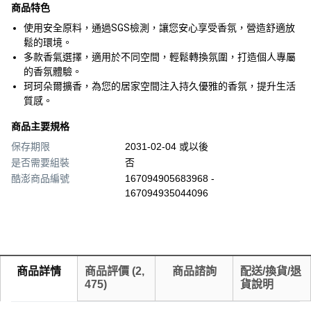
商品特色
使用安全原料，通過SGS檢測，讓您安心享受香氛，營造舒適放
鬆的環境。
多款香氣選擇，適用於不同空間，輕鬆轉換氛圍，打造個人專屬
的香氛體驗。
珂珂朵爾擴香，為您的居家空間注入持久優雅的香氛，提升生活
質感。
商品主要規格
保存期限
2031-02-04 或以後
是否需要組裝
否
酷澎商品編號
167094905683968 -
167094935044096
商品詳情
商品評價
(
2,
商品諮詢
配送/換貨/退
475
)
貨說明