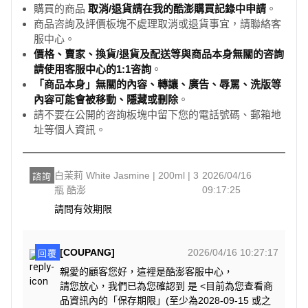
購買的商品
取消/退貨請在我的酷澎購買記錄中申請
。
商品咨詢及評價板塊不處理取消或退貨事宜，請聯絡客
服中心。
價格、賣家、換貨/退貨及配送等與商品本身無關的咨詢
請使用客服中心的1:1咨詢
。
「商品本身」無關的內容、轉讓、廣告、辱罵、洗版等
內容可能會被移動、隱藏或刪除
。
請不要在公開的咨詢板塊中留下您的電話號碼、郵箱地
址等個人資訊。
白茉莉 White Jasmine | 200ml | 3
2026/04/16
諮詢
瓶 酷澎
09:17:25
請問有效期限
[COUPANG]
2026/04/16 10:27:17
回覆
親愛的顧客您好，這裡是酷澎客服中心，
請您放心，我們已為您確認到 是 <目前為您查看商
品資訊內的「保存期限」(至少為2028-09-15 或之