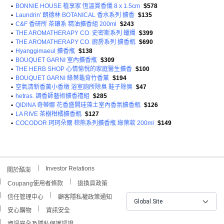
•
BONNIE HOUSE 植享家 恆溫賞香儀 8 x 1.5cm
$578
•
Laundrin' 朗德林 BOTANICAL 香水系列 擴香
$135
•
C&F 香研所 茶鑲系 精油擴香組 200ml
$243
•
THE AROMATHERAPY CO. 史密斯系列 蠟燭
$399
•
THE AROMATHERAPY CO. 廚房系列 擴香瓶
$690
•
Hyanggimaeul 擴香瓶
$138
•
BOUQUET GARNI 室內擴香瓶
$309
•
THE HERB SHOP 心情愉悅的家庭醫生擴香
$100
•
BOUQUET GARNI 綠葉龜背竹香薰
$194
•
空氣清新香薰小香墩 浴室廁所除臭 鞋子除臭
$47
•
hetras. 調香師藝術擴香禮組
$285
•
QIDINA 奇蒂娜 花香盛開珪藻土室內香氛擴香瓶
$126
•
LA RIVE 茶樹柑橘擴香瓶
$127
•
COCODOR 珂珂朵爾 棕熊系列擴香瓶 綠葉款 200ml
$149
Investor Relations
關於酷澎
Coupang使用者條款
退換貨政策
信任管理中心
顧客隱私權政策通知
Global Site
安心購物
資訊安全