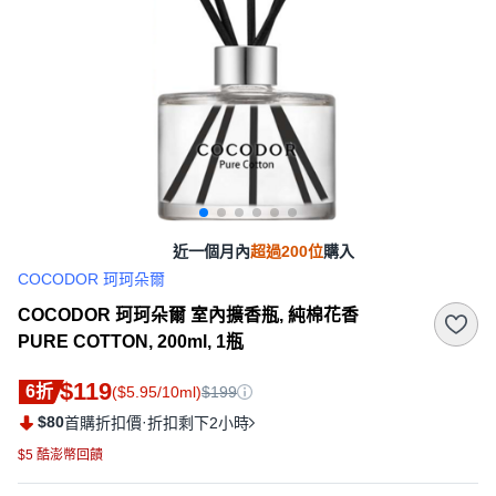
近一個月內
超過200位
購入
COCODOR 珂珂朵爾
COCODOR 珂珂朵爾 室內擴香瓶, 純棉花香
PURE COTTON, 200ml, 1瓶
$119
6折
($5.95/10ml)
$199
$80
·
首購折扣價
折扣剩下2小時
$5 酷澎幣回饋