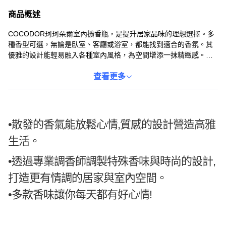
商品概述
COCODOR珂珂朵爾室內擴香瓶，是提升居家品味的理想選擇。多
種香型可選，無論是臥室、客廳或浴室，都能找到適合的香氛。其
優雅的設計能輕易融入各種室內風格，為空間增添一抹精緻感。使
用簡單，只需插入擴香棒，即可享受持久的香氣。通過SGS安全檢
測，不含甲醇等有害物質，讓您使用，享受美好的香氛生活。
查看更多
•散發的香氣能放鬆心情,質感的設計營造高雅
生活。
•透過專業調香師調製特殊香味與時尚的設計,
打造更有情調的居家與室內空間。
•多款香味讓你每天都有好心情!