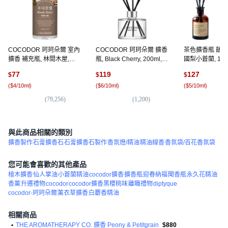
COCODOR 珂珂朵爾 室內
COCODOR 珂珂朵爾 擴香
茶色擴香瓶 飯店
擴香 補充瓶, 林間木屋,
瓶, Black Cherry, 200ml, 1
國梨小蒼蘭, 120m
200ml, 1瓶
組
77
119
127
$
$
$
(
$4/10ml
)
(
$6/10ml
)
(
$5/10ml
)
(
79,256
)
(
1,200
)
(
2
與此商品相關的類別
擴香製作
石膏擴香石
石膏擴香石製作
香氛燈/精油
精油線香
香氛袋/百花香氛袋
您可能會喜歡的其他產品
檜木擴香
仙人掌油
小蒼蘭精油
cocodor擴香
擴香瓶
迎春納福
聞香瓶
永久花精油
香薰
升遷禮物
cocodor
cocodor擴香黑櫻桃味
離職禮物
diptyque
cocodor-珂珂朵爾
薰衣草擴香
白麝香精油
相關商品
•
THE AROMATHERAPY CO. 擴香 Peony & Petitgrain
$880