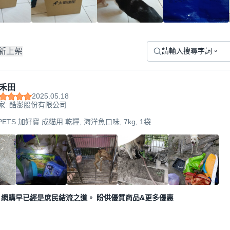
新上架
禾田
2025.05.18
家: 酷澎股份有限公司
 PETS 加好寶 成貓用 乾糧, 海洋魚口味, 7kg, 1袋
網購早已經是庶民結流之道。 盼供優質商品&更多優惠