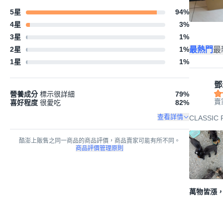
5星
94
%
4星
3
%
3星
1
%
最熱門
最
2星
1
%
1星
1
%
鄧
營養成分
標示很詳細
79
%
賣
喜好程度
很愛吃
82
%
查看詳情
CLASSIC
酷澎上販售之同一商品的商品評價，商品賣家可能有所不同。
商品評價管理原則
萬物皆漲，