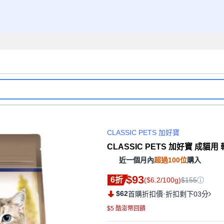
CLASSIC PETS 加好寶
CLASSIC PETS 加好寶 成貓用 乾
近一個月內
超過100位
購入
$93
6折
($6.2/100g)
$155
$62
·
首購折扣價
折扣剩下03分
$5 酷澎幣回饋