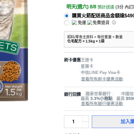
明天(週六) 8/8
預計送達
(
3分
內訂
購買火箭配送商品金額達$49
免運
免費退貨
飼料/零食主原料 × 每份重量 × 數量
化毛配方 × 1.5kg × 1袋
刷卡優惠
王道卡
星展卡
中信LINE Pay Visa卡
查看所有刷卡優惠活動
國泰世華銀行
中國信
銀行回饋
最高
3.3%小樹點
最高
$5
查看所有銀行優惠活動
加入