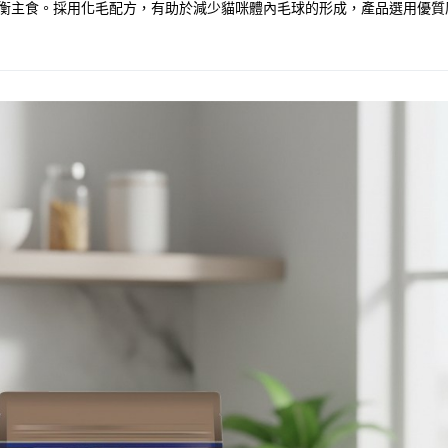
的營養均衡主食。採用化毛配方，有助於減少貓咪體內毛球的形成，產品選用