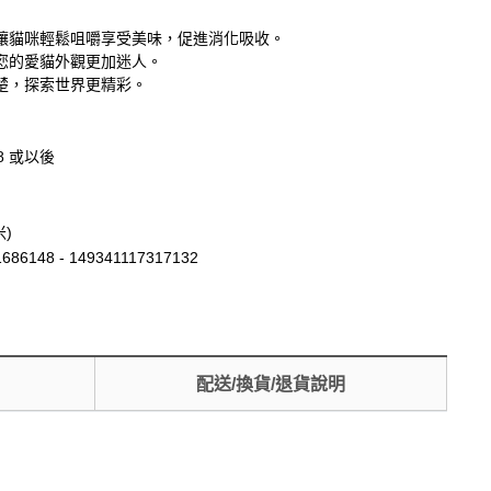
讓貓咪輕鬆咀嚼享受美味，促進消化吸收。
您的愛貓外觀更加迷人。
楚，探索世界更精彩。
18 或以後
米)
686148 - 149341117317132
配送/換貨/退貨說明