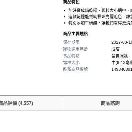
商品特色
加好寶成貓乾糧，顆粒大小適中，
這款乾糧能幫助貓咪亮麗毛色，讓
特別添加牛磺酸，讓牠們看得更清
商品主要規格
保存期限
2027-03-
寵物適用年齡
成貓
食品特點
營養照護
顆粒大小
中(8-13毫
酷澎商品編號
149340391
商品評價
(
4,557
)
商品諮詢