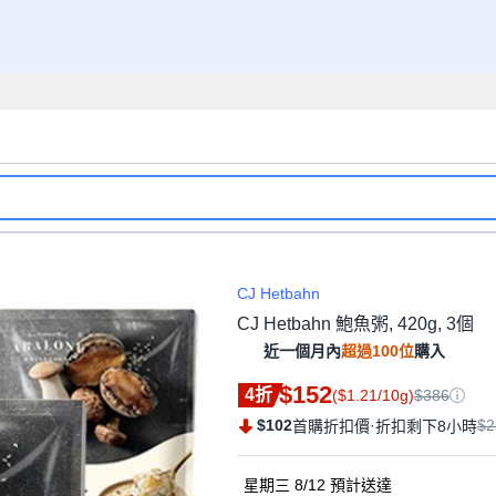
CJ Hetbahn
CJ Hetbahn 鮑魚粥, 420g, 3個
近一個月內
超過100位
購入
$152
4折
($1.21/10g)
$386
$102
·
$2
首購折扣價
折扣剩下8小時
星期三 8/12
預計送達