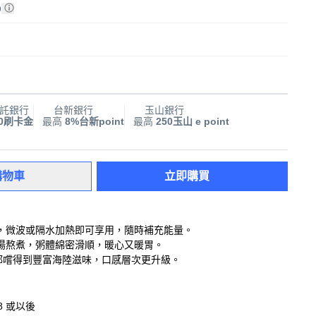
)
託銀行
台新銀行
玉山銀行
00刷卡金
最高
8%台新point
最高
250玉山 e point
購物車
立即購買
，微波或隔水加熱即可享用，隨時補充能量。
湯熬煮，粥體綿密滑順，暖心又暖胃。
都嚐得到豐富海陸滋味，口感層次更升級。
08 或以後