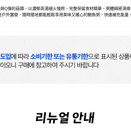
滿的鮑魚與Q彈的菇類，以濃郁高湯細火慢熬，完整保留食材精華。粥體綿密
是戶外露營，隨時隨地都能輕鬆享用美味又暖心的鮑魚粥，快速補充能量