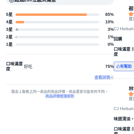
蔡
5星
85
%
賣家
4星
10
%
CJ Hetba
3星
3
%
2星
1
%
回購
1星
0
%
口味滿意
度
口味滿意
好吃
75
%
有幫助
度
查看詳情
林
酷澎上販售之同一商品的商品評價，商品賣家可能有所不同。
商品評價管理原則
賣家
CJ Hetba
味道清淡
口味滿意