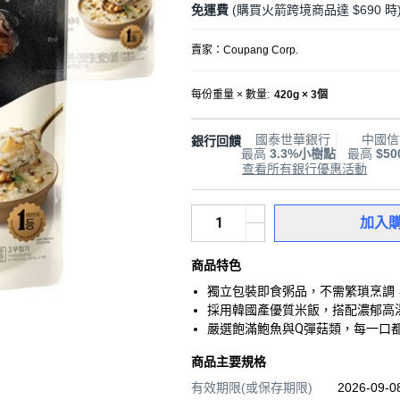
免運費
(購買火箭跨境商品達 $690 時
賣家：
Coupang Corp.
每份重量 × 數量
:
420g × 3個
國泰世華銀行
中國信
銀行回饋
最高
3.3%小樹點
最高
$5
查看所有銀行優惠活動
加入
商品特色
獨立包裝即食粥品，不需繁瑣烹調
採用韓國產優質米飯，搭配濃郁高
嚴選飽滿鮑魚與Q彈菇類，每一口
商品主要規格
有效期限(或保存期限)
2026-09-