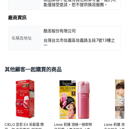
能僅接受退貨，恕不提供換貨服務。
廠商資訊
酷澎股份有限公司
名稱及地址
台灣台北市信義區信義路五段7號13樓之
一
其他顧客一起購買的商品
CIELO 宣若 EX 染髮霜 簡
Liese 莉婕 頂級一按即梳
Liese 莉婕 泡