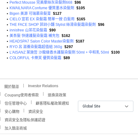
•
Perfect Mousse 完美摩絲灰染髮劑668
$96
•
KWAILNARA Confume 優質墨水染髮劑
$105
•
Bigen 美源 可瑞慕染髮膏
$127
•
CIELO 宣若 EX 染髮霜 簡單一按 白髮用
$165
•
THE FACE SHOP 菲詩小舖 Stylist 絲滑染髮霜染髮劑
$96
•
innisfree 山茶花染髮霜
$90
•
美吾髮 快速護髮染髮霜 補充包
$162
•
HEADSPA7 Salon Color Master染髮劑
$187
•
RYO 呂 滋養染髮霜超值組 360g
$297
•
L'AISANZ 萊施哲 沙龍級香水護髮染髮劑 50ml + 中和乳 50ml
$100
•
COLORFUL 卡樂芙 優質染髮霜
$89
Investor Relations
關於酷澎
Coupang使用者條款
退換貨政策
信任管理中心
顧客隱私權政策通知
Global Site
安心購物
資訊安全
資訊安全及隱私保護認證
加入酷澎商城