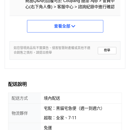
商品Q&A的回覆可於 Coupang 酷澎 App > 會員中
心(右下角人像) > 客服中心 > 諮詢紀錄中進行確認
查看全部
如您發現商品有不實廣告、侵害智慧財產權或其他不適
檢舉
合銷售之情形，請提出檢舉
配送說明
配送方式
境內配送
宅配：黑貓宅急便（週一到週六）
物流夥伴
超取：全家、7-11
免運