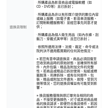
· 所購產品為影音商品或電腦軟體（如
CD、DVD等）且已拆封；
· 所購產品為非以有形媒介提供的數位內容
或線上服務（如電子書、影音串流服務、
訂閱制軟體服務等）並經您事先同意才提
供；
退換貨限制
· 所購產品為個人衛生用品（如內衣褲、刮
鬍刀、穿戴式美甲等）且您已拆封；
· 依照所適用法律、法規、裁定、命令或法
院判決不適用鑑賞期的任何其他情況。
※ 若您有意申請退換貨，商品必須回復至
您收到商品時的原始狀態，並確保所有部
件、內外包裝、贈品及附加文件的完整
性。若商品或贈品已拆封使用、貼紙或標
籤脫落、吊牌拆除、或有任何部件、包
裝、贈品或附加文件遺失、故障、受到污
損等情況，您的退換貨權益有可能受到影
響。
※ 換貨服務僅限與原訂單完全相同的商
品，不接受更換顏色、尺寸或其他商品規
格的換貨請求。即便符合換貨條件，若因
商品庫存不足或有其他商業考量，我們可