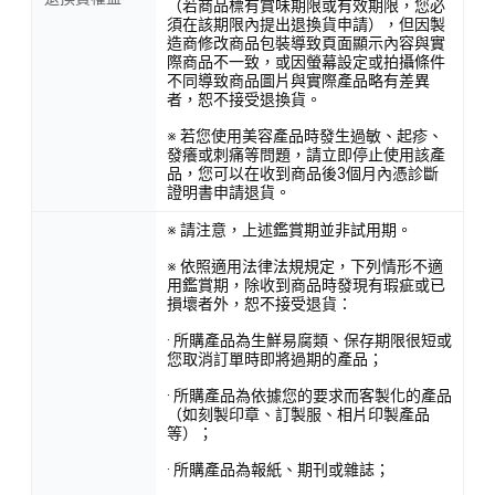
（若商品標有賞味期限或有效期限，您必
須在該期限內提出退換貨申請），但因製
造商修改商品包裝導致頁面顯示內容與實
際商品不一致，或因螢幕設定或拍攝條件
不同導致商品圖片與實際產品略有差異
者，恕不接受退換貨。
※ 若您使用美容產品時發生過敏、起疹、
發癢或刺痛等問題，請立即停止使用該產
品，您可以在收到商品後3個月內憑診斷
證明書申請退貨。
※ 請注意，上述鑑賞期並非試用期。
※ 依照適用法律法規規定，下列情形不適
用鑑賞期，除收到商品時發現有瑕疵或已
損壞者外，恕不接受退貨：
· 所購產品為生鮮易腐類、保存期限很短或
您取消訂單時即將過期的產品；
· 所購產品為依據您的要求而客製化的產品
（如刻製印章、訂製服、相片印製產品
等）；
· 所購產品為報紙、期刊或雜誌；