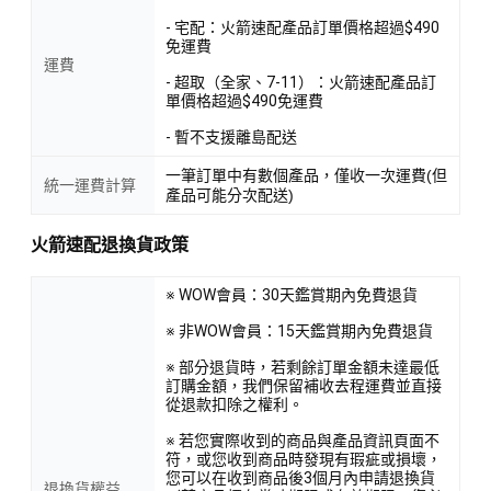
- 宅配：火箭速配產品訂單價格超過$490
免運費
運費
- 超取（全家、7-11）：火箭速配產品訂
單價格超過$490免運費
- 暫不支援離島配送
一筆訂單中有數個產品，僅收一次運費(但
統一運費計算
產品可能分次配送)
火箭速配退換貨政策
※ WOW會員：30天鑑賞期內免費退貨
※ 非WOW會員：15天鑑賞期內免費退貨
※ 部分退貨時，若剩餘訂單金額未達最低
訂購金額，我們保留補收去程運費並直接
從退款扣除之權利。
※ 若您實際收到的商品與產品資訊頁面不
符，或您收到商品時發現有瑕疵或損壞，
您可以在收到商品後3個月內申請退換貨
退換貨權益