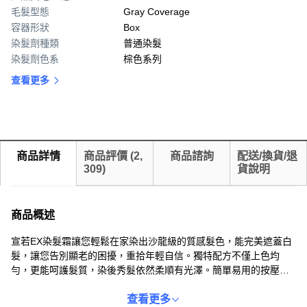
毛髮型態
Gray Coverage
容器形狀
Box
染髮劑種類
普通染髮
染髮劑色系
棕色系列
查看更多
商品詳情
商品評價
(
2,
商品諮詢
配送/換貨/退
309
)
貨說明
商品概述
宣若EX染髮霜讓您輕鬆在家染出沙龍級的質感髮色，能完美遮蓋白
髮，讓您告別顯老的困擾，重拾年輕自信。獨特配方不僅上色均
勻，更能呵護髮質，染後秀髮依然柔順有光澤。簡單易用的按壓式
設計，無需調和，方便快捷，即使是初次染髮也能輕鬆上手。每盒
包含1劑40g和2劑40g，足夠一次完整染髮，讓您在家也能享受專業
查看更多