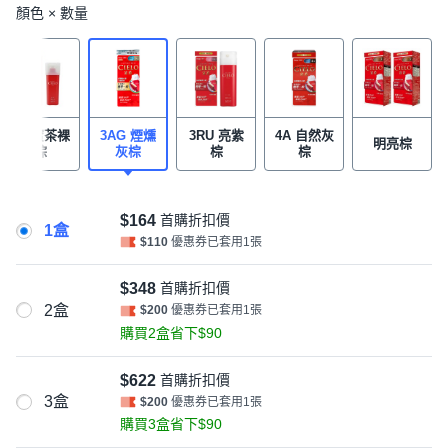
顏色 × 數量
1N 蜜茶裸
3AG 煙燻
3RU 亮紫
4A 自然灰
明亮棕
棕
灰棕
棕
棕
$164
首購折扣價
1盒
$110
優惠券已套用1張
$348
首購折扣價
2盒
$200
優惠券已套用1張
購買2盒省下$90
$622
首購折扣價
3盒
$200
優惠券已套用1張
購買3盒省下$90