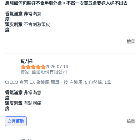
想想如何包裝好不會壓到外盒。不然一次買五盒要送人送不出去
香氣滿意
非常滿意
度
頭皮刺激
不會刺激頭皮
度
檢舉
紀*棉
2026.07.13
賣家: 酷澎股份有限公司
CIELO 宣若 EX 染髮霜 簡單一按 白髮用, 5 自然棕, 1盒
香氣滿意
非常滿意
度
頭皮刺激
有點刺痛
度
有幫助
檢舉