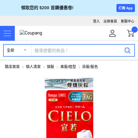
領取您的 $200 首購優惠卷!
打開 App
登入
註冊會員
客服中心
全部
酷澎首頁
個人清潔
頭髮
美髮/造型
染髮/髮色