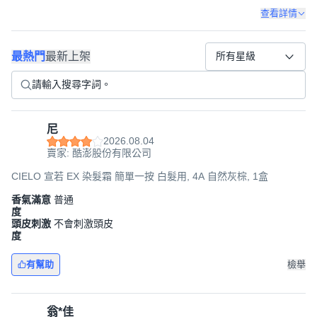
查看詳情
最熱門
最新上架
所有星級
尼
2026.08.04
賣家: 酷澎股份有限公司
CIELO 宣若 EX 染髮霜 簡單一按 白髮用, 4A 自然灰棕, 1盒
香氣滿意
普通
度
頭皮刺激
不會刺激頭皮
度
有幫助
檢舉
翁*佳