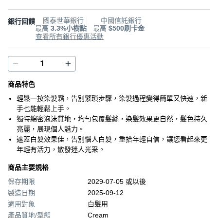
國泰世華銀行
中國信託銀行
銀行回饋
最高
3.3%小樹點
最高
$500刷卡金
查看所有銀行優惠活動
商品特色
輕鬆一按染髮霜，告別繁瑣步驟，染髮過程變得簡單又快速，新
手也能輕鬆上手。
獨特綿密泡沫質地，均勻包覆髮絲，染髮效果更自然，髮色持久
亮麗，展現個人魅力。
遮蓋白髮效果佳，告別惱人白髮，重拾年輕自信，讓您看起來更
年輕有活力，散發迷人光采。
商品主要規格
保存期限
2029-07-05 或以後
製造日期
2025-09-12
適用對象
白髮用
產品質地/型態
Cream