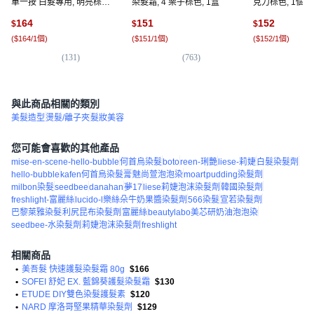
單一按 白髮專用, 明亮棕, 1
染髮霜, 4 栗子棕色, 1盒
克力棕色, 1個
盒
164
151
152
$
$
$
(
$164/1個
)
(
$151/1個
)
(
$152/1個
)
(
131
)
(
763
)
(
3
與此商品相關的類別
美髮造型
燙髮/離子夾
髮妝美容
您可能會喜歡的其他產品
mise-en-scene-hello-bubble
何首烏染髮
boto
reen-琍艷
liese-莉婕
白髮染髮劑
hello-bubble
kafen何首烏染髮膏
魅尚萱泡泡染
moart
pudding染髮劑
milbon染髮
seedbee
danahan
夢17
liese莉婕泡沫染髮劑
韓國染髮劑
freshlight-富麗絲
lucido-l樂絲朵牛奶果醬染髮劑
566染髮
宣若染髮劑
巴黎萊雅染髮
利尻昆布染髮劑
富麗絲
beautylabo美芯研奶油泡泡染
seedbee-水染髮劑
莉婕泡沫染髮劑
freshlight
相關商品
•
美吾髮 快速護髮染髮霜 80g
$166
•
SOFEI 舒妃 EX. 藍錦葵護髮染髮霜
$130
•
ETUDE DIY雙色染髮護髮素
$120
•
NARD 摩洛哥堅果精華染髮劑
$129