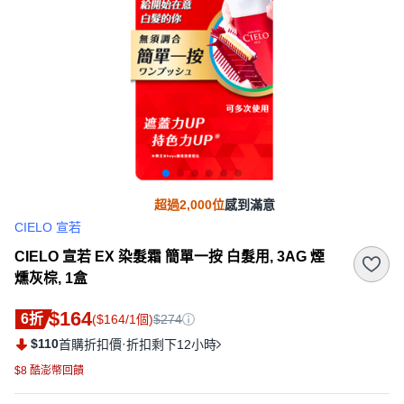
超過2,000位
感到滿意
CIELO 宣若
CIELO 宣若 EX 染髮霜 簡單一按 白髮用, 3AG 煙
燻灰棕, 1盒
$164
6折
($164/1個)
$274
$110
·
首購折扣價
折扣剩下12小時
$8 酷澎幣回饋