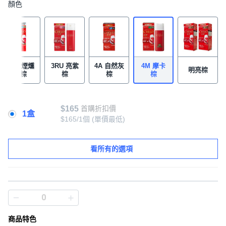
顏色
3AG 煙燻
3RU 亮紫
4A 自然灰
4M 摩卡
明亮棕
灰棕
棕
棕
棕
$165
首購折扣價
1盒
$165/1個
(單價最低)
看所有的選項
商品特色