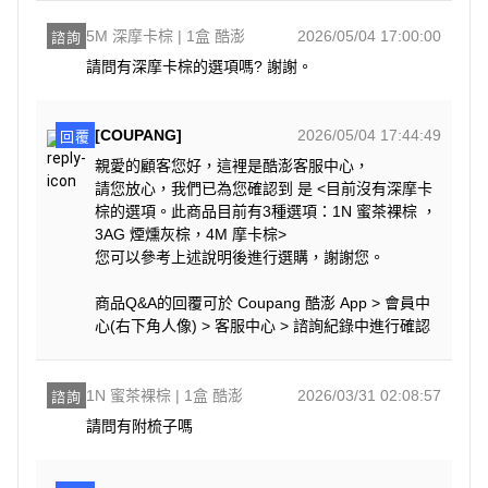
5M 深摩卡棕 | 1盒 酷澎
2026/05/04 17:00:00
諮詢
請問有深摩卡棕的選項嗎? 謝謝。
[COUPANG]
2026/05/04 17:44:49
回覆
親愛的顧客您好，這裡是酷澎客服中心，
請您放心，我們已為您確認到 是 <目前沒有深摩卡
棕的選項。此商品目前有3種選項：1N 蜜茶裸棕 ，
3AG 煙燻灰棕，4M 摩卡棕>
您可以參考上述說明後進行選購，謝謝您。
商品Q&A的回覆可於 Coupang 酷澎 App > 會員中
心(右下角人像) > 客服中心 > 諮詢紀錄中進行確認
1N 蜜茶裸棕 | 1盒 酷澎
2026/03/31 02:08:57
諮詢
請問有附梳子嗎