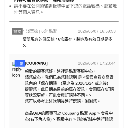
請不要在公開的咨詢板塊中留下您的電話號碼、郵箱地
址等個人資訊。
4 淺栗棕 | 6盒 酷澎
2026/05/07 16:59:53
諮詢
請問現有的淺栗棕 / 6盒庫存，製造及有效日期是多
久
[COUPANG]
2026/05/07 17:23:44
回覆
親愛的顧客您好，這裡是酷澎客服中心，
請您放心，我們已為您確認到 是 <請您查看商品資
訊內的「保存期限」(至少為 2028/1/24 或之後)
提醒您，此日期為目前的庫存資訊，會因庫存/訂購
等狀況更新，可能會與訂購時不同。>
您可以參考上述說明後進行選購，謝謝您。
商品Q&A的回覆可於 Coupang 酷澎 App > 會員中
心(右下角人像) > 客服中心 > 諮詢紀錄中進行確認