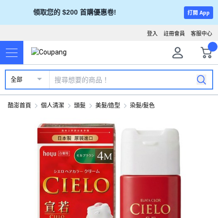
領取您的 $200 首購優惠卷!
打開 App
登入
註冊會員
客服中心
全部
酷澎首頁
個人清潔
頭髮
美髮/造型
染髮/髮色