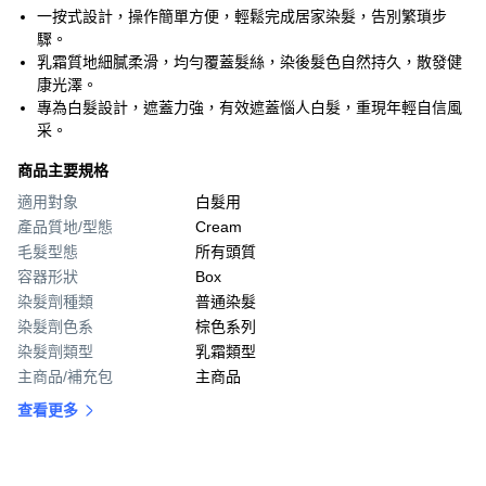
一按式設計，操作簡單方便，輕鬆完成居家染髮，告別繁瑣步
驟。
乳霜質地細膩柔滑，均勻覆蓋髮絲，染後髮色自然持久，散發健
康光澤。
專為白髮設計，遮蓋力強，有效遮蓋惱人白髮，重現年輕自信風
采。
商品主要規格
適用對象
白髮用
產品質地/型態
Cream
毛髮型態
所有頭質
容器形狀
Box
染髮劑種類
普通染髮
染髮劑色系
棕色系列
染髮劑類型
乳霜類型
主商品/補充包
主商品
查看更多