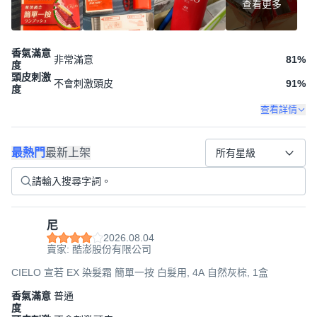
查看更多
香氣滿意
非常滿意
81
%
度
頭皮刺激
不會刺激頭皮
91
%
度
查看詳情
最熱門
最新上架
所有星級
尼
2026.08.04
賣家: 酷澎股份有限公司
CIELO 宣若 EX 染髮霜 簡單一按 白髮用, 4A 自然灰棕, 1盒
香氣滿意
普通
度