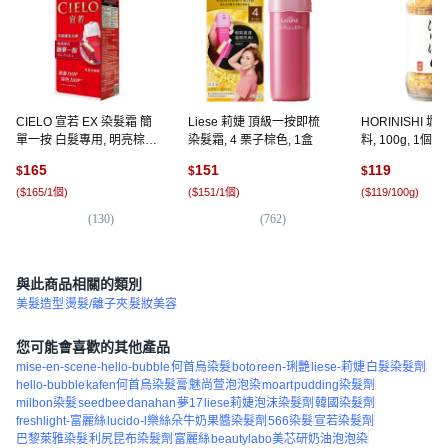
CIELO 宣若 EX 染髮霜 簡
Liese 莉婕 頂級一按即梳
HORINISHI 
單一按 白髮專用, 明亮棕, 1
染髮霜, 4 栗子棕色, 1盒
料, 100g, 1個
盒
165
151
119
$
$
$
(
$165/1個
)
(
$151/1個
)
(
$119/100g
)
(
130
)
(
762
)
(
9
與此商品相關的類別
美髮造型
燙髮/離子夾
髮妝美容
您可能會喜歡的其他產品
mise-en-scene-hello-bubble
何首烏染髮
boto
reen-琍艷
liese-莉婕
白髮染髮劑
hello-bubble
kafen何首烏染髮膏
魅尚萱泡泡染
moart
pudding染髮劑
milbon染髮
seedbee
danahan
夢17
liese莉婕泡沫染髮劑
韓國染髮劑
freshlight-富麗絲
lucido-l樂絲朵牛奶果醬染髮劑
566染髮
宣若染髮劑
巴黎萊雅染髮
利尻昆布染髮劑
富麗絲
beautylabo美芯研奶油泡泡染