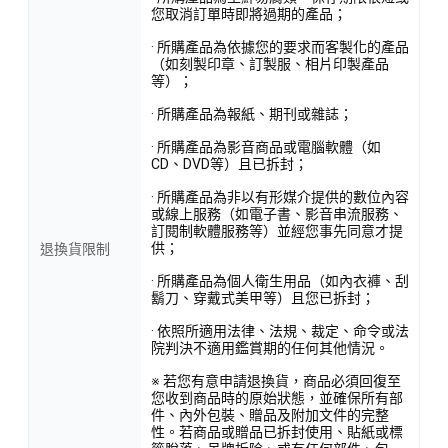
您取消訂單時即將過期的產品；
· 所購產品為依據您的要求而客製化的產品
（如刻製印章、訂製服、相片印製產品
等）；
· 所購產品為報紙、期刊或雜誌；
· 所購產品為影音商品或電腦軟體（如
CD、DVD等）且已拆封；
· 所購產品為非以有形媒介提供的數位內容
或線上服務（如電子書、影音串流服務、
訂閱制軟體服務等）並經您事先同意才提
供；
退換貨限制
· 所購產品為個人衛生用品（如內衣褲、刮
鬍刀、穿戴式美甲等）且您已拆封；
· 依照所適用法律、法規、裁定、命令或法
院判決不適用鑑賞期的任何其他情況。
※ 若您有意申請退換貨，商品必須回復至
您收到商品時的原始狀態，並確保所有部
件、內外包裝、贈品及附加文件的完整
性。若商品或贈品已拆封使用、貼紙或標