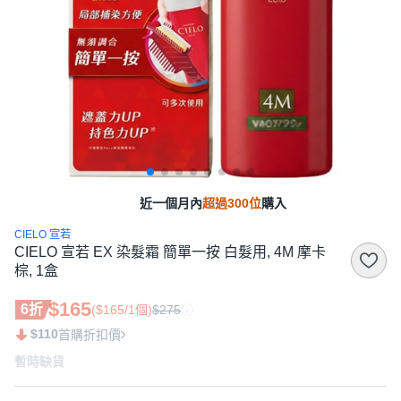
近一個月內
超過300位
購入
CIELO 宣若
CIELO 宣若 EX 染髮霜 簡單一按 白髮用, 4M 摩卡
棕, 1盒
$165
6折
($165/1個)
$275
$110
首購折扣價
暫時缺貨