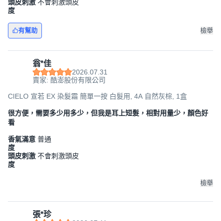
頭皮刺激
不會刺激頭皮
度
有幫助
檢舉
翁*佳
2026.07.31
賣家: 酷澎股份有限公司
CIELO 宣若 EX 染髮霜 簡單一按 白髮用, 4A 自然灰棕, 1盒
很方便，需要多少用多少，但我是耳上短髮，相對用量少，顏色好
看
香氣滿意
普通
度
頭皮刺激
不會刺激頭皮
度
檢舉
張*珍