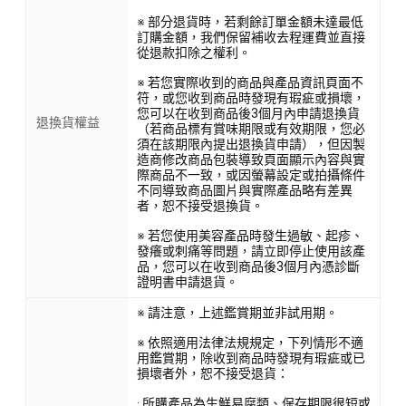
※ 部分退貨時，若剩餘訂單金額未達最低
訂購金額，我們保留補收去程運費並直接
從退款扣除之權利。
※ 若您實際收到的商品與產品資訊頁面不
符，或您收到商品時發現有瑕疵或損壞，
您可以在收到商品後3個月內申請退換貨
退換貨權益
（若商品標有賞味期限或有效期限，您必
須在該期限內提出退換貨申請），但因製
造商修改商品包裝導致頁面顯示內容與實
際商品不一致，或因螢幕設定或拍攝條件
不同導致商品圖片與實際產品略有差異
者，恕不接受退換貨。
※ 若您使用美容產品時發生過敏、起疹、
發癢或刺痛等問題，請立即停止使用該產
品，您可以在收到商品後3個月內憑診斷
證明書申請退貨。
※ 請注意，上述鑑賞期並非試用期。
※ 依照適用法律法規規定，下列情形不適
用鑑賞期，除收到商品時發現有瑕疵或已
損壞者外，恕不接受退貨：
· 所購產品為生鮮易腐類、保存期限很短或