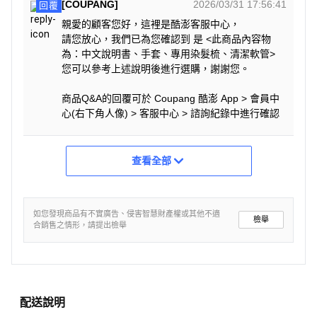
[COUPANG]
2026/03/31 17:56:41
回覆
親愛的顧客您好，這裡是酷澎客服中心，
請您放心，我們已為您確認到 是 <此商品內容物
為：中文說明書、手套、專用染髮梳、清潔軟管>
您可以參考上述說明後進行選購，謝謝您。
商品Q&A的回覆可於 Coupang 酷澎 App > 會員中
心(右下角人像) > 客服中心 > 諮詢紀錄中進行確認
查看全部
如您發現商品有不實廣告、侵害智慧財產權或其他不適
檢舉
合銷售之情形，請提出檢舉
配送說明