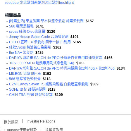
seedbee-水染髮劑
莉婕泡沫染髮劑
freshlight
相關商品
•
[純素生活] 東星製藥 草本快速染髮霜 純素染髮劑
$157
•
566 曬黑黑髮乳
$141
•
syoss 絲蘊 Oleo染髮霜
$120
•
Jenny House Salon Code 起源染髮劑
$101
•
CIELO 宣若 EX 染髮霜 簡單一按 白髮用
$165
•
絲蘊Syoss 精油蓋白染髮劑
$162
•
the NA+ 染髮劑
$425
•
DARIYA 塔莉雅 SALON de PRO 沙龍級白髮專用快速染髮霜
$165
•
JUST FOR MEN 鬍鬚專用刷式染色劑 14g
$263
•
DARIYA 塔利雅 SALON de PRO 時尚染髮霜 第1劑 40g + 第2劑 40g
$134
•
MILBON 染髮卸色液
$193
•
566 植萃補色染髮膏
$118
•
C2M Candy Seven TS 護髮染髮霜 白髮遮蓋染髮劑
$509
•
SOFEI 舒妃 護髮染髮霜
$118
•
CHIN TSAI 橙采 護髮染髮霜
$109
Investor Relations
關於酷澎
Coupang使用者條款
退換貨政策