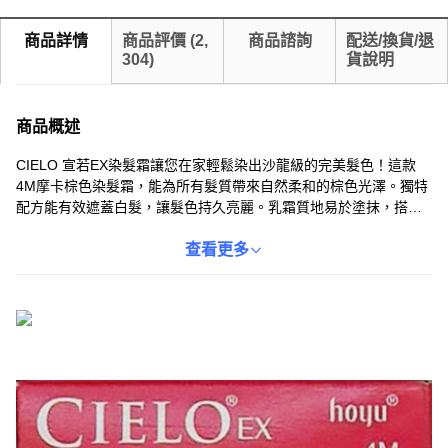
商品詳情
商品評價
(
2,
商品諮詢
配送/換貨/退
304
)
貨說明
商品概述
CIELO 宣若EX染髮霜讓您在家輕鬆染出沙龍級的完美髮色！這款
4M摩卡棕色染髮霜，能為所有髮質帶來自然柔和的棕色光澤。獨特
配方能有效遮蓋白髮，讓髮色持久亮麗。乳霜質地易於塗抹，搭配
專用梳子，輕鬆一按即可均勻上色，無需調和，方便快捷。內含六
大優質成分，深層滋潤秀髮，染髮同時呵護髮質，散發溫和花朵芳
查看更多
香，告別刺鼻氣味。日本原裝進口，品質保證，讓您安心享受染髮
樂趣。