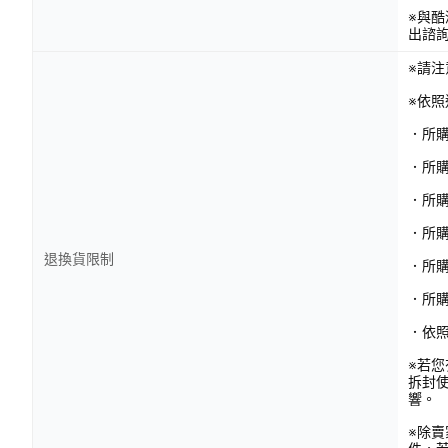
※與
出諮
※請
※依
．所
．所
．所
．所購
退換貨限制
．所
．所
．依
※若
拆封
響。
※除