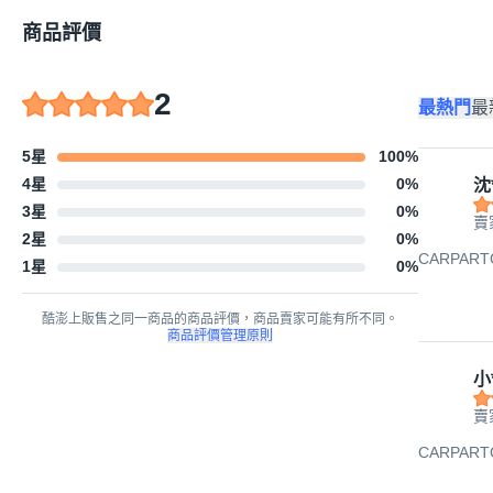
商品評價
2
最熱門
最
5星
100
%
4星
0
%
沈
3星
0
%
賣
2星
0
%
CARPAR
1星
0
%
酷澎上販售之同一商品的商品評價，商品賣家可能有所不同。
商品評價管理原則
小*
賣
CARPAR