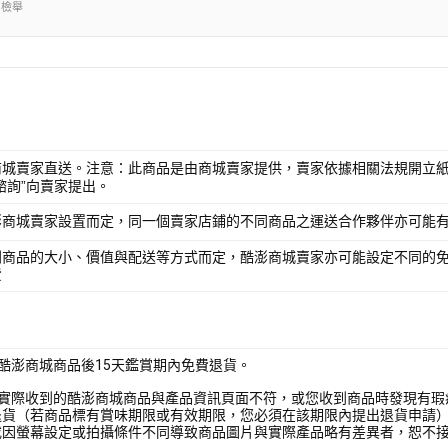
出檢舉
商城賣家直送。注意：此商品是由商城賣家提供，賣家依據相關法規開立紙
諮詢”向賣家提出。
澎商城賣家設置而定，同一個賣家店鋪的不同商品之運送合作夥伴亦可能
別商品的大小、價值與配送等方式而定，酷澎商城賣家亦可能設定不同的
費
酷澎商城商品後15天鑑賞期內免費退貨。
您實際收到的酷澎商城商品與產品資訊頁面不符，或您收到商品時發現有瑕
退貨（若商品標有賞味期限或有效期限，您必須在該期限內提出退貨申請
或因螢幕設定或拍攝條件不同導致商品圖片與實際產品略有差異者，恕不