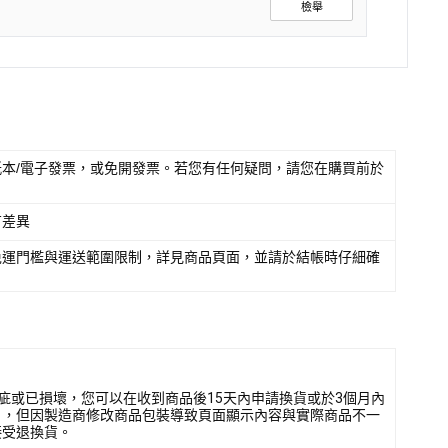
檢舉
本/電子發票，或免開發票。若您有任何疑問，請您在購買前於
有差異
免運門檻與運送範圍限制，詳見商品頁面，並請於結帳時仔細確
疵或已損壞，您可以在收到商品後15天內申請換貨或於3個月內
），但因製造商修改商品包裝導致頁面顯示內容與實際商品不一
接受退換貨。