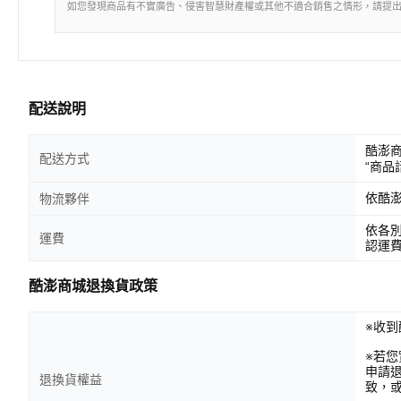
如您發現商品有不實廣告、侵害智慧財產權或其他不適合銷售之情形，請提
配送說明
酷澎
配送方式
“商品
依酷
物流夥伴
依各
運費
認運
酷澎商城退換貨政策
※收到
※若
申請
退換貨權益
致，