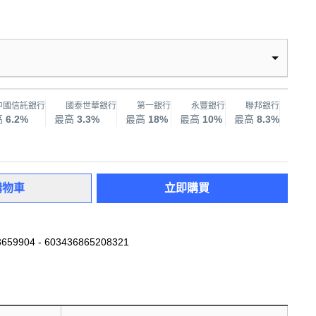
中國信託銀行
國泰世華銀行
第一銀行
永豐銀行
聯邦銀行
兆
高
6.2%
最高
3.3%
最高
18%
最高
10%
最高
8.3%
最高
購物車
立即購買
659904 - 603436865208321