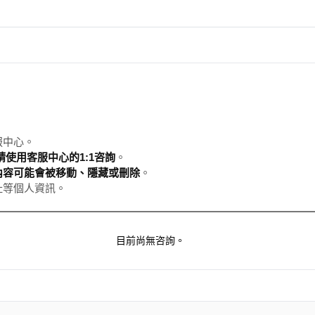
服中心。
使用客服中心的1:1咨詢
。
內容可能會被移動、隱藏或刪除
。
址等個人資訊。
目前尚無咨詢。