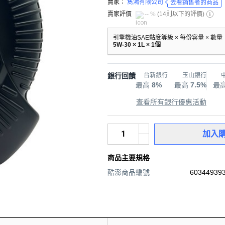
賣家：
雋鴻有限公司
去看銷售者的商品
賣家評價
-- %
(
14則以下的評價
)
引擎機油SAE黏度等級 × 每份容量 × 數量
5W-30 × 1L × 1個
銀行回饋
台新銀行
玉山銀行
最高
8%
最高
7.5%
最
查看所有銀行優惠活動
加入
商品主要規格
酷澎商品編號
603449393