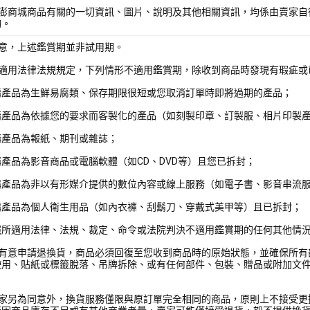
酷澎商城商品有關的一切資訊、圖片、說明及其他相關資訊，均係由賣家自
詢。
注意，上述鑑賞期並非試用期。
照適用法律法規規定，下列情形不適用鑑賞期，除收到商品時發現有瑕疵或
購產品為生鮮易腐類、保存期限很短或您取消訂單時即將過期的產品；
購產品為依據您的要求而客製化的產品（如刻製印章、訂製服、相片印製
購產品為報紙、期刊或雜誌；
產品為影音商品或電腦軟體（如CD、DVD等）且您已拆封；
購產品為非以有形媒介提供的數位內容或線上服務（如電子書、影音串流
購產品為個人衛生用品（如內衣褲、刮鬍刀、穿戴式美甲等）且已拆封；
照所適用法律、法規、裁定、命令或法院判決不適用鑑賞期的任何其他情
您有意申請退換貨，商品必須回復至您收到商品時的原始狀態，並確保所有
使用、貼紙或標籤脫落、吊牌拆除、或有任何部件、包裝、贈品或附加文
賣家另為同意外，換貨服務僅限與原訂單完全相同的商品，原則上不接受更