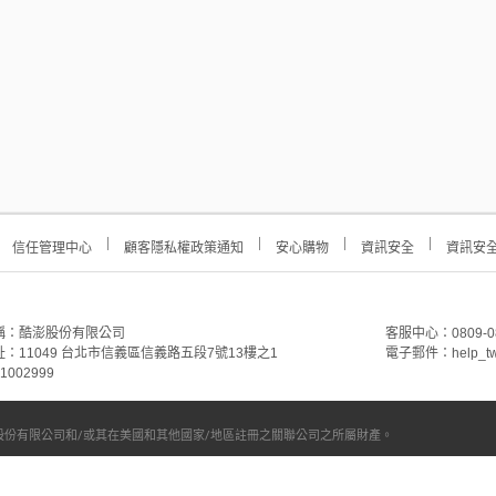
信任管理中心
顧客隱私權政策通知
安心購物
資訊安全
資訊安
稱：酷澎股份有限公司
客服中心：0809-088-
：11049 台北市信義區信義路五段7號13樓之1
電子郵件：help_tw
002999
份有限公司和/或其在美國和其他國家/地區註冊之關聯公司之所屬財產。