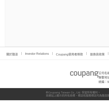
Investor Relations
關於酷澎
Coupang使用者條款
退換貨政策
公司名
聯繫地址
統編：91
©Coupang Taiwan Co., Ltd. 保留所有權利。
本網站上顯示的所有商標、標誌和服務標誌均為酷澎股