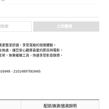
購物車
立即購買
境更整潔舒適，享受寬敞的視覺體驗。
全無虞，讓您安心觀賞喜愛的節目與電影。
支架，無需複雜工具，快速享受影音娛樂。
16948 - 21014897563465
配送/換貨/退貨說明