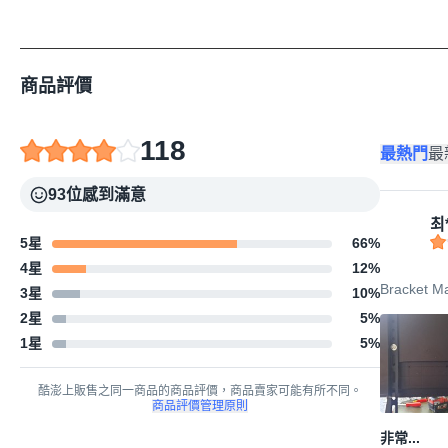
商品評價
118
最熱門
最
93位感到滿意
최
5星
66
%
4星
12
%
Bracket M
3星
10
%
2星
5
%
1星
5
%
酷澎上販售之同一商品的商品評價，商品賣家可能有所不同。
商品評價管理原則
非常...