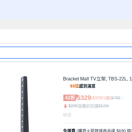
Bracket Mall TV立架, TBS-22L, 
93位
感到滿意
$329
42折
($329/1個)
$785
$200
$529
首購折扣價
缺貨
免運費
(購買火箭跨境商品達 $690 時