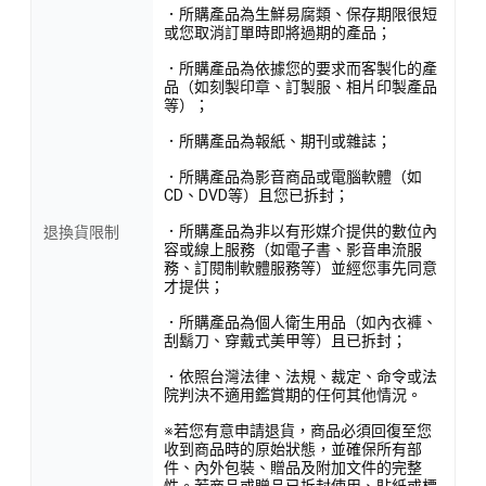
．所購產品為生鮮易腐類、保存期限很短
或您取消訂單時即將過期的產品；
．所購產品為依據您的要求而客製化的產
品（如刻製印章、訂製服、相片印製產品
等）；
．所購產品為報紙、期刊或雜誌；
．所購產品為影音商品或電腦軟體（如
CD、DVD等）且您已拆封；
．所購產品為非以有形媒介提供的數位內
退換貨限制
容或線上服務（如電子書、影音串流服
務、訂閱制軟體服務等）並經您事先同意
才提供；
．所購產品為個人衛生用品（如內衣褲、
刮鬍刀、穿戴式美甲等）且已拆封；
．依照台灣法律、法規、裁定、命令或法
院判決不適用鑑賞期的任何其他情況。
※若您有意申請退貨，商品必須回復至您
收到商品時的原始狀態，並確保所有部
件、內外包裝、贈品及附加文件的完整
性。若商品或贈品已拆封使用、貼紙或標