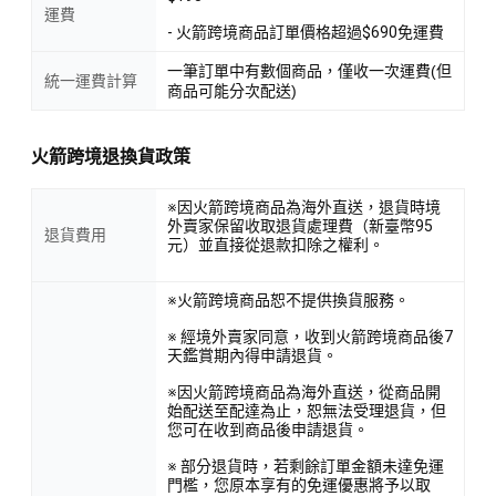
運費
- 火箭跨境商品訂單價格超過$690免運費
一筆訂單中有數個商品，僅收一次運費(但
統一運費計算
商品可能分次配送)
火箭跨境退換貨政策
※因火箭跨境商品為海外直送，退貨時境
外賣家保留收取退貨處理費（新臺幣95
退貨費用
元）並直接從退款扣除之權利。
※火箭跨境商品恕不提供換貨服務。
※ 經境外賣家同意，收到火箭跨境商品後7
天鑑賞期內得申請退貨。
※因火箭跨境商品為海外直送，從商品開
始配送至配達為止，恕無法受理退貨，但
您可在收到商品後申請退貨。
※ 部分退貨時，若剩餘訂單金額未達免運
門檻，您原本享有的免運優惠將予以取