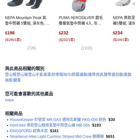
NEPA Mountain Peak 氣
PUMA AEROSILVER 磨毛
NEPA 男款混
墊中筒襪 5雙組, 深灰色, 1
雙層氣墊中筒襪 4入, 灰色,
襪5雙組, 淺灰色,
套
1套
196
232
234
$
$
$
(
$196/1套
)
(
$232/1套
)
(
$234/1套
)
(
729
)
(
2,032
)
(
5
與此商品相關的類別
登山帽
登山襪
登山手套
面罩/防寒帽
絲巾/脖圍
護腕/護帶
雨具
腰帶
護目鏡/墨鏡
袖套/腿套
您可能會喜歡的其他產品
nepa
相關商品
•
HouseKeeper 妙管家 MR.GAS 通用瓦斯罐 HKG-006 綠色
$30
•
mont-bell 男款登山線條氣墊中筒登山襪 MB-S06
$193
•
KINGSFORD 經典木炭
$161
•
Smartwool Hike Light Cushion Striped Mid Crew 腳踝襪
$651