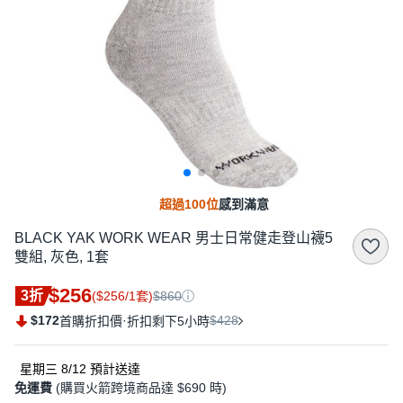
超過100位
感到滿意
BLACK YAK WORK WEAR 男士日常健走登山襪5
雙組, 灰色, 1套
$256
3折
($256/1套)
$860
$172
·
$428
首購折扣價
折扣剩下5小時
星期三 8/12
預計送達
免運費
(購買火箭跨境商品達 $690 時)