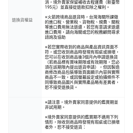
消，境外賣家保留補收去程運費（新臺幣
195元）並直接從退款扣除之權利。
※火箭跨境商品退貨時，台灣海關所課徵
退換貨權益
的進口稅、營業稅、貨物稅、規費、關稅
等進口費用無法退還，若您有意請求退還
進口費用，請向海關或您的稅務顧問尋求
諮詢及協助
※若您實際收到的商品與產品資訊頁面不
符，或您收到商品時發現有瑕疵或損壞，
您可以在收到商品後3個月內申請退換貨
（若商品標有賞味期限或有效期限，您必
須在該期限內提出退貨申請），但因製造
商修改商品包裝導致頁面顯示內容與實際
商品不一致，或因螢幕設定或拍攝條件不
同導致商品圖片與實際產品略有差異者，
恕不接受退換貨。
※請注意，境外賣家同意提供的鑑賞期並
非試用期。
※境外賣家同意提供的鑑賞期不適用下列
情形，除收到商品時發現有瑕疵或已損壞
者外，恕不接受退貨：