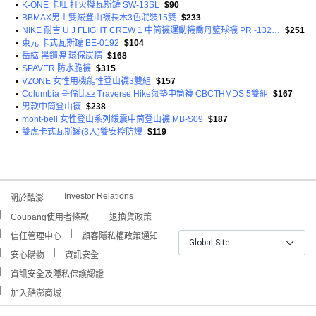
•
K-ONE 卡旺 打火機瓦斯罐 SW-13SL
$90
•
BBMAX男士雙絨登山襪長木3色混裝15雙
$233
•
NIKE 耐吉 U J FLIGHT CREW 1 中筒襪運動襪喬丹籃球襪 PR -132SX5854101M
$251
•
東元 卡式瓦斯罐 BE-0192
$104
•
岳紘 黑鑽牌 環保炭精
$168
•
SPAVER 防水脆襪
$315
•
VZONE 女性用機能性登山襪3雙組
$157
•
Columbia 哥倫比亞 Traverse Hike氣墊中筒襪 CBCTHMDS 5雙組
$167
•
男款中筒登山襪
$238
•
mont-bell 女性登山系列緩震中筒登山襪 MB-S09
$187
•
雙虎卡式瓦斯罐(3入)雙安控防爆
$119
Investor Relations
關於酷澎
Coupang使用者條款
退換貨政策
信任管理中心
顧客隱私權政策通知
Global Site
安心購物
資訊安全
資訊安全及隱私保護認證
加入酷澎商城