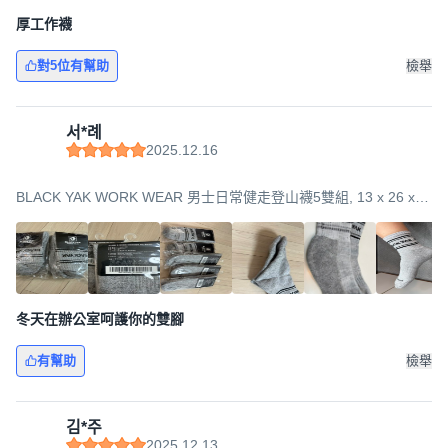
厚工作襪
對5位有幫助
檢舉
서*례
2025.12.16
BLACK YAK WORK WEAR 男士日常健走登山襪5雙組, 13 x 26 x
11cm, 灰色, 1套
冬天在辦公室呵護你的雙腳
有幫助
檢舉
김*주
2025.12.13