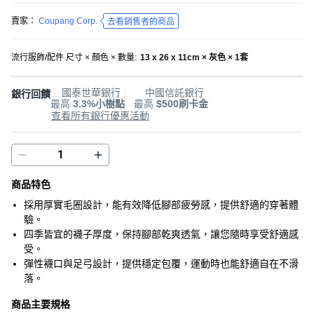
賣家：
Coupang Corp.
去看銷售者的商品
流行服飾/配件 尺寸 × 顏色 × 數量
:
13 x 26 x 11cm × 灰色 × 1套
國泰世華銀行
中國信託銀行
銀行回饋
最高
3.3%小樹點
最高
$500刷卡金
查看所有銀行優惠活動
商品特色
採用厚實毛圈設計，能有效降低腳部疲勞感，提供舒適的穿著體
驗。
四季皆宜的襪子厚度，保持腳部乾爽透氣，讓您隨時享受舒適感
受。
彈性襪口與足弓設計，提供穩定包覆，運動時也能舒適自在不滑
落。
商品主要規格