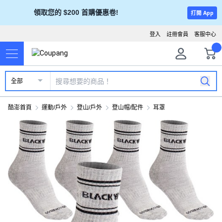
領取您的 $200 首購優惠卷!
打開 App
登入
註冊會員
客服中心
全部
酷澎首頁
運動/戶外
登山/戶外
登山帽/配件
耳罩