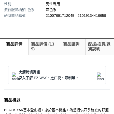
性別
男性專用
流行服飾/配件 色系
灰色系
酷澎商品編號
21007691712045 - 21019134416659
商品詳情
商品評價
(
13
商品諮詢
配送/換貨/退
9
)
貨說明
火箭跨境資訊
深入了解 EZ WAY、進口稅、限制等。
商品概述
BLACK YAK基本登山襪，忠於基本機能，為您提供四季皆宜的舒適