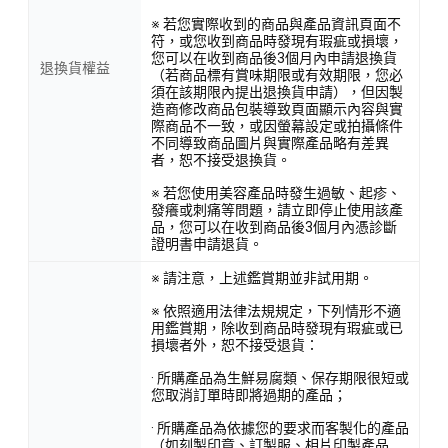
※ 若您實際收到的商品與產品資訊頁面不
符，或您收到商品時發現有瑕疵或損壞，
您可以在收到商品後3個月內申請退換貨
退換貨權益
（若商品標有賞味期限或有效期限，您必
須在該期限內提出退換貨申請），但因製
造商修改商品包裝導致頁面顯示內容與實
際商品不一致，或因螢幕設定或拍攝條件
不同導致商品圖片與實際產品略有差異
者，恕不接受退換貨。
※ 若您使用美容產品時發生過敏、起疹、
發癢或刺痛等問題，請立即停止使用該產
品，您可以在收到商品後3個月內憑診斷
證明書申請退貨。
※ 請注意，上述鑑賞期並非試用期。
※ 依照適用法律法規規定，下列情形不適
用鑑賞期，除收到商品時發現有瑕疵或已
損壞者外，恕不接受退貨：
· 所購產品為生鮮易腐類、保存期限很短或
您取消訂單時即將過期的產品；
· 所購產品為依據您的要求而客製化的產品
（如刻製印章、訂製服、相片印製產品