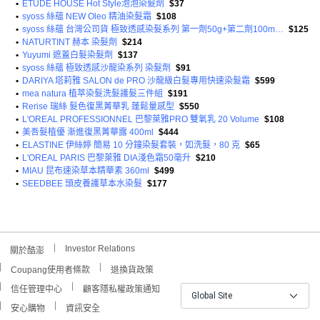
•
ETUDE HOUSE Hot Style泡泡染髮劑
$37
•
syoss 絲蘊 NEW Oleo 精油染髮霜
$108
•
syoss 絲蘊 台灣公司貨 極致透感染髮系列 第一劑50g+第二劑100ml+染後護髮乳15g
$125
•
NATURTINT 赫本 染髮劑
$214
•
Yuyumi 遮蓋白髮染髮劑
$137
•
syoss 絲蘊 極致透感沙龍染系列 染髮劑
$91
•
DARIYA 塔莉雅 SALON de PRO 沙龍級白髮專用快速染髮霜
$599
•
mea natura 植萃染髮洗髮護髮三件組
$191
•
Rerise 瑞絲 髮色復黑菁華乳 蓬鬆量感型
$550
•
L'OREAL PROFESSIONNEL 巴黎萊雅PRO 雙氧乳 20 Volume
$108
•
美吾髮植優 漸進復黑菁華露 400ml
$444
•
ELASTINE 伊絲婷 簡易 10 分鐘染髮套裝，如洗髮，80 克
$65
•
L'OREAL PARIS 巴黎萊雅 DIA淺色霜50毫升
$210
•
MIAU 昆布速染草本精華素 360ml
$499
•
SEEDBEE 頭皮養護草本水染髮
$177
Investor Relations
關於酷澎
Coupang使用者條款
退換貨政策
信任管理中心
顧客隱私權政策通知
Global Site
安心購物
資訊安全