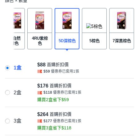
顏色 × 數量
4NA自然
4RU紫棕
5D深棕色
5棕色
7深黑棕色
亮棕色
色
$88
首購折扣價
1盒
$59
優惠券已套用1張
$176
首購折扣價
2盒
$118
優惠券已套用1張
購買2盒省下$59
$264
首購折扣價
3盒
$177
優惠券已套用1張
購買3盒省下$118