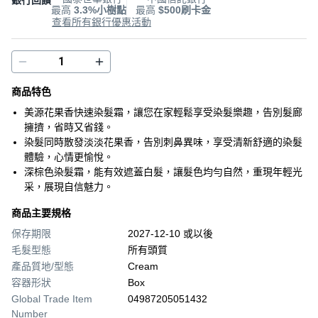
銀行回饋
最高
3.3%小樹點
最高
$500刷卡金
查看所有銀行優惠活動
商品特色
美源花果香快速染髮霜，讓您在家輕鬆享受染髮樂趣，告別髮廊
擁擠，省時又省錢。
染髮同時散發淡淡花果香，告別刺鼻異味，享受清新舒適的染髮
體驗，心情更愉悅。
深棕色染髮霜，能有效遮蓋白髮，讓髮色均勻自然，重現年輕光
采，展現自信魅力。
商品主要規格
保存期限
2027-12-10 或以後
毛髮型態
所有頭質
產品質地/型態
Cream
容器形狀
Box
Global Trade Item
04987205051432
Number