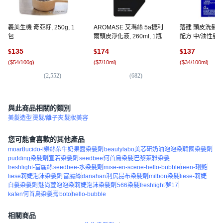
義美生機 奇亞籽, 250g, 1
AROMASE 艾瑪絲 5a捷利
落建 頭皮洗髮露
包
爾頭皮淨化液, 260ml, 1瓶
配方 中/油性髮
400ml, 1瓶
135
174
137
$
$
$
(
$54/100g
)
(
$7/10ml
)
(
$34/100ml
)
(
2,552
)
(
682
)
(
6,
與此商品相關的類別
美髮造型
燙髮/離子夾
髮妝美容
您可能會喜歡的其他產品
moart
lucido-l樂絲朵牛奶果醬染髮劑
beautylabo美芯研奶油泡泡染
韓國染髮劑
pudding染髮劑
宣若染髮劑
seedbee
何首烏染髮
巴黎萊雅染髮
freshlight-富麗絲
seedbee-水染髮劑
mise-en-scene-hello-bubble
reen-琍艷
liese莉婕泡沫染髮劑
富麗絲
danahan
利尻昆布染髮劑
milbon染髮
liese-莉婕
白髮染髮劑
魅尚萱泡泡染
莉婕泡沫染髮劑
566染髮
freshlight
夢17
kafen何首烏染髮膏
boto
hello-bubble
相關商品