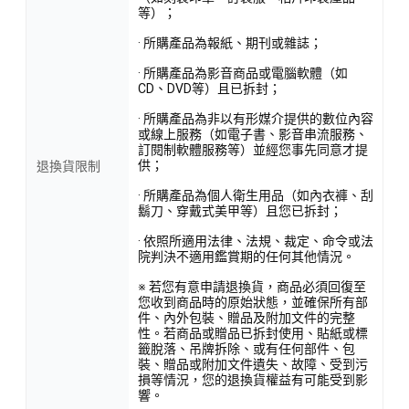
等）；
· 所購產品為報紙、期刊或雜誌；
· 所購產品為影音商品或電腦軟體（如
CD、DVD等）且已拆封；
· 所購產品為非以有形媒介提供的數位內容
或線上服務（如電子書、影音串流服務、
訂閱制軟體服務等）並經您事先同意才提
供；
退換貨限制
· 所購產品為個人衛生用品（如內衣褲、刮
鬍刀、穿戴式美甲等）且您已拆封；
· 依照所適用法律、法規、裁定、命令或法
院判決不適用鑑賞期的任何其他情況。
※ 若您有意申請退換貨，商品必須回復至
您收到商品時的原始狀態，並確保所有部
件、內外包裝、贈品及附加文件的完整
性。若商品或贈品已拆封使用、貼紙或標
籤脫落、吊牌拆除、或有任何部件、包
裝、贈品或附加文件遺失、故障、受到污
損等情況，您的退換貨權益有可能受到影
響。