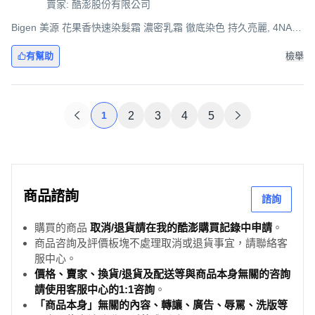
賣家: 酷澎股份有限公司
Bigen 美源 花果香快速染髮霜 濃密乳霜 徹底染色 持久亮麗, 4NA自
然亮棕色, 2盒
有幫助
檢舉
1
2
3
4
5
商品諮詢
諮詢
購買的商品
取消/退貨請在我的酷澎購買記錄中申請
。
商品咨詢及評價板塊不處理取消或退貨事宜，請聯絡客
服中心。
價格、賣家、換貨/退貨及配送等與商品本身無關的咨詢
請使用客服中心的1:1咨詢
。
「商品本身」無關的內容、轉讓、廣告、辱罵、洗版等