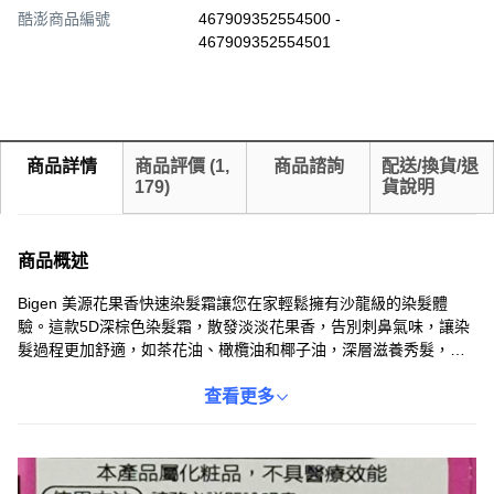
酷澎商品編號
467909352554500 -
467909352554501
商品詳情
商品評價
(
1,
商品諮詢
配送/換貨/退
179
)
貨說明
商品概述
Bigen 美源花果香快速染髮霜讓您在家輕鬆擁有沙龍級的染髮體
驗。這款5D深棕色染髮霜，散發淡淡花果香，告別刺鼻氣味，讓染
髮過程更加舒適，如茶花油、橄欖油和椰子油，深層滋養秀髮，染
後髮色持久亮麗，不易褪色。使用方法簡單快捷，輕鬆遮蓋白髮，
呈現自然美麗的深棕色髮色。一盒包裝，方便居家使用，讓您隨時
查看更多
煥發自信光彩。