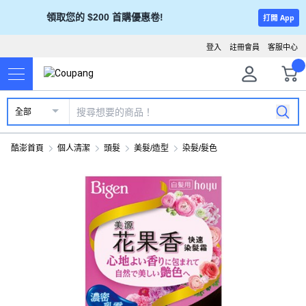
領取您的 $200 首購優惠卷!
打開 App
登入
註冊會員
客服中心
全部
酷澎首頁
個人清潔
頭髮
美髮/造型
染髮/髮色