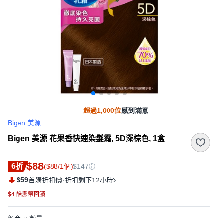
超過1,000位
感到滿意
Bigen 美源
Bigen 美源 花果香快速染髮霜, 5D深棕色, 1盒
$88
6折
($88/1個)
$147
$59
·
首購折扣價
折扣剩下12小時
$4 酷澎幣回饋