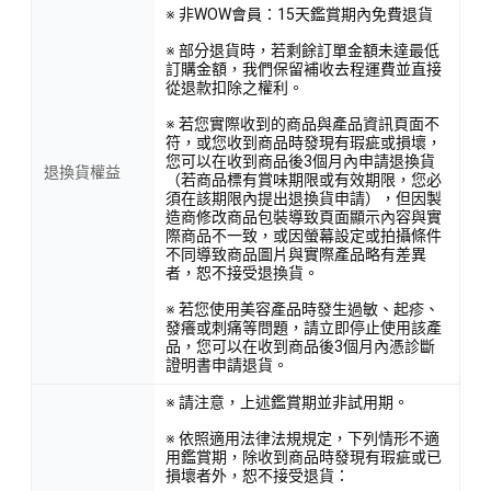
※ 非WOW會員：15天鑑賞期內免費退貨
※ 部分退貨時，若剩餘訂單金額未達最低
訂購金額，我們保留補收去程運費並直接
從退款扣除之權利。
※ 若您實際收到的商品與產品資訊頁面不
符，或您收到商品時發現有瑕疵或損壞，
您可以在收到商品後3個月內申請退換貨
退換貨權益
（若商品標有賞味期限或有效期限，您必
須在該期限內提出退換貨申請），但因製
造商修改商品包裝導致頁面顯示內容與實
際商品不一致，或因螢幕設定或拍攝條件
不同導致商品圖片與實際產品略有差異
者，恕不接受退換貨。
※ 若您使用美容產品時發生過敏、起疹、
發癢或刺痛等問題，請立即停止使用該產
品，您可以在收到商品後3個月內憑診斷
證明書申請退貨。
※ 請注意，上述鑑賞期並非試用期。
※ 依照適用法律法規規定，下列情形不適
用鑑賞期，除收到商品時發現有瑕疵或已
損壞者外，恕不接受退貨：