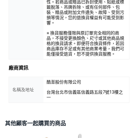
性。若商品或贈品已拆封使用、貼紙或標
籤脫落、吊牌拆除、或有任何部件、包
裝、贈品或附加文件遺失、故障、受到污
損等情況，您的退換貨權益有可能受到影
響。
※ 換貨服務僅限與原訂單完全相同的商
品，不接受更換顏色、尺寸或其他商品規
格的換貨請求。即便符合換貨條件，若因
商品庫存不足或有其他商業考量，我們可
能僅接受退貨，恕不提供換貨服務。
廠商資訊
酷澎股份有限公司
名稱及地址
台灣台北市信義區信義路五段7號13樓之
一
其他顧客一起購買的商品