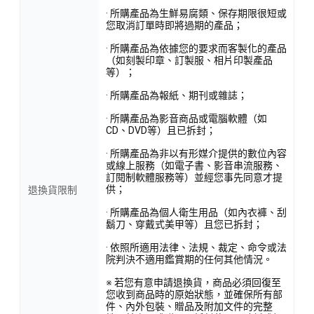
· 所購產品為生鮮易腐類、保存期限很短或
您取消訂單時即將過期的產品；
· 所購產品為依據您的要求而客製化的產品
（如刻製印章、訂製服、相片印製產品
等）；
· 所購產品為報紙、期刊或雜誌；
· 所購產品為影音商品或電腦軟體（如
CD、DVD等）且已拆封；
· 所購產品為非以有形媒介提供的數位內容
或線上服務（如電子書、影音串流服務、
訂閱制軟體服務等）並經您事先同意才提
供；
退換貨限制
· 所購產品為個人衛生用品（如內衣褲、刮
鬍刀、穿戴式美甲等）且您已拆封；
· 依照所適用法律、法規、裁定、命令或法
院判決不適用鑑賞期的任何其他情況。
※ 若您有意申請退換貨，商品必須回復至
您收到商品時的原始狀態，並確保所有部
件、內外包裝、贈品及附加文件的完整