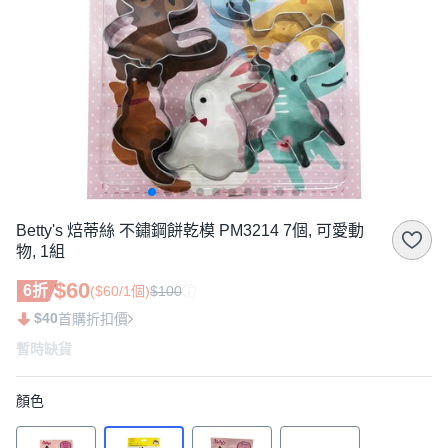
Betty's 焙蒂絲 不鏽鋼餅乾模 PM3214 7個, 可愛動
物, 1組
$60
6折
($60/1個)
$100
$40
首購折扣價
暫時缺貨
顏色