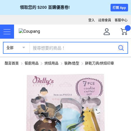
領取您的 $200 首購優惠卷!
打開 App
登入
註冊會員
客服中心
全部
酷澎首頁
餐廚用品
烘焙用品
裝飾/造型
餅乾刀具/烘焙印章