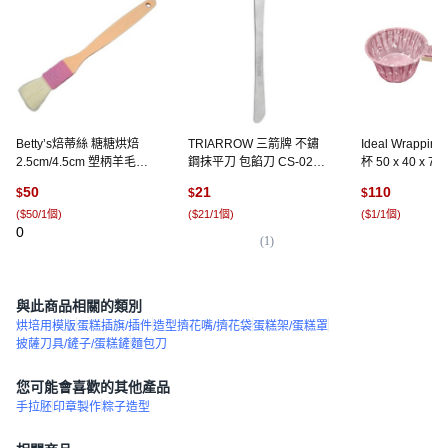
Betty’s焙蒂絲 糖糖烘焙
TRIARROW 三箭牌 不鏽
Ideal Wrappi
2.5cm/4.5cm 塑柄羊毛刷
鋼抹平刀 包餡刀 CS-021,
杯 50 x 40 x 7
奶油刷 蛋黃刷 蛋液刷, 1個
單一顏色, 1個
100個
50
21
110
$
$
$
(
$50/1個
)
(
$21/1個
)
(
$1/1個
)
0
(
1
)
(
1
與此商品相關的類別
烘培用模版
蛋糕插旗/插件
造型擠花嘴/擠花袋
蛋糕架/蛋糕罩
披薩刀具/鏟子/蛋糕鏟
麵包刀
您可能會喜歡的其他產品
手拉胚
印章製作
粽子造型