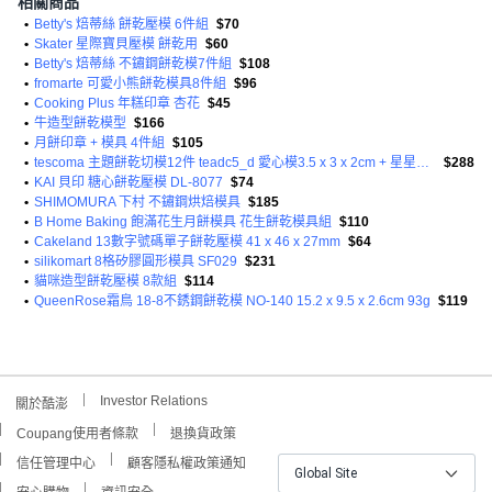
相關商品
•
Betty's 焙蒂絲 餅乾壓模 6件組
$70
•
Skater 星際寶貝壓模 餅乾用
$60
•
Betty's 焙蒂絲 不鏽鋼餅乾模7件組
$108
•
fromarte 可愛小熊餅乾模具8件組
$96
•
Cooking Plus 年糕印章 杏花
$45
•
牛造型餅乾模型
$166
•
月餅印章 + 模具 4件組
$105
•
tescoma 主題餅乾切模12件 teadc5_d 愛心模3.5 x 3 x 2cm + 星星模 3.5 x 3.5cm + 黑桃模 4 x 3 x 2cm + 水滴模 4 x 2.3 x 2cm 復古L 87g
$288
•
KAI 貝印 糖心餅乾壓模 DL-8077
$74
•
SHIMOMURA 下村 不鏽鋼烘焙模具
$185
•
B Home Baking 飽滿花生月餅模具 花生餅乾模具組
$110
•
Cakeland 13數字號碼單子餅乾壓模 41 x 46 x 27mm
$64
•
silikomart 8格矽膠圓形模具 SF029
$231
•
貓咪造型餅乾壓模 8款組
$114
•
QueenRose霜鳥 18-8不銹鋼餅乾模 NO-140 15.2 x 9.5 x 2.6cm 93g
$119
Investor Relations
關於酷澎
Coupang使用者條款
退換貨政策
信任管理中心
顧客隱私權政策通知
Global Site