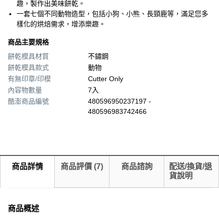
趣，製作出美味餅乾。
一套七個不同動物造型，包括小狗、小熊、長頸鹿等，滿足您多
樣化的烘焙需求，增添樂趣。
商品主要規格
餅乾模具材質
不鏽鋼
餅乾模具款式
動物
有無印章/印模
Cutter Only
內容物數量
7入
酷澎商品編號
480596950237197 -
480596983742466
商品詳情
商品評價
(
7
)
商品諮詢
配送/換貨/退
貨說明
商品概述