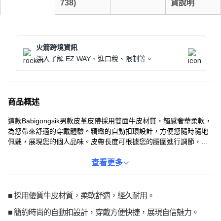
738
)
貨說明
火箭跨境資訊
深入了解 EZ WAY、進口稅、限制等。
商品概述
這款Babigongsik男款皮革皮帶採用雙面牛皮材質，觸感奢華柔軟，
為您帶來舒適的穿戴體驗。精緻的自動扣環設計，方便您隨時隨地
佩戴，展現您的個人品味。皮帶長度可根據您的腰圍進行調節，無
論身形如何都能找到合適的長度。無論是搭配西裝還是休閒服飾，
這款皮帶都能為您的造型加分。推薦給正在尋找高級質感皮帶的
查看更多
您，也是送禮的絕佳選擇。自動扣設計讓穿脫更加便利，是現代男
士的理想配件。
■ 採用優質牛皮材質，柔軟舒適，經久耐用。
■ 簡約時尚的自動扣設計，穿戴方便快捷，展現自信魅力。