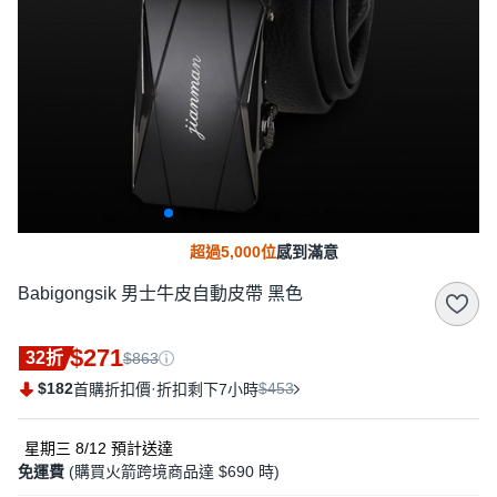
超過5,000位
感到滿意
Babigongsik 男士牛皮自動皮帶 黑色
$271
32折
$863
$182
·
$453
首購折扣價
折扣剩下7小時
星期三 8/12
預計送達
免運費
(購買火箭跨境商品達 $690 時)