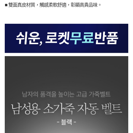
■ 雙面真皮材質，觸感柔軟舒適，彰顯高貴品味。