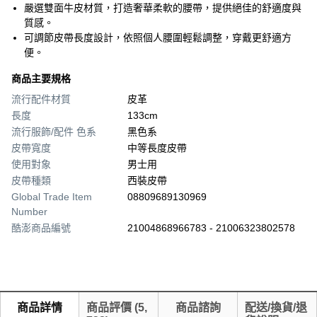
嚴選雙面牛皮材質，打造奢華柔軟的腰帶，提供絕佳的舒適度與
質感。
可調節皮帶長度設計，依照個人腰圍輕鬆調整，穿戴更舒適方
便。
商品主要規格
流行配件材質
皮革
長度
133cm
流行服飾/配件 色系
黑色系
皮帶寬度
中等長度皮帶
使用對象
男士用
皮帶種類
西裝皮帶
Global Trade Item
08809689130969
Number
酷澎商品編號
21004868966783 - 21006323802578
商品詳情
商品評價
(
5,
商品諮詢
配送/換貨/退