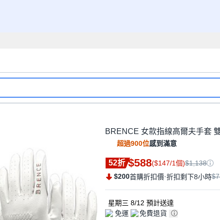
BRENCE 女款指線高爾夫手套 雙手
超過900位
感到滿意
$588
52折
($147/1個)
$1,138
$200
·
$7
首購折扣價
折扣剩下8小時
星期三 8/12
預計送達
免運
免費退貨