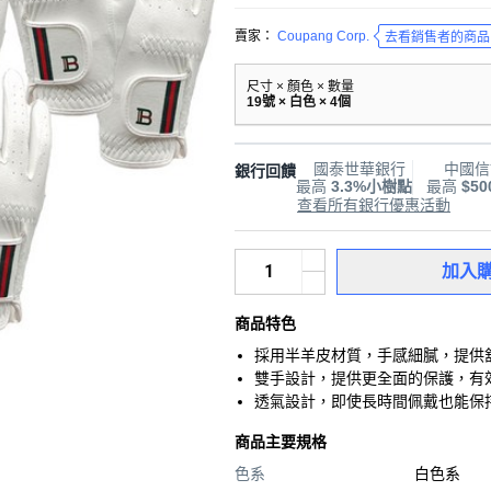
賣家：
Coupang Corp.
去看銷售者的商品
尺寸 × 顏色 × 數量
19號 × 白色 × 4個
國泰世華銀行
中國信
銀行回饋
最高
3.3%小樹點
最高
$5
查看所有銀行優惠活動
加入
商品特色
採用半羊皮材質，手感細膩，提供
雙手設計，提供更全面的保護，有
透氣設計，即使長時間佩戴也能保
商品主要規格
色系
白色系