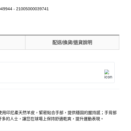
49944 - 21005000039741
配送/換貨/退貨說明
分使用印尼產天然羊皮，緊密貼合手部，提供穩固的握持感；手背部
汗多的人士，讓您在球場上保持舒適乾爽，提升運動表現。