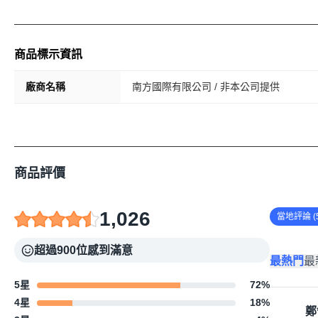
商品標示資訊
廠商名稱
南方國際有限公司 / 非本公司提供
商品評價
1,026
當地評論 (5
超過900位感到滿意
最熱門
最
5星
72
%
4星
18
%
鄭