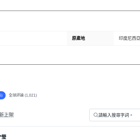
原產地
印度尼西
)
全球評論 (1,021)
新上架
*瑩