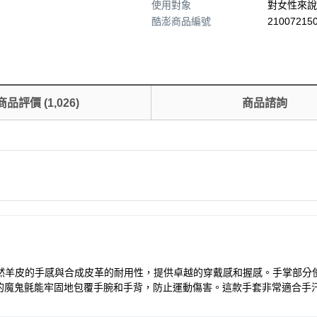
使用對象
對女性來說
酷澎商品編號
210072150
商品評價
(
1,026
)
商品諮詢
天然羊皮的手感與合成皮革的耐用性，提供卓越的穿戴感和握感。手掌部
的魔鬼氈能牢固地包覆手腕和手背，防止運動傷害。這款手套非常適合手