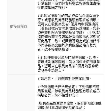
訂購金額，我們保留補收去程運費並直接
從退款扣除之權利。
※ 若您實際收到的商品與產品資訊頁面不
符，或您收到商品時發現有瑕疵或損壞，
您可以在收到商品後3個月內申請退換貨
退換貨權益
（若商品標有賞味期限或有效期限，您必
須在該期限內提出退換貨申請），但因製
造商修改商品包裝導致頁面顯示內容與實
際商品不一致，或因螢幕設定或拍攝條件
不同導致商品圖片與實際產品略有差異
者，恕不接受退換貨。
※ 若您使用美容產品時發生過敏、起疹、
發癢或刺痛等問題，請立即停止使用該產
品，您可以在收到商品後3個月內憑診斷
證明書申請退貨。
※ 請注意，上述鑑賞期並非試用期。
※ 依照適用法律法規規定，下列情形不適
用鑑賞期，除收到商品時發現有瑕疵或已
損壞者外，恕不接受退貨：
· 所購產品為生鮮易腐類、保存期限很短或
您取消訂單時即將過期的產品；