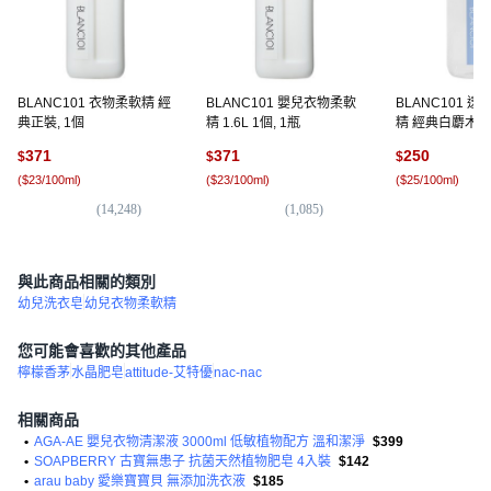
BLANC101 衣物柔軟精 經
BLANC101 嬰兒衣物柔軟
BLANC101 
典正裝, 1個
精 1.6L 1個, 1瓶
精 經典白麝木香 
371
371
250
$
$
$
(
$23/100ml
)
(
$23/100ml
)
(
$25/100ml
)
(
14,248
)
(
1,085
)
(
1
與此商品相關的類別
幼兒洗衣皂
幼兒衣物柔軟精
您可能會喜歡的其他產品
檸檬香茅
水晶肥皂
attitude-艾特優
nac-nac
相關商品
•
AGA-AE 嬰兒衣物清潔液 3000ml 低敏植物配方 溫和潔淨
$399
•
SOAPBERRY 古寶無患子 抗菌天然植物肥皂 4入裝
$142
•
arau baby 愛樂寶寶貝 無添加洗衣液
$185