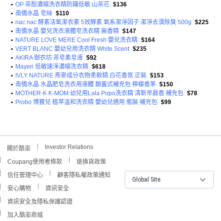
•
OP 茶酚濃縮洗衣精防蹣低敏 山茶花
$136
•
南僑水晶 皂絲
$110
•
nac nac 酵素活氧潔衣素 5效酵素 氧系潔淨因子 潔淨去漬除臭 500g
$225
•
南僑水晶 嬰兒洗衣液體皂洗衣精 無香精
$147
•
NATURE LOVE MERE Cool Fresh 嬰兒洗衣精
$164
•
VERT BLANC 嬰幼兒用洗衣精 White Scent
$235
•
AKIRA 御衣坊 茶皂素皂液
$92
•
Mayeri 低敏速淨濃縮洗衣精
$618
•
IVLY NATURE 燕麥成分衣物柔軟精 白花香氛 正裝
$153
•
南僑水晶 水晶肥皂洗衣用液體 鎖蓋式補充包 檸檬香茅
$150
•
MOTHER-K K-MOM 幼兒用Lala Popo洗衣精 清新早晨香 補充包
$78
•
Probo 博寶兒 植萃溫和洗衣精 嬰幼兒適用 瓶裝 補充包
$99
Investor Relations
關於酷澎
Coupang使用者條款
退換貨政策
信任管理中心
顧客隱私權政策通知
Global Site
安心購物
資訊安全
資訊安全及隱私保護認證
加入酷澎商城