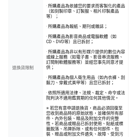
· 所購產品為依據您的要求而客製化的產品
（如刻製印章、訂製服、相片印製產品
等）；
· 所購產品為報紙、期刊或雜誌；
· 所購產品為影音商品或電腦軟體（如
CD、DVD等）且已拆封；
· 所購產品為非以有形媒介提供的數位內容
或線上服務（如電子書、影音串流服務、
訂閱制軟體服務等）並經您事先同意才提
供；
退換貨限制
· 所購產品為個人衛生用品（如內衣褲、刮
鬍刀、穿戴式美甲等）且您已拆封；
· 依照所適用法律、法規、裁定、命令或法
院判決不適用鑑賞期的任何其他情況。
※ 若您有意申請退換貨，商品必須回復至
您收到商品時的原始狀態，並確保所有部
件、內外包裝、贈品及附加文件的完整
性。若商品或贈品已拆封使用、貼紙或標
籤脫落、吊牌拆除、或有任何部件、包
裝、贈品或附加文件遺失、故障、受到污