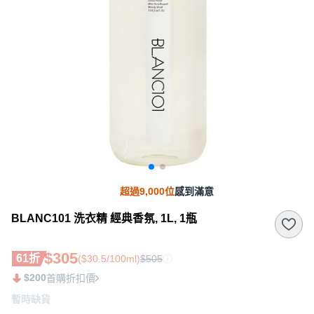
超過9,000位
感到滿意
BLANC101 洗衣精 經典香氛, 1L, 1瓶
$305
61折
($30.5/100ml)
$505
$200
首購折扣價
暫時缺貨