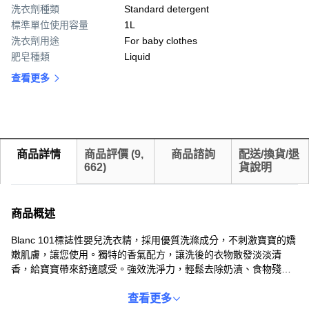
洗衣劑種類
Standard detergent
標準單位使用容量
1L
洗衣劑用途
For baby clothes
肥皂種類
Liquid
查看更多
商品詳情
商品評價
(
9,
商品諮詢
配送/換貨/退
662
)
貨說明
商品概述
Blanc 101標誌性嬰兒洗衣精，採用優質洗滌成分，不刺激寶寶的嬌
嫩肌膚，讓您使用。獨特的香氣配方，讓洗後的衣物散發淡淡清
香，給寶寶帶來舒適感受。強效洗淨力，輕鬆去除奶漬、食物殘渣
等常見汙漬，保持衣物潔淨。Blanc 101洗衣精，是您呵護寶寶衣物
的理想選擇，讓寶寶穿得安心，媽媽更放心。1L大容量設計，經濟
查看更多